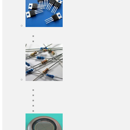
Активні компоненти
Дискретні напівпровідники
Інтегральні схеми
Пасивні компоненти
Конденсаторы
Резистори
Кварци і фільтри
Запобіжники
Індуктивності