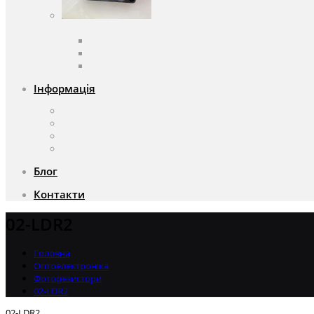
Вентилятори
Вентилятори змінного струму
Вентилятори постійного струму
Аксесуари для вентиляторів
Інформація
Про компанію
Доставка та оплата
Чому саме ми?
Акції
Блог
Контакти
02-LDR2
Головна
Оптоелектроніка
Фоторезистори
02-LDR2
02-LDR2