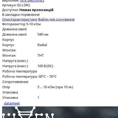
Виробник:
NTE Electronics
Артикул:
02-LDR2
Доступно:
Немає пропозицій
В закладки
порівняння
Опис
Характеристики
Файли для скачування
Фоторезистор 5-10 кОм
Довжина хвилі
Довжина хвилі
540 нм
Корпус
Корпус
Radial
Монтаж
Монтаж
THT
Напруга (макс.)
Напруга (макс.)
100 В (DC)
Робоча температура
Робоча температура
-30°C ~ 70°C
Сопротивление
Опір
5 ... 10 кОм (при 10 лк)
Упаковка
Упаковка
1
datasheet