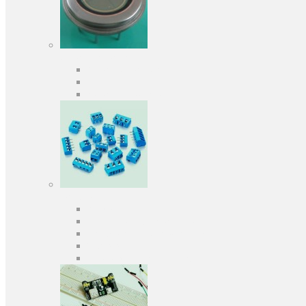
Оптоелектроніка
Оптопари, оптрони
Фотодіоди
Фототранзистори
Роз'єми
Клеммники
Панельки під мікросхеми
Роз'єми для передачі даних
З'єднувачі сигнальні
Штирові планки та гнізда