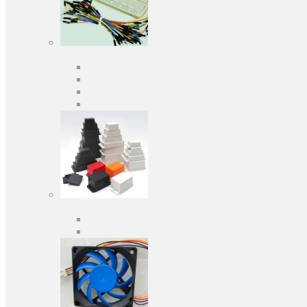
Засоби розробки
Оціночні та налагоджувальні плати
Програматори
Макетні плати
Дочірні плати
Корпуса
Кабельні вводи
Універсальні