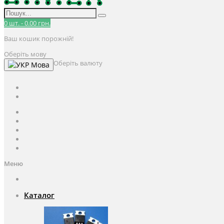
0
шт.
-
0.00 грн.
Ваш кошик порожній!
Оберіть мову
Оберіть валюту
Мова
UAH
грн.
UAH
$
USD
Авторизація / Реєстрація
Особистий кабінет
Закладки (0)
Кошик
Оформлення замовлення
Меню
Каталог