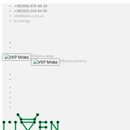
+38(066) 676-66-24
+38(063) 234-84-95
info@liven.com.ua
liv_energy
Авторизація
UAH
грн.
UAH
$
USD
Оберіть мову
Мова
Оберіть валюту
Мова
UAH
грн.
UAH
$
USD
Авторизація / Реєстрація
Особистий кабінет
Закладки (0)
Кошик
Оформлення замовлення