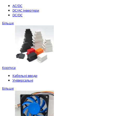
AC/DC
DC/AC інвертери
DC/DC
Більше
Корпуса
Кабельні вводи
Універсальні
Більше