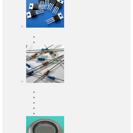
Активні компоненти
Дискретні напівпровідники
Інтегральні схеми
Пасивні компоненти
Конденсаторы
Резистори
Кварци і фільтри
Запобіжники
Індуктивності