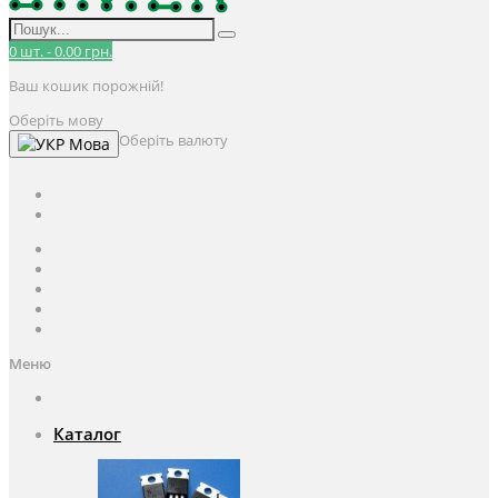
0
шт.
-
0.00 грн.
Ваш кошик порожній!
Оберіть мову
Оберіть валюту
Мова
UAH
грн.
UAH
$
USD
Авторизація / Реєстрація
Особистий кабінет
Закладки (0)
Кошик
Оформлення замовлення
Меню
Каталог