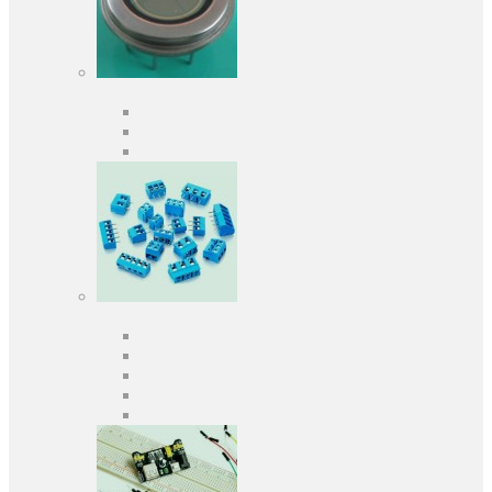
Оптоелектроніка
Оптопари, оптрони
Фотодіоди
Фототранзистори
Роз'єми
Клеммники
Панельки під мікросхеми
Роз'єми для передачі даних
З'єднувачі сигнальні
Штирові планки та гнізда