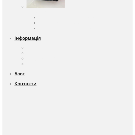
Вентилятори
Вентилятори змінного струму
Вентилятори постійного струму
Аксесуари для вентиляторів
Інформація
Про компанію
Доставка та оплата
Чому саме ми?
Акції
Блог
Контакти