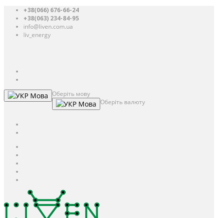
+38(066) 676-66-24
+38(063) 234-84-95
info@liven.com.ua
liv_energy
Авторизація
UAH
грн.
UAH
$
USD
Оберіть мову
Мова
Оберіть валюту
Мова
UAH
грн.
UAH
$
USD
Авторизація / Реєстрація
Особистий кабінет
Закладки (0)
Кошик
Оформлення замовлення