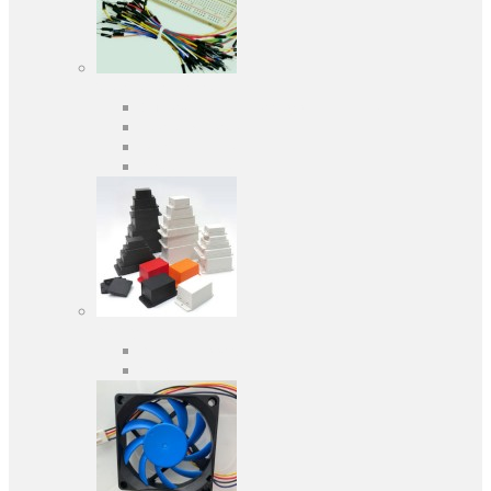
Засоби розробки
Оціночні та налагоджувальні плати
Програматори
Макетні плати
Дочірні плати
Корпуса
Кабельні вводи
Універсальні