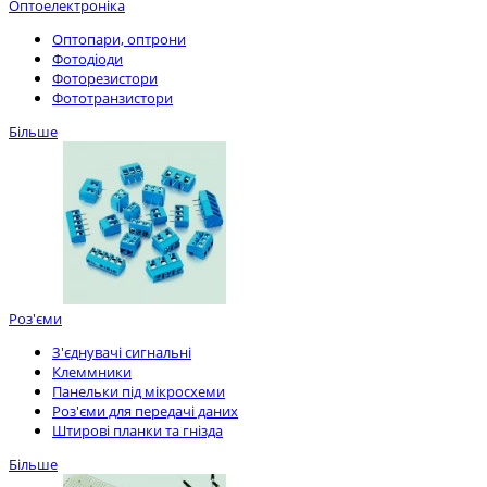
Оптоелектроніка
Оптопари, оптрони
Фотодіоди
Фоторезистори
Фототранзистори
Більше
Роз'єми
З'єднувачі сигнальні
Клеммники
Панельки під мікросхеми
Роз'єми для передачі даних
Штирові планки та гнізда
Більше