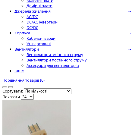
Макетні плати
Дочірні плати
Джерела живлення
+
-
AC/DC
DC/AC інвертери
DC/DC
Корпуса
+
-
Кабельні вводи
Універсальні
Вентилятори
+
-
Вентилятори змінного струму
Вентилятори постійного струму
Аксесуари для вентиляторів
Інше
Порівняння товарів (0)
Сортувати:
Показати