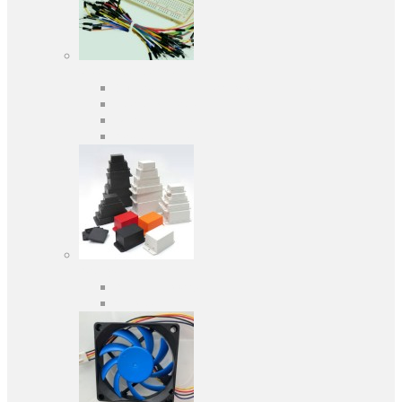
Засоби розробки
Оціночні та налагоджувальні плати
Програматори
Макетні плати
Дочірні плати
Корпуса
Кабельні вводи
Універсальні