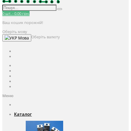
0
шт.
-
0.00 грн.
Ваш кошик порожній!
Оберіть мову
Оберіть валюту
Мова
UAH
грн.
UAH
$
USD
Авторизація / Реєстрація
Особистий кабінет
Закладки (0)
Кошик
Оформлення замовлення
Меню
Каталог