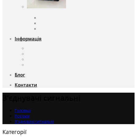
Вентилятори
Вентилятори змінного струму
Вентилятори постійного струму
Аксесуари для вентиляторів
Інформація
Про компанію
Доставка та оплата
Чому саме ми?
Акції
Блог
Контакти
З'єднувачі сигнальні
Головна
Роз'єми
З'єднувачі сигнальні
Категорії