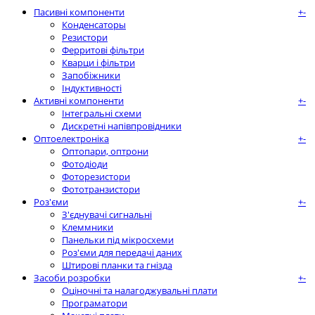
Пасивні компоненти
+
-
Конденсаторы
Резистори
Ферритові фільтри
Кварци і фільтри
Запобіжники
Індуктивності
Активні компоненти
+
-
Інтегральні схеми
Дискретні напівпровідники
Оптоелектроніка
+
-
Оптопари, оптрони
Фотодіоди
Фоторезистори
Фототранзистори
Роз'єми
+
-
З'єднувачі сигнальні
Клеммники
Панельки під мікросхеми
Роз'єми для передачі даних
Штирові планки та гнізда
Засоби розробки
+
-
Оціночні та налагоджувальні плати
Програматори