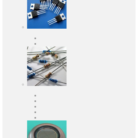
Активні компоненти
Дискретні напівпровідники
Інтегральні схеми
Пасивні компоненти
Конденсаторы
Резистори
Кварци і фільтри
Запобіжники
Індуктивності