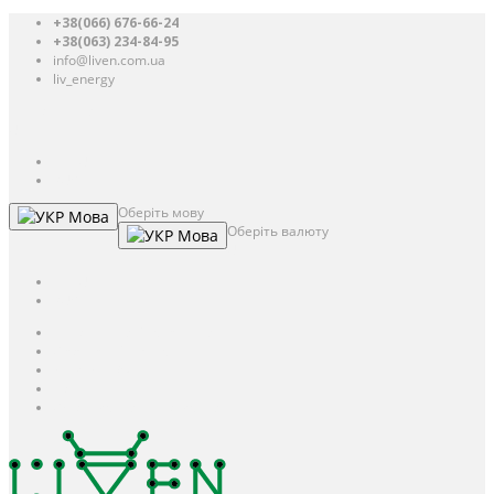
+38(066) 676-66-24
+38(063) 234-84-95
info@liven.com.ua
liv_energy
Авторизація
UAH
грн.
UAH
$
USD
Оберіть мову
Мова
Оберіть валюту
Мова
UAH
грн.
UAH
$
USD
Авторизація / Реєстрація
Особистий кабінет
Закладки (0)
Кошик
Оформлення замовлення