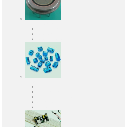
Оптоелектроніка
Оптопари, оптрони
Фотодіоди
Фототранзистори
Роз'єми
Клеммники
Панельки під мікросхеми
Роз'єми для передачі даних
З'єднувачі сигнальні
Штирові планки та гнізда