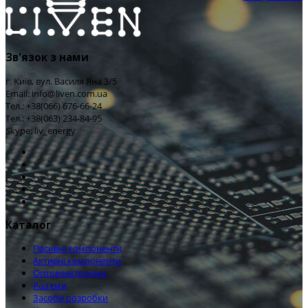
Зв'язок з нами
г. Київ, вул. Василя Яна 3/5
Email: info@liven.com.ua
Тел.: +38(066) 676-66-24
Тел.: +38(063) 234-84-95
Skype: liv_energy
Каталог
Пасивні компоненти
Активні компоненти
Оптоелектроніка
Роз'єми
Засоби розробки