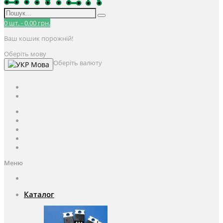
0
шт.
-
0.00 грн.
Ваш кошик порожній!
Оберіть мову
Оберіть валюту
Мова
UAH
грн.
UAH
$
USD
Авторизація / Реєстрація
Особистий кабінет
Закладки (0)
Кошик
Оформлення замовлення
Меню
Каталог