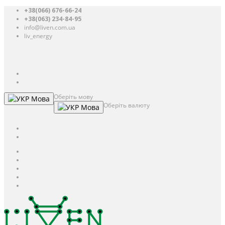
+38(066) 676-66-24
+38(063) 234-84-95
info@liven.com.ua
liv_energy
Авторизація
UAH
грн.
UAH
$
USD
Оберіть мову
Мова
Оберіть валюту
Мова
UAH
грн.
UAH
$
USD
Авторизація / Реєстрація
Особистий кабінет
Закладки (0)
Кошик
Оформлення замовлення