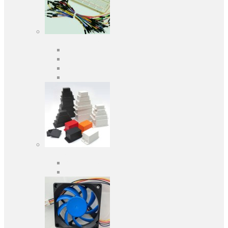
Засоби розробки
Оціночні та налагоджувальні плати
Програматори
Макетні плати
Дочірні плати
Корпуса
Кабельні вводи
Універсальні