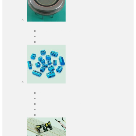
Оптоелектроніка
Оптопари, оптрони
Фотодіоди
Фототранзистори
Роз'єми
Клеммники
Панельки під мікросхеми
Роз'єми для передачі даних
З'єднувачі сигнальні
Штирові планки та гнізда