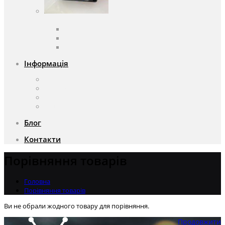
Вентилятори
Вентилятори змінного струму
Вентилятори постійного струму
Аксесуари для вентиляторів
Інформація
Про компанію
Доставка та оплата
Чому саме ми?
Акції
Блог
Контакти
Порівняння товарів
Головна
Порівняння товарів
Ви не обрали жодного товару для порівняння.
Продовжити