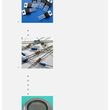
Активні компоненти
Дискретні напівпровідники
Інтегральні схеми
Пасивні компоненти
Конденсаторы
Резистори
Кварци і фільтри
Запобіжники
Індуктивності