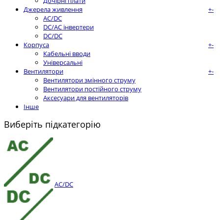
Дочірні плати
Джерела живлення
+
-
AC/DC
DC/AC інвертери
DC/DC
Корпуса
+
-
Кабельні вводи
Універсальні
Вентилятори
+
-
Вентилятори змінного струму
Вентилятори постійного струму
Аксесуари для вентиляторів
Інше
Виберіть підкатегорію
AC/DC