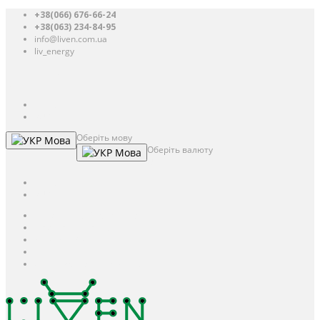
+38(066) 676-66-24
+38(063) 234-84-95
info@liven.com.ua
liv_energy
Авторизація
UAH
грн.
UAH
$
USD
Оберіть мову
Мова
Оберіть валюту
Мова
UAH
грн.
UAH
$
USD
Авторизація / Реєстрація
Особистий кабінет
Закладки (0)
Кошик
Оформлення замовлення