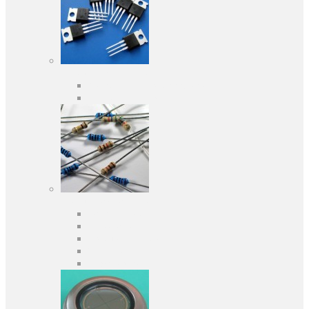
Активні компоненти
Дискретні напівпровідники
Інтегральні схеми
Пасивні компоненти
Конденсаторы
Резистори
Кварци і фільтри
Запобіжники
Індуктивності