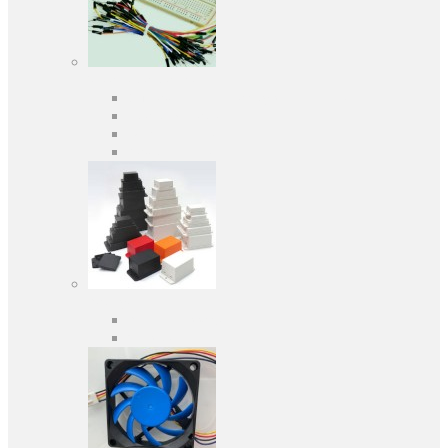
Засоби розробки
Оціночні та налагоджувальні плати
Програматори
Макетні плати
Дочірні плати
Корпуса
Кабельні вводи
Універсальні