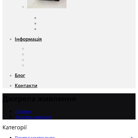
Вентилятори
Вентилятори змінного струму
Вентилятори постійного струму
Аксесуари для вентиляторів
Інформація
Про компанію
Доставка та оплата
Чому саме ми?
Акції
Блог
Контакти
Джерела живлення
Головна
Джерела живлення
Категорії
Пасивні компоненти
+
-