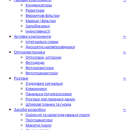
Конденсаторы
Резистори
Ферритові фільтри
Кварци і фільтри
Запобіжники
Індуктивності
Активні компоненти
+
-
Інтегральні схеми
Дискретні напівпровідники
Оптоелектроніка
+
-
Оптопари, оптрони
Фотодіоди
Фоторезистори
Фототранзистори
Роз'єми
+
-
З'єднувачі сигнальні
Клеммники
Панельки під мікросхеми
Роз'єми для передачі даних
Штирові планки та гнізда
Засоби розробки
+
-
Оціночні та налагоджувальні плати
Програматори
Макетні плати