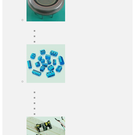
Оптоелектроніка
Оптопари, оптрони
Фотодіоди
Фототранзистори
Роз'єми
Клеммники
Панельки під мікросхеми
Роз'єми для передачі даних
З'єднувачі сигнальні
Штирові планки та гнізда