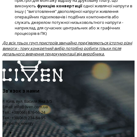
пристрої для монтажу відразу на друковану плату, що
виконують
функцію конвертації
одної живлячої напруги в
іншу ( "виготовлення" двополярної напруги живлення
операційних підсилювачів і подібних компонентів або
служать джерелом потужної низьковольтного напруги -
наприклад, для сучасних центральних або ж графічних
процесорів в ПК)
До всіх трьох груп пристроїв звичайно пред'являються істотно різні
вимоги - тому конкретний вибір потрібно робити тільки після
детального вивчення техдокументації від виробника.
Зв'язок з нами
г. Київ, вул. Василя Яна 3/5
Email: info@liven.com.ua
Тел.: +38(066) 676-66-24
Тел.: +38(063) 234-84-95
Skype: liv_energy