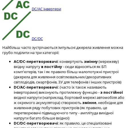
DC/AC інвертери
DC/DC
Найбільш часто зустрічаються імпульсні джерела живлення можна
грубо поділити на три категорії:
AC/DC-перетворювачі
: конвертують
змінну
(мережеву)
вхідну напругу
в постійну
- сюди відносяться як БП
комп'ютерів, так і як правило більш малопотужні пристрої
(джерела для живлення освітлювальних/декоративних
світлодіодів, смартфонів, ЗУ для телефонів і інших пристроїв)
DC/AC-перетворювачі:
(часто їх також називають
інверторами) виконують протилежну функцію -
з постійної
вхідної напруги (наприклад, бортовий мережі автомобіля або
ж окремого акумулятора) створюють
змінне
, необхідне для
живлення ряду побутових пристроїв (як правило, це
перетворювачі підвищуючого типу - амплітуда вихідної
напруги багато більше вхідної)
DC/DC-перетворювачі
: як правило, це спеціалізовані