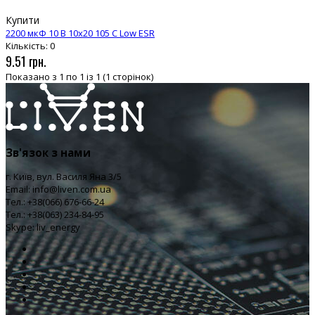
Купити
2200 мкФ 10 В 10x20 105 С Low ESR
Кількість: 0
9.51 грн.
Показано з 1 по 1 із 1 (1 сторінок)
Зв'язок з нами
г. Київ, вул. Василя Яна 3/5
Email: info@liven.com.ua
Тел.: +38(066) 676-66-24
Тел.: +38(063) 234-84-95
Skype: liv_energy