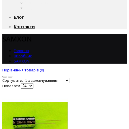
Чому саме ми?
Акції
Блог
Контакти
SAMXON
Головна
Виробник
SAMXON
Порівняння товарів (0)
Сортувати:
Показати