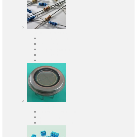
Пасивні компоненти
Конденсаторы
Резистори
Кварци і фільтри
Запобіжники
Індуктивності
Оптоелектроніка
Оптопари, оптрони
Фотодіоди
Фототранзистори