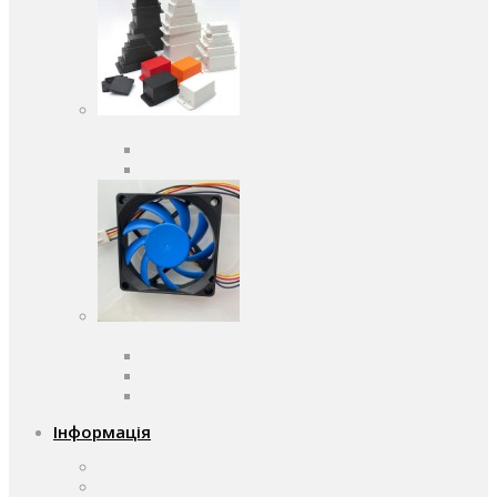
Корпуса
Кабельні вводи
Універсальні
Вентилятори
Вентилятори змінного струму
Вентилятори постійного струму
Аксесуари для вентиляторів
Інформація
Про компанію
Доставка та оплата