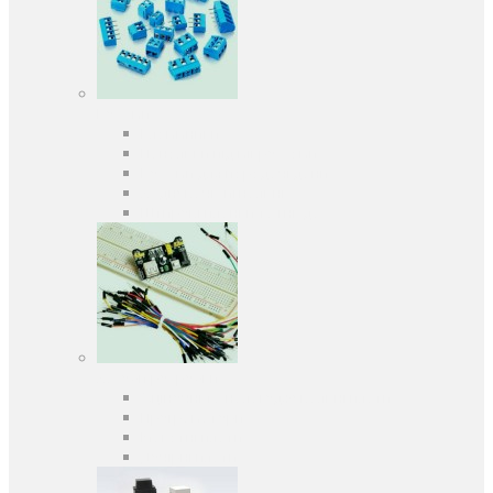
Роз'єми
Клеммники
Панельки під мікросхеми
Роз'єми для передачі даних
З'єднувачі сигнальні
Штирові планки та гнізда
Засоби розробки
Оціночні та налагоджувальні плати
Програматори
Макетні плати
Дочірні плати