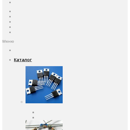
$
USD
Авторизація / Реєстрація
Особистий кабінет
Закладки (0)
Кошик
Оформлення замовлення
Меню
Каталог
Активні компоненти
Дискретні напівпровідники
Інтегральні схеми