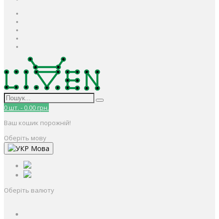
Авторизація / Реєстрація
Особистий кабінет
Закладки (0)
Кошик
Оформлення замовлення
0
шт.
-
0.00 грн.
Ваш кошик порожній!
Оберіть мову
Мова
РУС
УКР
Оберіть валюту
UAH
грн.
UAH