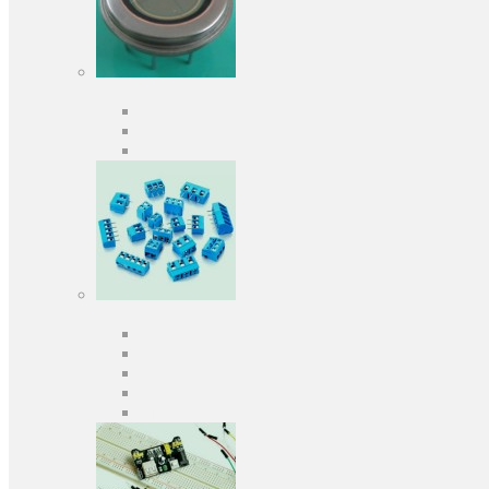
Оптоелектроніка
Оптопари, оптрони
Фотодіоди
Фототранзистори
Роз'єми
Клеммники
Панельки під мікросхеми
Роз'єми для передачі даних
З'єднувачі сигнальні
Штирові планки та гнізда