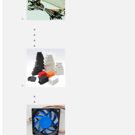
Засоби розробки
Оціночні та налагоджувальні плати
Програматори
Макетні плати
Дочірні плати
Корпуса
Кабельні вводи
Універсальні