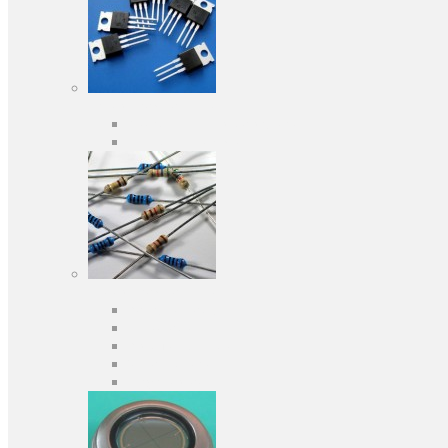
Активні компоненти
Дискретні напівпровідники
Інтегральні схеми
Пасивні компоненти
Конденсаторы
Резистори
Кварци і фільтри
Запобіжники
Індуктивності