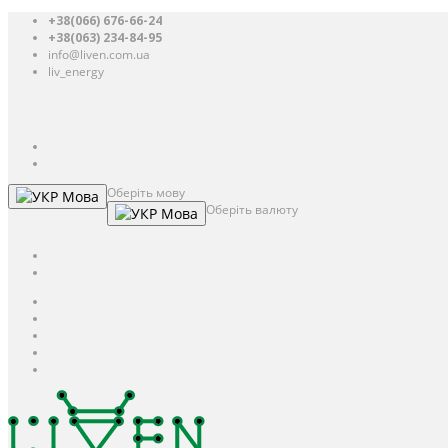
+38(066) 676-66-24
+38(063) 234-84-95
info@liven.com.ua
liv_energy
Авторизація
UAH
грн.
UAH
$
USD
Оберіть мову
Мова
Оберіть валюту
Мова
UAH
грн.
UAH
$
USD
Авторизація / Реєстрація
Особистий кабінет
Закладки (0)
Кошик
Оформлення замовлення