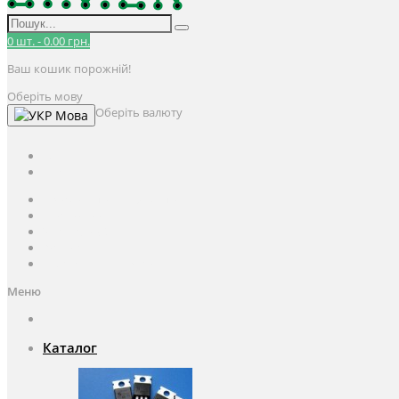
0
шт.
-
0.00 грн.
Ваш кошик порожній!
Оберіть мову
Оберіть валюту
Мова
UAH
грн.
UAH
$
USD
Авторизація / Реєстрація
Особистий кабінет
Закладки (0)
Кошик
Оформлення замовлення
Меню
Каталог