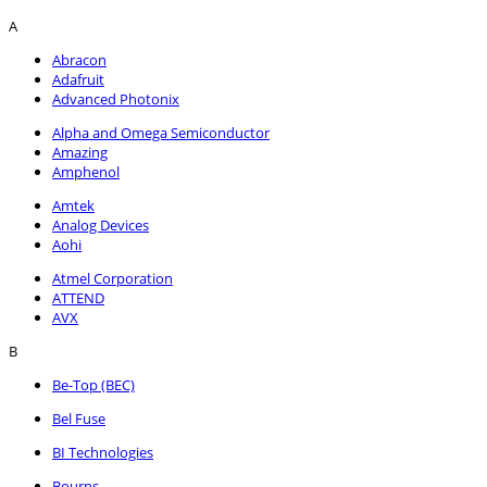
A
Abracon
Adafruit
Advanced Photonix
Alpha and Omega Semiconductor
Amazing
Amphenol
Amtek
Analog Devices
Aohi
Atmel Corporation
ATTEND
AVX
B
Be-Top (BEC)
Bel Fuse
BI Technologies
Bourns