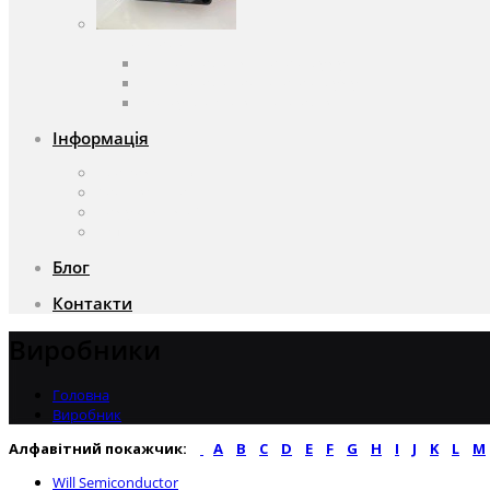
Вентилятори
Вентилятори змінного струму
Вентилятори постійного струму
Аксесуари для вентиляторів
Інформація
Про компанію
Доставка та оплата
Чому саме ми?
Акції
Блог
Контакти
Виробники
Головна
Виробник
Алфавітний покажчик:
A
B
C
D
E
F
G
H
I
J
K
L
M
Will Semiconductor