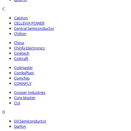
C
CapXon
CELLEVIA POWER
Central Semiconductor
Chilisin
China
Chinfa Electronics
Cinetech
Coilcraft
Coilmaster
CombiPlast
Comchip
CONNFLY
Cooper Industries
Core Master
CUI
D
D3 Semiconductor
Darfon