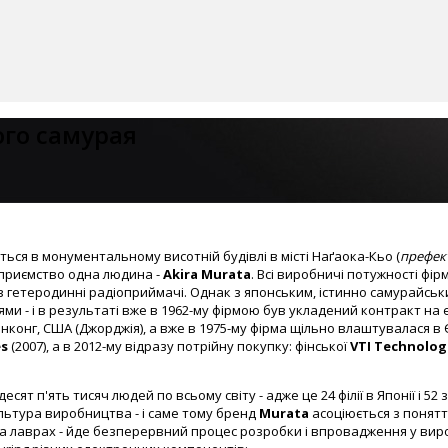
ого самурая
ься в монументальному висотній будівлі в місті Наґаока-Кьо (
префект
ідприємство одна людина -
Akira Murata
. Всі виробничі потужності фі
в гетеродинні радіоприймачі. Однак з японським, істинно самурайськ
іями - і в результаті вже в 1962-му фірмою був укладений контракт на
, Гонконг, США (Джорджія), а вже в 1975-му фірма щільно влаштувалася
es
(2007), а в 2012-му відразу потрійну покупку: фінської
VTI Technolog
ят п'ять тисяч людей по всьому світу - адже це 24 філії в Японії і 52
льтура виробництва - і саме тому бренд
Murata
асоціюється з поняття
ває на лаврах - йде безперервний процес розробки і впровадження у ви