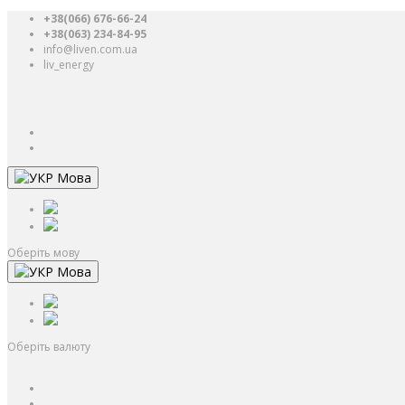
+38(066) 676-66-24
+38(063) 234-84-95
info@liven.com.ua
liv_energy
Авторизація
UAH
грн.
UAH
$
USD
Мова
РУС
УКР
Оберіть мову
Мова
РУС
УКР
Оберіть валюту
UAH
грн.
UAH
$
USD