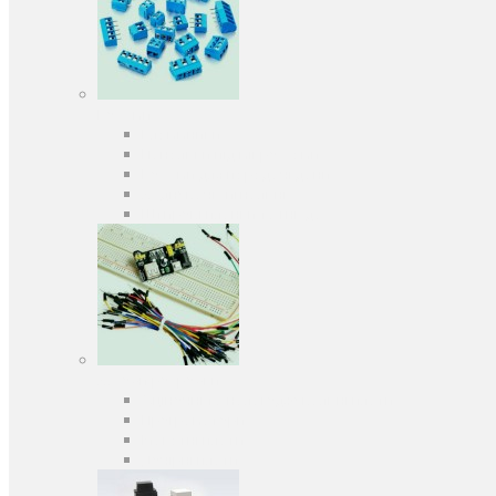
Роз'єми
Клеммники
Панельки під мікросхеми
Роз'єми для передачі даних
З'єднувачі сигнальні
Штирові планки та гнізда
Засоби розробки
Оціночні та налагоджувальні плати
Програматори
Макетні плати
Дочірні плати