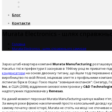
Чому саме ми?
Акції
Блог
Контакти
Murata Electronics - шлях справжнь
Головна
Murata Electronics - шлях справжнього самурая
Зараз штаб-квартира компанії
Murata Manufacturing
розташовуєт
Накаґьо тієї ж префектури її заснував в 1944-му році як приватне п
конденсатори
на основі двоокису титану, що йшли тоді переважно 
виробництво по всій Японії, ініціював злиття з профільними компан
лістингах бірж в Осаці і Токіо пішла "зовнішня експансія": Сінгапур
Inc.
в США (2006), відділення силової електроніки у
C&D Technologi
надпотужних підсилювачів у
Renesas
.
На даний момент персонал Murata Manufacturing налічує майже п'ятдес
За минулі роки фірмою накопичений просто колосальний досвід і ку
самому початку своєї історії, Murata не стоїть на місці і не спочи