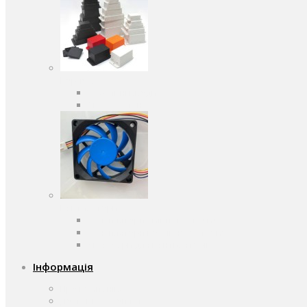
Корпуса
Кабельні вводи
Універсальні
Вентилятори
Вентилятори змінного струму
Вентилятори постійного струму
Аксесуари для вентиляторів
Інформація
Про компанію
Доставка та оплата