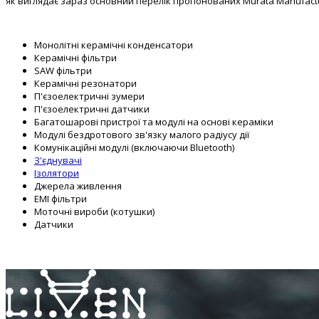
як виглядає зараз основний перелік пропонованих Murata Manufact
Монолітні керамічні конденсатори
Керамічні фільтри
SAW фільтри
Керамічні резонатори
П'єзоелектричні зумери
П'єзоелектричні датчики
Багатошарові пристрої та модулі на основі кераміки
Модулі бездротового зв'язку малого радіусу дії
Комунікаційні модулі (включаючи Bluetooth)
З'єднувачі
Ізолятори
Джерела живлення
EMI фільтри
Моточні вироби (котушки)
Датчики