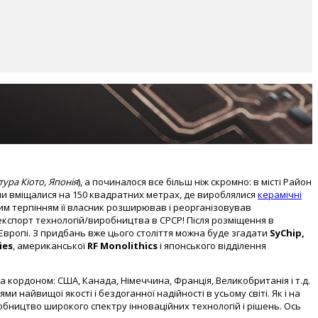
ура Кіото, Японія
), а починалося все більш ніж скромно: в місті Район
рми вміщалися на 150 квадратних метрах, де вироблялися
керамічні
им терпінням її власник розширював і реорганізовував
 експорт технологій/виробництва в СРСР! Після розміщення в
 в Європі. З придбань вже цього століття можна буде згадати
SyChip,
ies
, американської
RF Monolithics
і японського відділення
 за кордоном: США, Канада, Німеччина, Франція, Великобританія і т.д.
ми найвищої якості і бездоганної надійності в усьому світі. Як і на
робництво широкого спектру інноваційних технологій і рішень. Ось