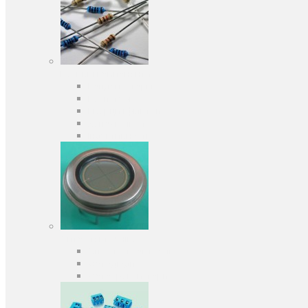
Пасивні компоненти
Конденсаторы
Резистори
Кварци і фільтри
Запобіжники
Індуктивності
Оптоелектроніка
Оптопари, оптрони
Фотодіоди
Фототранзистори