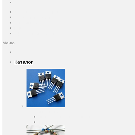
$
USD
Авторизація / Реєстрація
Особистий кабінет
Закладки (0)
Кошик
Оформлення замовлення
Меню
Каталог
Активні компоненти
Дискретні напівпровідники
Інтегральні схеми