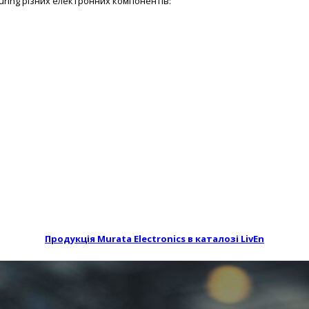
uring різних електронних компонентів:
Продукція Murata Electronics в каталозі LivEn