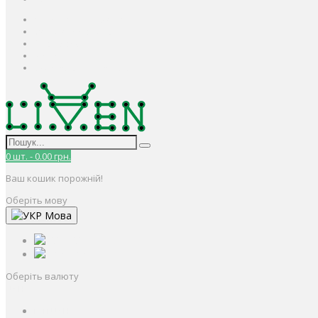
Авторизація / Реєстрація
Особистий кабінет
Закладки (0)
Кошик
Оформлення замовлення
0
шт.
-
0.00 грн.
Ваш кошик порожній!
Оберіть мову
Мова
РУС
УКР
Оберіть валюту
UAH
грн.
UAH