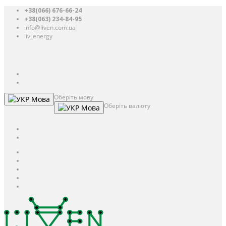
+38(066) 676-66-24
+38(063) 234-84-95
info@liven.com.ua
liv_energy
Авторизація
UAH
грн.
UAH
$
USD
Оберіть мову
Мова
Оберіть валюту
Мова
UAH
грн.
UAH
$
USD
Авторизація / Реєстрація
Особистий кабінет
Закладки (0)
Кошик
Оформлення замовлення