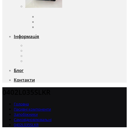
Вентилятори
Вентилятори змінного струму
Вентилятори постійного струму
Аксесуари для вентиляторів
Інформація
Про компанію
Доставка та оплата
Чому саме ми?
Акції
Блог
Контакти
0402L035SLKR
Головна
Пасивні компоненти
Запобіжники
Самовідновлювальні
0402L035SLKR