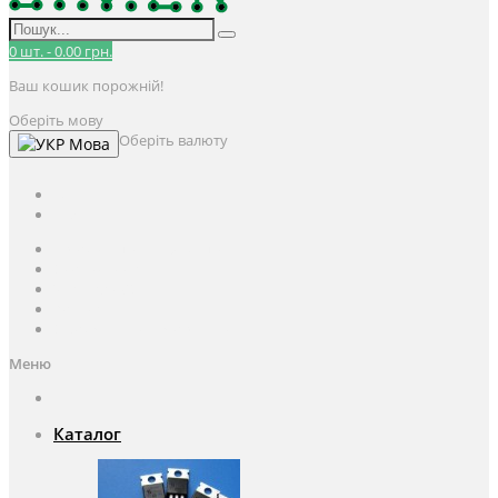
0
шт.
-
0.00 грн.
Ваш кошик порожній!
Оберіть мову
Оберіть валюту
Мова
UAH
грн.
UAH
$
USD
Авторизація / Реєстрація
Особистий кабінет
Закладки (0)
Кошик
Оформлення замовлення
Меню
Каталог