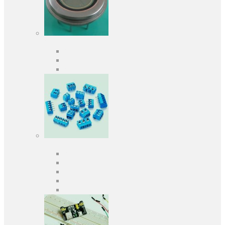
Оптоелектроніка
Оптопари, оптрони
Фотодіоди
Фототранзистори
Роз'єми
Клеммники
Панельки під мікросхеми
Роз'єми для передачі даних
З'єднувачі сигнальні
Штирові планки та гнізда