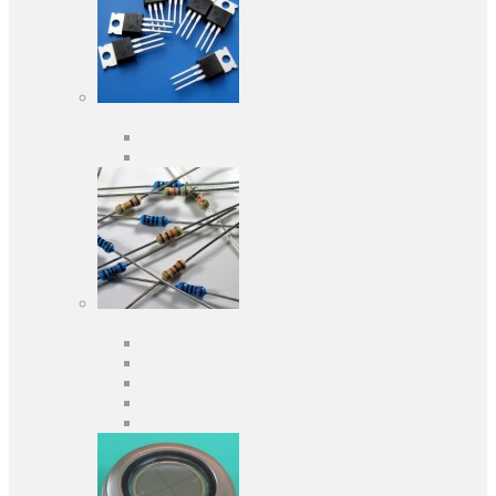
Активні компоненти
Дискретні напівпровідники
Інтегральні схеми
Пасивні компоненти
Конденсаторы
Резистори
Кварци і фільтри
Запобіжники
Індуктивності