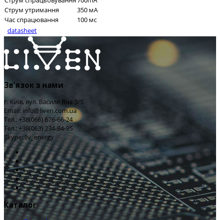
Струм спрацьовування
700mA
Струм утримання
350 мА
Час спрацювання
100 мс
datasheet
Зв'язок з нами
г. Київ, вул. Василя Яна 3/5
Email: info@liven.com.ua
Тел.: +38(066) 676-66-24
Тел.: +38(063) 234-84-95
Skype: liv_energy
Каталог