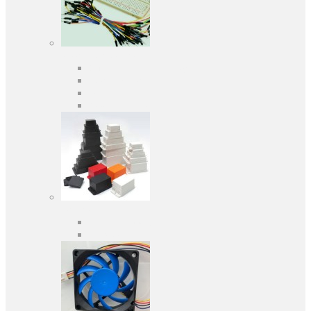
Засоби розробки
Оціночні та налагоджувальні плати
Програматори
Макетні плати
Дочірні плати
Корпуса
Кабельні вводи
Універсальні