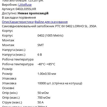
1000 або більше: 125.20 грн.
Виробник:
Littelfuse
Артикул:
0402L035SLKR
Доступно:
Немає пропозицій
В закладки
порівняння
Опис
Характеристики
Файли для скачування
Самовідновлювальний запобіжник PTC 6V 0402 LORHO SL .350A
Корпус
Корпус
0402 (1005 Metric)
Монтаж
Монтаж
SMT
Напруга (макс.)
Напруга (макс.)
6 В
Робоча температура
Робоча температура
-40°C~+85°C
Розмір
Розмір
1.00x0.50 мм
Упаковка
Упаковка
10000 шт. (стрічка на котушці)
Основні
Опір (мін.)
50 мОм
Опір (макс.)
700 мОм
Струм (макс.)
50 А