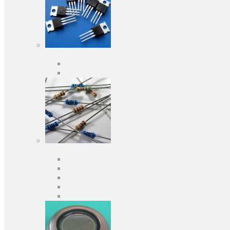
Активні компоненти
Дискретні напівпровідники
Інтегральні схеми
Пасивні компоненти
Конденсаторы
Резистори
Кварци і фільтри
Запобіжники
Індуктивності