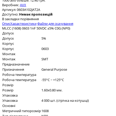
1000 або більше: 12.40 грн.
Виробник:
AVX
Артикул:
0603A102JAT2A
Доступно:
Немає пропозицій
В закладки
порівняння
Опис
Характеристики
Файли для скачування
MLCC (1608) 0603 1nF 50VDC ±5% C0G (NP0)
Допуск
Допуск
5%
Корпус
Корпус
0603
Монтаж
Монтаж
SMT
Предназначение
Призначення
General Purpose
Робоча температура
Робоча температура
-55°C ~ +125°C
Розмір
Розмір
1.60x0.80 мм.
Упаковка
Упаковка
4 000 шт. (стрічка на котушці)
Основні
Метричний типорозмір
1608