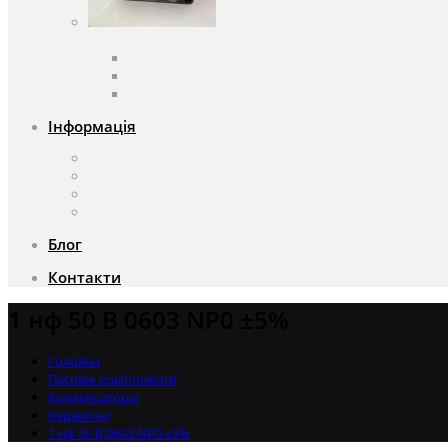
Вентилятори
Вентилятори змінного струму
Вентилятори постійного струму
Аксесуари для вентиляторів
Інформація
Про компанію
Доставка та оплата
Чому саме ми?
Акції
Блог
Контакти
1 нф 50 В 0603 NP0 ±5%
Головна
Пасивні компоненти
Конденсаторы
Керамічні
1 нф 50 В 0603 NP0 ±5%