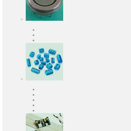
Оптоелектроніка
Оптопари, оптрони
Фотодіоди
Фототранзистори
Роз'єми
Клеммники
Панельки під мікросхеми
Роз'єми для передачі даних
З'єднувачі сигнальні
Штирові планки та гнізда