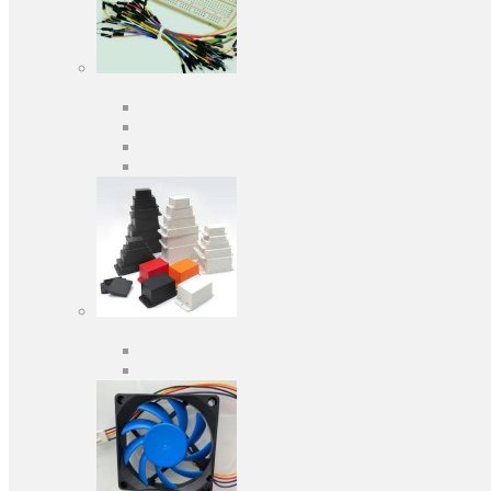
Засоби розробки
Оціночні та налагоджувальні плати
Програматори
Макетні плати
Дочірні плати
Корпуса
Кабельні вводи
Універсальні