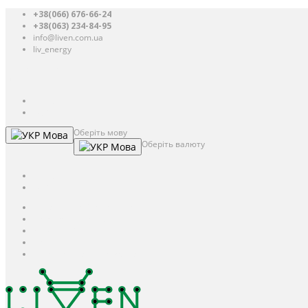
+38(066) 676-66-24
+38(063) 234-84-95
info@liven.com.ua
liv_energy
Авторизація
UAH
грн.
UAH
$
USD
Оберіть мову
Мова
Оберіть валюту
Мова
UAH
грн.
UAH
$
USD
Авторизація / Реєстрація
Особистий кабінет
Закладки (0)
Кошик
Оформлення замовлення