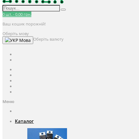
0
шт.
-
0.00 грн.
Ваш кошик порожній!
Оберіть мову
Оберіть валюту
Мова
UAH
грн.
UAH
$
USD
Авторизація / Реєстрація
Особистий кабінет
Закладки (0)
Кошик
Оформлення замовлення
Меню
Каталог