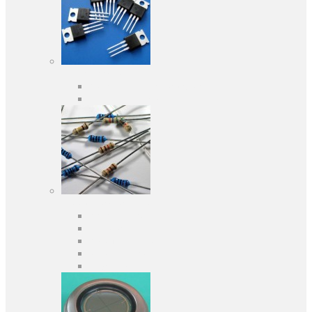
Активні компоненти
Дискретні напівпровідники
Інтегральні схеми
Пасивні компоненти
Конденсаторы
Резистори
Кварци і фільтри
Запобіжники
Індуктивності