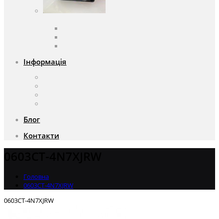
Вентилятори
Вентилятори змінного струму
Вентилятори постійного струму
Аксесуари для вентиляторів
Інформація
Про компанію
Доставка та оплата
Чому саме ми?
Акції
Блог
Контакти
0603CT-4N7XJRW
Головна
0603CT-4N7XJRW
0603CT-4N7XJRW