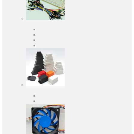
Засоби розробки
Оціночні та налагоджувальні плати
Програматори
Макетні плати
Дочірні плати
Корпуса
Кабельні вводи
Універсальні