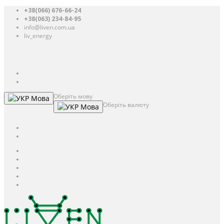
+38(066) 676-66-24
+38(063) 234-84-95
info@liven.com.ua
liv_energy
Авторизація
UAH
грн.
UAH
$
USD
Оберіть мову
Мова
Оберіть валюту
Мова
UAH
грн.
UAH
$
USD
Авторизація / Реєстрація
Особистий кабінет
Закладки (0)
Кошик
Оформлення замовлення