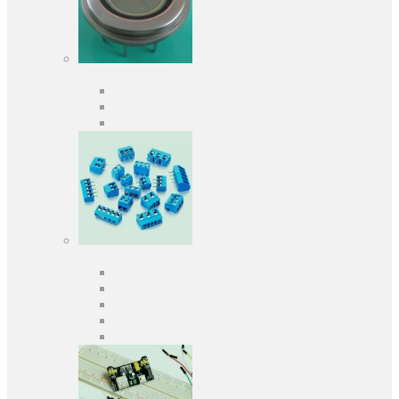
Оптоелектроніка
Оптопари, оптрони
Фотодіоди
Фототранзистори
Роз'єми
Клеммники
Панельки під мікросхеми
Роз'єми для передачі даних
З'єднувачі сигнальні
Штирові планки та гнізда