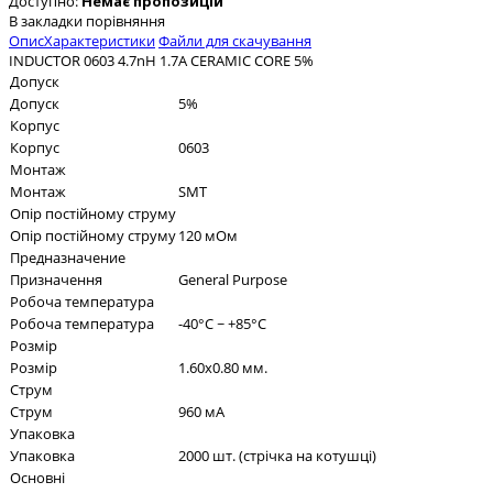
Доступно:
Немає пропозицій
В закладки
порівняння
Опис
Характеристики
Файли для скачування
INDUCTOR 0603 4.7nH 1.7A CERAMIC CORE 5%
Допуск
Допуск
5%
Корпус
Корпус
0603
Монтаж
Монтаж
SMT
Опір постійному струму
Опір постійному струму
120 мОм
Предназначение
Призначення
General Purpose
Робоча температура
Робоча температура
-40°C ~ +85°C
Розмір
Розмір
1.60x0.80 мм.
Струм
Струм
960 мА
Упаковка
Упаковка
2000 шт. (стрічка на котушці)
Основні