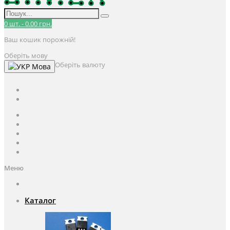
0
шт.
-
0.00 грн.
Ваш кошик порожній!
Оберіть мову
Оберіть валюту
Мова
UAH
грн.
UAH
$
USD
Авторизація / Реєстрація
Особистий кабінет
Закладки (0)
Кошик
Оформлення замовлення
Меню
Каталог