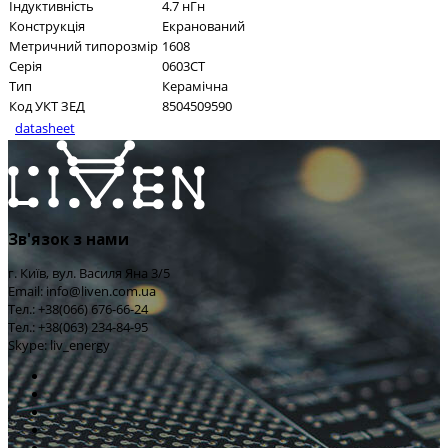
Індуктивність
4.7 нГн
Конструкція
Екранований
Метричний типорозмір
1608
Серія
0603CT
Тип
Керамічна
Код УКТ ЗЕД
8504509590
datasheet
Зв'язок з нами
г. Київ, вул. Василя Яна 3/5
Email: info@liven.com.ua
Тел.: +38(066) 676-66-24
Тел.: +38(063) 234-84-95
Skype: liv_energy