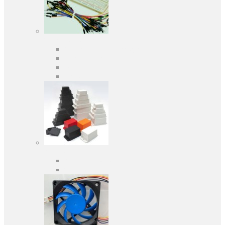
Засоби розробки
Оціночні та налагоджувальні плати
Програматори
Макетні плати
Дочірні плати
Корпуса
Кабельні вводи
Універсальні