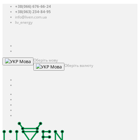
+38(066) 676-66-24
+38(063) 234-84-95
info@liven.com.ua
liv_energy
Авторизація
UAH
грн.
UAH
$
USD
Оберіть мову
Мова
Оберіть валюту
Мова
UAH
грн.
UAH
$
USD
Авторизація / Реєстрація
Особистий кабінет
Закладки (0)
Кошик
Оформлення замовлення