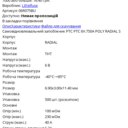
1000 або більше: 16.40 грн.
Виробник:
Littelfuse
Артикул:
06R075BU
Доступно:
Немає пропозицій
В закладки
порівняння
Опис
Характеристики
Файли для скачування
Самовідновлювальний запобіжник PTC PTC 6V.750A POLY RADIAL S
Корпус
Корпус
RADIAL
Монтаж
Монтаж
THT
Напруга (макс.)
Напруга (макс.)
6 В
Робоча температура
Робоча температура
-40°C~+85°C
Розмір
Розмір
6.90x3.00x11.40 мм
Упаковка
Упаковка
500 шт. (розсипом)
Основні
Опір (мін.)
100 мОм
Опір (макс.)
230 мОм
Струм (макс.)
40 А