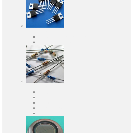
Активні компоненти
Дискретні напівпровідники
Інтегральні схеми
Пасивні компоненти
Конденсаторы
Резистори
Кварци і фільтри
Запобіжники
Індуктивності