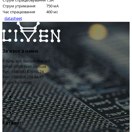
Струм спрацьовування
1.3A
Струм утримання
750 мА
Час спрацювання
400 мс
datasheet
Зв'язок з нами
г. Київ, вул. Василя Яна 3/5
Email: info@liven.com.ua
Тел.: +38(066) 676-66-24
Тел.: +38(063) 234-84-95
Skype: liv_energy
Каталог