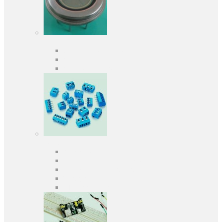
Оптоелектроніка
Оптопари, оптрони
Фотодіоди
Фототранзистори
Роз'єми
Клеммники
Панельки під мікросхеми
Роз'єми для передачі даних
З'єднувачі сигнальні
Штирові планки та гнізда