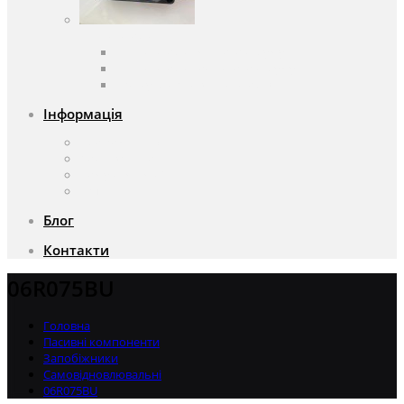
Вентилятори
Вентилятори змінного струму
Вентилятори постійного струму
Аксесуари для вентиляторів
Інформація
Про компанію
Доставка та оплата
Чому саме ми?
Акції
Блог
Контакти
06R075BU
Головна
Пасивні компоненти
Запобіжники
Самовідновлювальні
06R075BU