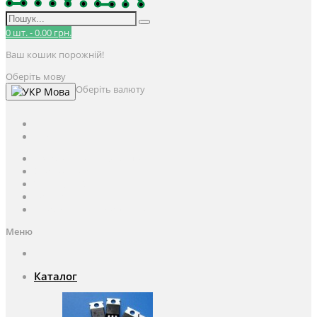
0
шт.
-
0.00 грн.
Ваш кошик порожній!
Оберіть мову
Оберіть валюту
Мова
UAH
грн.
UAH
$
USD
Авторизація / Реєстрація
Особистий кабінет
Закладки (0)
Кошик
Оформлення замовлення
Меню
Каталог