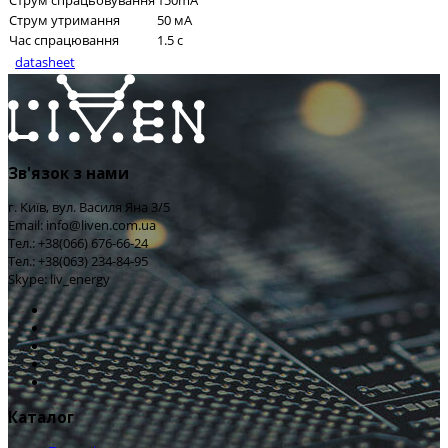
Струм спрацьовування
150mA
Струм утримання
50 мА
Час спрацювання
1.5 с
datasheet
Зв'язок з нами
г. Київ, вул. Василя Яна 3/5
Email: info@liven.com.ua
Тел.: +38(066) 676-66-24
Тел.: +38(063) 234-84-95
Skype: liv_energy
Каталог