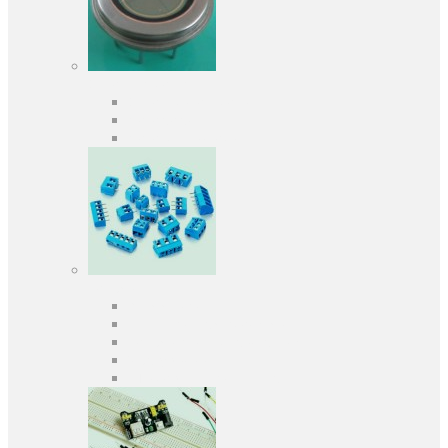
Оптоелектроніка
Оптопари, оптрони
Фотодіоди
Фототранзистори
Роз'єми
Клеммники
Панельки під мікросхеми
Роз'єми для передачі даних
З'єднувачі сигнальні
Штирові планки та гнізда