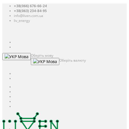
+38(066) 676-66-24
+38(063) 234-84-95
info@liven.com.ua
liv_energy
Авторизація
UAH
грн.
UAH
$
USD
Оберіть мову
Мова
Оберіть валюту
Мова
UAH
грн.
UAH
$
USD
Авторизація / Реєстрація
Особистий кабінет
Закладки (0)
Кошик
Оформлення замовлення