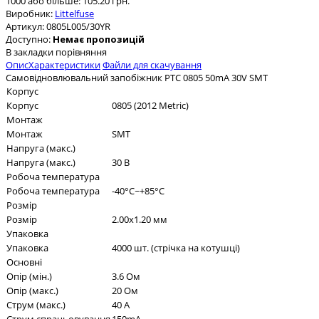
1000 або більше: 105.20 грн.
Виробник:
Littelfuse
Артикул:
0805L005/30YR
Доступно:
Немає пропозицій
В закладки
порівняння
Опис
Характеристики
Файли для скачування
Самовідновлювальний запобіжник PTC 0805 50mA 30V SMT
Корпус
Корпус
0805 (2012 Metric)
Монтаж
Монтаж
SMT
Напруга (макс.)
Напруга (макс.)
30 В
Робоча температура
Робоча температура
-40°C~+85°C
Розмір
Розмір
2.00x1.20 мм
Упаковка
Упаковка
4000 шт. (стрічка на котушці)
Основні
Опір (мін.)
3.6 Ом
Опір (макс.)
20 Ом
Струм (макс.)
40 А