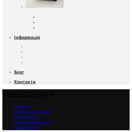
Вентилятори
Вентилятори змінного струму
Вентилятори постійного струму
Аксесуари для вентиляторів
Інформація
Про компанію
Доставка та оплата
Чому саме ми?
Акції
Блог
Контакти
0805L005/30YR
Головна
Пасивні компоненти
Запобіжники
Самовідновлювальні
0805L005/30YR