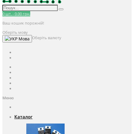
0
шт.
-
0.00 грн.
Ваш кошик порожній!
Оберіть мову
Оберіть валюту
Мова
UAH
грн.
UAH
$
USD
Авторизація / Реєстрація
Особистий кабінет
Закладки (0)
Кошик
Оформлення замовлення
Меню
Каталог