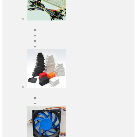
Засоби розробки
Оціночні та налагоджувальні плати
Програматори
Макетні плати
Дочірні плати
Корпуса
Кабельні вводи
Універсальні