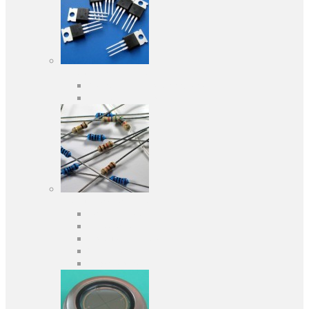
Активні компоненти
Дискретні напівпровідники
Інтегральні схеми
Пасивні компоненти
Конденсаторы
Резистори
Кварци і фільтри
Запобіжники
Індуктивності