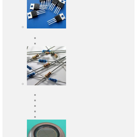
Активні компоненти
Дискретні напівпровідники
Інтегральні схеми
Пасивні компоненти
Конденсаторы
Резистори
Кварци і фільтри
Запобіжники
Індуктивності