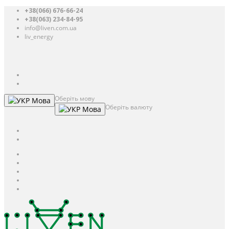
+38(066) 676-66-24
+38(063) 234-84-95
info@liven.com.ua
liv_energy
Авторизація
UAH
грн.
UAH
$
USD
Оберіть мову
Мова
Оберіть валюту
Мова
UAH
грн.
UAH
$
USD
Авторизація / Реєстрація
Особистий кабінет
Закладки (0)
Кошик
Оформлення замовлення