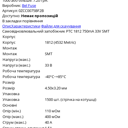
1000 або більше: 7.20 грн.
Виробник:
Bel Fuse
Артикул:
0ZCC0075BF2B
Доступно:
Немає пропозицій
В закладки
порівняння
Опис
Характеристики
Файли для скачування
Самовідновлювальний запобіжник PTC 1812 750mA 33V SMT
Корпус
Корпус
1812 (4532 Metric)
Монтаж
Монтаж
SMT
Напруга (макс.)
Напруга (макс.)
33 В
Робоча температура
Робоча температура
-40°C~+85°C
Розмір
Розмір
4.50x3.20 мм
Упаковка
Упаковка
1500 шт. (стрічка на котушці)
Основні
Опір (мін.)
110 мОм
Опір (макс.)
400 мОм
Струм (макс.)
40 А