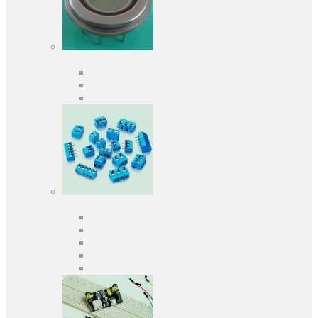
Оптоелектроніка
Оптопари, оптрони
Фотодіоди
Фототранзистори
Роз'єми
Клеммники
Панельки під мікросхеми
Роз'єми для передачі даних
З'єднувачі сигнальні
Штирові планки та гнізда