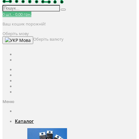
0
шт.
-
0.00 грн.
Ваш кошик порожній!
Оберіть мову
Оберіть валюту
Мова
UAH
грн.
UAH
$
USD
Авторизація / Реєстрація
Особистий кабінет
Закладки (0)
Кошик
Оформлення замовлення
Меню
Каталог