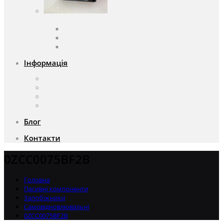
Вентилятори
Вентилятори змінного струму
Вентилятори постійного струму
Аксесуари для вентиляторів
Інформація
Про компанію
Доставка та оплата
Чому саме ми?
Акції
Блог
Контакти
0ZCC0075BF2B
Головна
Пасивні компоненти
Запобіжники
Самовідновлювальні
0ZCC0075BF2B