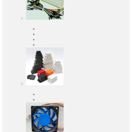
Засоби розробки
Оціночні та налагоджувальні плати
Програматори
Макетні плати
Дочірні плати
Корпуса
Кабельні вводи
Універсальні