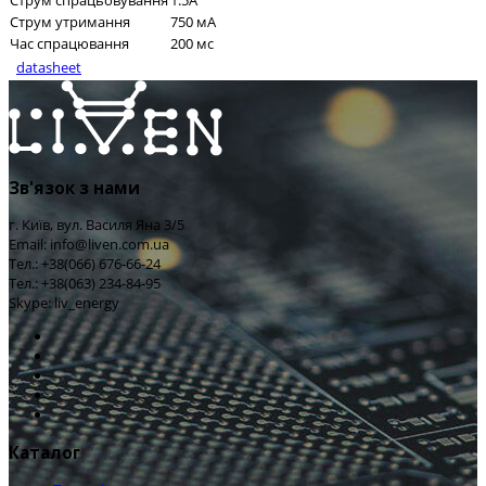
Струм спрацьовування
1.5A
Струм утримання
750 мА
Час спрацювання
200 мс
datasheet
Зв'язок з нами
г. Київ, вул. Василя Яна 3/5
Email: info@liven.com.ua
Тел.: +38(066) 676-66-24
Тел.: +38(063) 234-84-95
Skype: liv_energy
Каталог