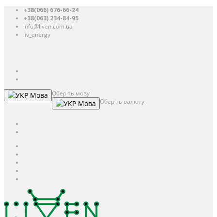
+38(066) 676-66-24
+38(063) 234-84-95
info@liven.com.ua
liv_energy
Авторизація
UAH
грн.
UAH
$
USD
Оберіть мову
Мова
Оберіть валюту
Мова
UAH
грн.
UAH
$
USD
Авторизація / Реєстрація
Особистий кабінет
Закладки (0)
Кошик
Оформлення замовлення