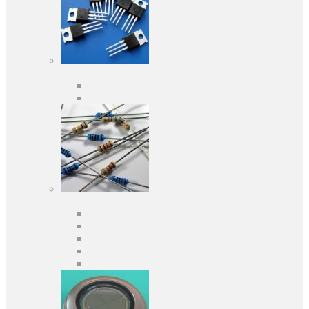
Активні компоненти
Дискретні напівпровідники
Інтегральні схеми
Пасивні компоненти
Конденсаторы
Резистори
Кварци і фільтри
Запобіжники
Індуктивності