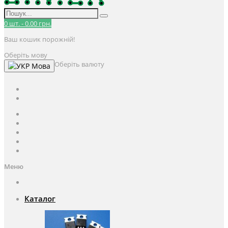
0
шт.
-
0.00 грн.
Ваш кошик порожній!
Оберіть мову
Оберіть валюту
Мова
UAH
грн.
UAH
$
USD
Авторизація / Реєстрація
Особистий кабінет
Закладки (0)
Кошик
Оформлення замовлення
Меню
Каталог