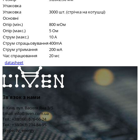
Упаковка
Упаковка
3000 шт. (стрічка на котушці)
Основні
Опір (мін.)
800 мОм
Опір (макс.)
5 Ом
Струм (макс.)
10 А
Струм спрацьовування
400mA
Струм утримання
200 мА
Час спрацювання
20 мс
datasheet
Зв'язок з нами
г. Київ, вул. Василя Яна 3/5
Email: info@liven.com.ua
Тел.: +38(066) 676-66-24
Тел.: +38(063) 234-84-95
Skype: liv_energy