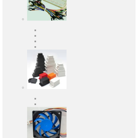
Засоби розробки
Оціночні та налагоджувальні плати
Програматори
Макетні плати
Дочірні плати
Корпуса
Кабельні вводи
Універсальні