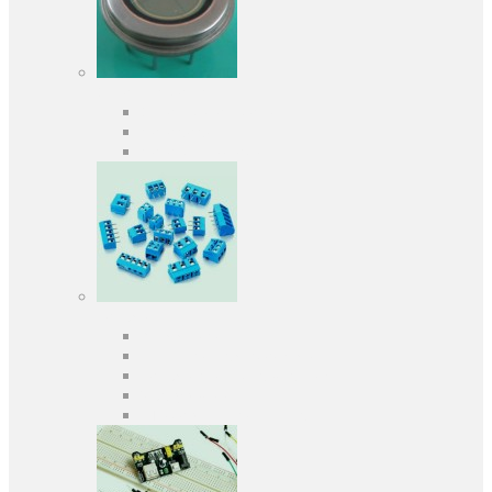
Оптоелектроніка
Оптопари, оптрони
Фотодіоди
Фототранзистори
Роз'єми
Клеммники
Панельки під мікросхеми
Роз'єми для передачі даних
З'єднувачі сигнальні
Штирові планки та гнізда