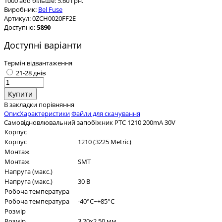
1000 або більше: 5.60 грн.
Виробник:
Bel Fuse
Артикул:
0ZCH0020FF2E
Доступно:
5890
Доступні варіанти
Термін відвантаження
21-28 днів
В закладки
порівняння
Опис
Характеристики
Файли для скачування
Самовідновлювальний запобіжник PTC 1210 200mA 30V
Корпус
Корпус
1210 (3225 Metric)
Монтаж
Монтаж
SMT
Напруга (макс.)
Напруга (макс.)
30 В
Робоча температура
Робоча температура
-40°C~+85°C
Розмір
Розмір
3.20x2.50 мм