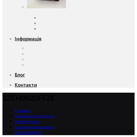
Вентилятори
Вентилятори змінного струму
Вентилятори постійного струму
Аксесуари для вентиляторів
Інформація
Про компанію
Доставка та оплата
Чому саме ми?
Акції
Блог
Контакти
0ZCH0020FF2E
Головна
Пасивні компоненти
Запобіжники
Самовідновлювальні
0ZCH0020FF2E