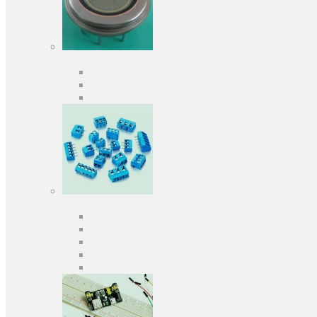
Оптоелектроніка
Оптопари, оптрони
Фотодіоди
Фототранзистори
Роз'єми
Клеммники
Панельки під мікросхеми
Роз'єми для передачі даних
З'єднувачі сигнальні
Штирові планки та гнізда