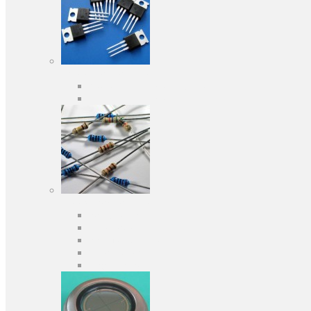
Активні компоненти
Дискретні напівпровідники
Інтегральні схеми
Пасивні компоненти
Конденсаторы
Резистори
Кварци і фільтри
Запобіжники
Індуктивності