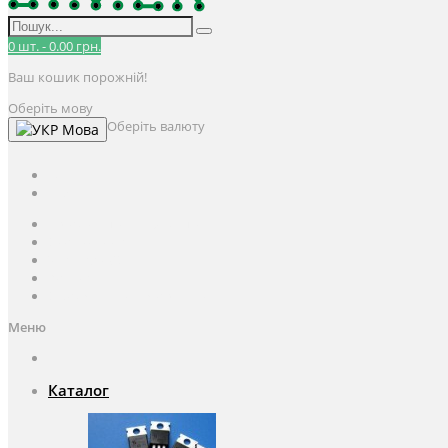
0
шт.
-
0.00 грн.
Ваш кошик порожній!
Оберіть мову
Оберіть валюту
Мова
UAH
грн.
UAH
$
USD
Авторизація / Реєстрація
Особистий кабінет
Закладки (0)
Кошик
Оформлення замовлення
Меню
Каталог