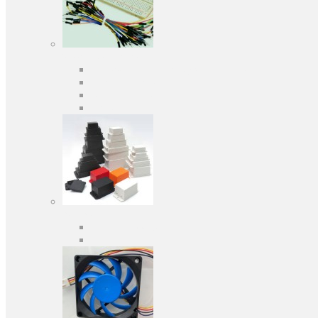
Засоби розробки
Оціночні та налагоджувальні плати
Програматори
Макетні плати
Дочірні плати
Корпуса
Кабельні вводи
Універсальні