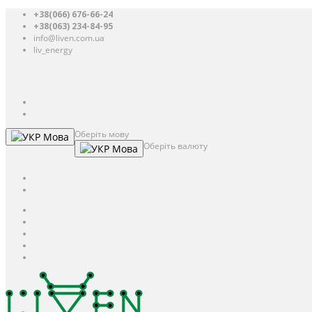
+38(066) 676-66-24
+38(063) 234-84-95
info@liven.com.ua
liv_energy
Авторизація
UAH
грн.
UAH
$
USD
Оберіть мову
Мова
Оберіть валюту
Мова
UAH
грн.
UAH
$
USD
Авторизація / Реєстрація
Особистий кабінет
Закладки (0)
Кошик
Оформлення замовлення