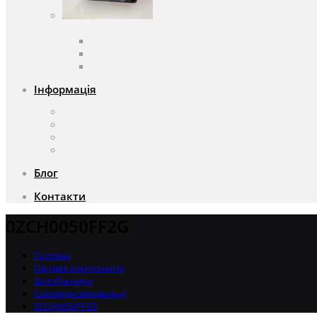
Вентилятори
Вентилятори змінного струму
Вентилятори постійного струму
Аксесуари для вентиляторів
Інформація
Про компанію
Доставка та оплата
Чому саме ми?
Акції
Блог
Контакти
0ZCH0050FF2G
Головна
Пасивні компоненти
Запобіжники
Самовідновлювальні
0ZCH0050FF2G