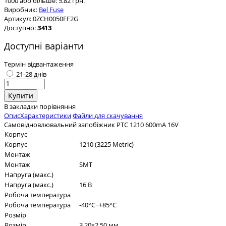
1000 або більше: 5.82 грн.
Виробник:
Bel Fuse
Артикул:
0ZCH0050FF2G
Доступно:
3413
Доступні варіанти
Термін відвантаження
21-28 днів
В закладки
порівняння
Опис
Характеристики
Файли для скачування
Самовідновлювальний запобіжник PTC 1210 600mA 16V
Корпус
Корпус
1210 (3225 Metric)
Монтаж
Монтаж
SMT
Напруга (макс.)
Напруга (макс.)
16 В
Робоча температура
Робоча температура
-40°C~+85°C
Розмір
Розмір
3.20x2.50 мм