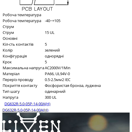
Робоча температура
Робоча температура
-40~+105
Струм
Струм
15 UL
Основні
Кіл-сть контактів
5
Колір
зелений
Конфігурація
однорядні
Крок
5
Максимальна напруга
AC2000V/1Min
Матеріал
PA66, UL94V-0
Переріз проводу
0.5-2.5мм2 IEC
Покриття контакту
Фосфористая бронза, луджена
Тип шагу
одинарний
Напруга
300 UL
DG632R-5.0-05P-14-00A(H)
DG632R-5.0-05P-14-00A(H)