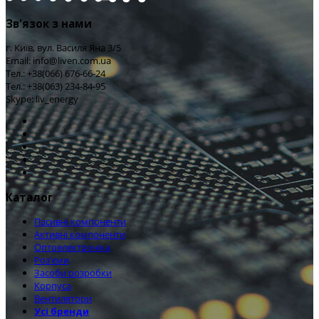
Зв'язок з нами
г. Київ, вул. Василя Яна 3/5
Email: info@liven.com.ua
Тел.: +38(066) 676-66-24
Тел.: +38(063) 234-84-95
Skype: liv_energy
Каталог
Пасивні компоненти
Активні компоненти
Оптоелектроніка
Роз'єми
Засоби розробки
Корпуса
Вентилятори
Усі бренди