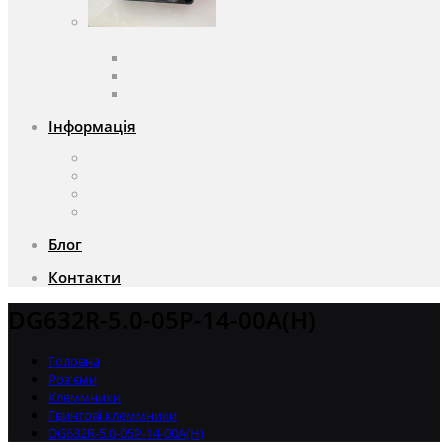
Вентилятори
Вентилятори змінного струму
Вентилятори постійного струму
Аксесуари для вентиляторів
Інформація
Про компанію
Доставка та оплата
Чому саме ми?
Акції
Блог
Контакти
DG632R-5.0-05P-14-00A(H)
Головна
Роз'єми
Клеммники
Гвинтові клеммники
DG632R-5.0-05P-14-00A(H)