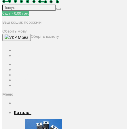
0
шт.
-
0.00 грн.
Ваш кошик порожній!
Оберіть мову
Оберіть валюту
Мова
UAH
грн.
UAH
$
USD
Авторизація / Реєстрація
Особистий кабінет
Закладки (0)
Кошик
Оформлення замовлення
Меню
Каталог