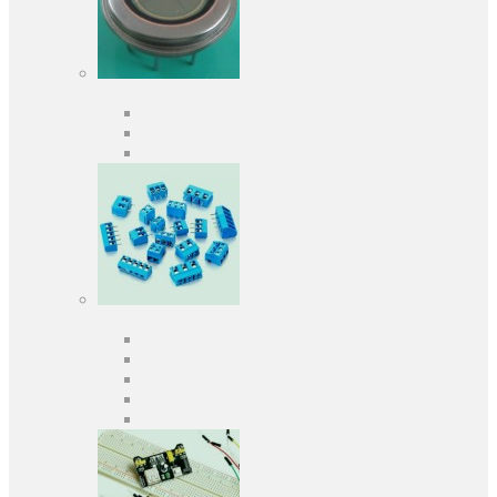
Оптоелектроніка
Оптопари, оптрони
Фотодіоди
Фототранзистори
Роз'єми
Клеммники
Панельки під мікросхеми
Роз'єми для передачі даних
З'єднувачі сигнальні
Штирові планки та гнізда