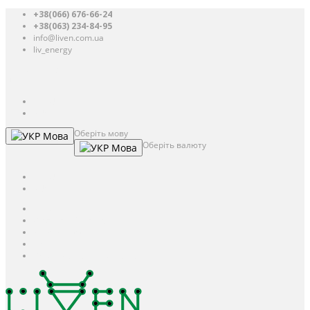
+38(066) 676-66-24
+38(063) 234-84-95
info@liven.com.ua
liv_energy
Авторизація
UAH
грн.
UAH
$
USD
Оберіть мову
Мова
Оберіть валюту
Мова
UAH
грн.
UAH
$
USD
Авторизація / Реєстрація
Особистий кабінет
Закладки (0)
Кошик
Оформлення замовлення