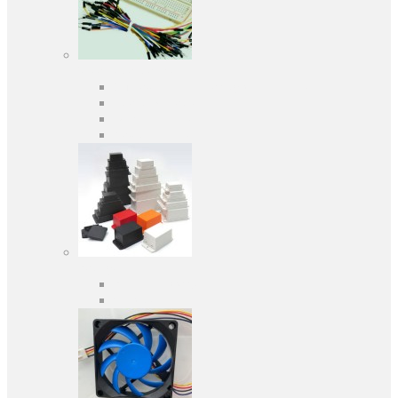
Засоби розробки
Оціночні та налагоджувальні плати
Програматори
Макетні плати
Дочірні плати
Корпуса
Кабельні вводи
Універсальні