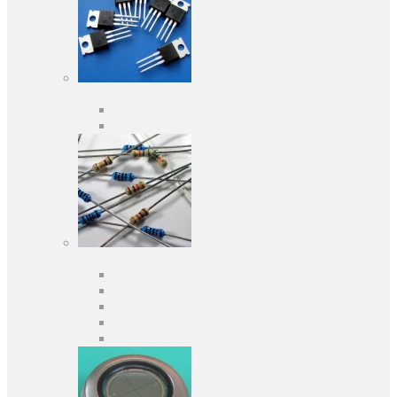
Активні компоненти
Дискретні напівпровідники
Інтегральні схеми
Пасивні компоненти
Конденсаторы
Резистори
Кварци і фільтри
Запобіжники
Індуктивності