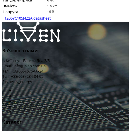
Тип діелектрика
X7R
Эмність
1 мкф
Напруга
16 В
1206YC105J4Z2A datasheet
Зв'язок з нами
г. Київ, вул. Василя Яна 3/5
Email: info@liven.com.ua
Тел.: +38(066) 676-66-24
Тел.: +38(063) 234-84-95
Skype: liv_energy
Каталог