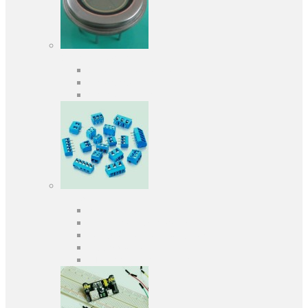
Оптоелектроніка
Оптопари, оптрони
Фотодіоди
Фототранзистори
Роз'єми
Клеммники
Панельки під мікросхеми
Роз'єми для передачі даних
З'єднувачі сигнальні
Штирові планки та гнізда