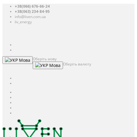
+38(066) 676-66-24
+38(063) 234-84-95
info@liven.com.ua
liv_energy
Авторизація
UAH
грн.
UAH
$
USD
Оберіть мову
Мова
Оберіть валюту
Мова
UAH
грн.
UAH
$
USD
Авторизація / Реєстрація
Особистий кабінет
Закладки (0)
Кошик
Оформлення замовлення