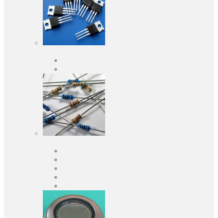
Активні компоненти
Дискретні напівпровідники
Інтегральні схеми
Пасивні компоненти
Конденсаторы
Резистори
Кварци і фільтри
Запобіжники
Індуктивності