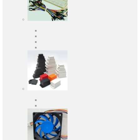
Засоби розробки
Оціночні та налагоджувальні плати
Програматори
Макетні плати
Дочірні плати
Корпуса
Кабельні вводи
Універсальні