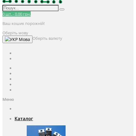
0
шт.
-
0.00 грн.
Ваш кошик порожній!
Оберіть мову
Оберіть валюту
Мова
UAH
грн.
UAH
$
USD
Авторизація / Реєстрація
Особистий кабінет
Закладки (0)
Кошик
Оформлення замовлення
Меню
Каталог