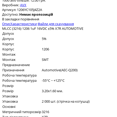
1000 або більше: 12.00 грн.
Виробник:
AVX
Артикул:
1206YC105J4Z2A
Доступно:
Немає пропозицій
В закладки
порівняння
Опис
Характеристики
Файли для скачування
MLCC (3216) 1206 1uF 16VDC ±5% X7R AUTOMOTIVE
Допуск
Допуск
5%
Корпус
Корпус
1206
Монтаж
Монтаж
SMT
Предназначение
Призначення
Automotive(AEC-Q200)
Робоча температура
Робоча температура
-55°C ~ +125°C
Розмір
Розмір
3.20x1.60 мм.
Упаковка
Упаковка
2 000 шт. (стрічка на котушці)
Основні
Метричний типорозмір
3216