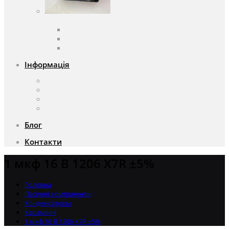
Вентилятори
Вентилятори змінного струму
Вентилятори постійного струму
Аксесуари для вентиляторів
Інформація
Про компанію
Доставка та оплата
Чому саме ми?
Акції
Блог
Контакти
1 мкф 16 В 1206 X7R ±5%
Головна
Пасивні компоненти
Конденсаторы
Керамічні
1 мкф 16 В 1206 X7R ±5%