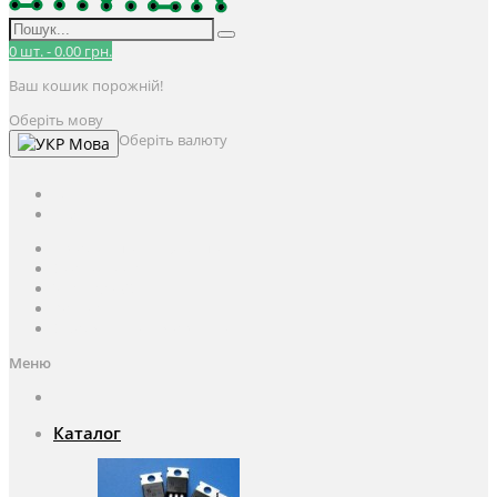
0
шт.
-
0.00 грн.
Ваш кошик порожній!
Оберіть мову
Оберіть валюту
Мова
UAH
грн.
UAH
$
USD
Авторизація / Реєстрація
Особистий кабінет
Закладки (0)
Кошик
Оформлення замовлення
Меню
Каталог