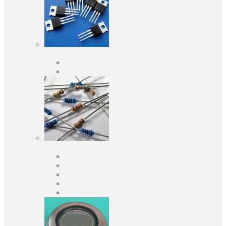
Активні компоненти
Дискретні напівпровідники
Інтегральні схеми
Пасивні компоненти
Конденсаторы
Резистори
Кварци і фільтри
Запобіжники
Індуктивності