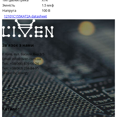
Тип діелектрика
X7R
Эмність
1.5 мкф
Напруга
100 В
12101C155KAT2A datasheet
Зв'язок з нами
г. Київ, вул. Василя Яна 3/5
Email: info@liven.com.ua
Тел.: +38(066) 676-66-24
Тел.: +38(063) 234-84-95
Skype: liv_energy
Каталог