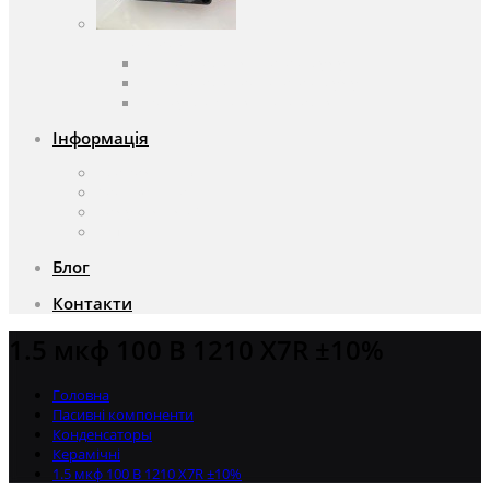
Вентилятори
Вентилятори змінного струму
Вентилятори постійного струму
Аксесуари для вентиляторів
Інформація
Про компанію
Доставка та оплата
Чому саме ми?
Акції
Блог
Контакти
1.5 мкф 100 В 1210 X7R ±10%
Головна
Пасивні компоненти
Конденсаторы
Керамічні
1.5 мкф 100 В 1210 X7R ±10%