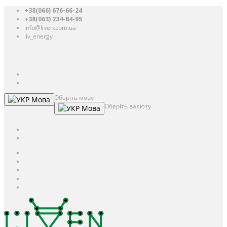
+38(066) 676-66-24
+38(063) 234-84-95
info@liven.com.ua
liv_energy
Авторизація
UAH
грн.
UAH
$
USD
Оберіть мову
Мова
Оберіть валюту
Мова
UAH
грн.
UAH
$
USD
Авторизація / Реєстрація
Особистий кабінет
Закладки (0)
Кошик
Оформлення замовлення