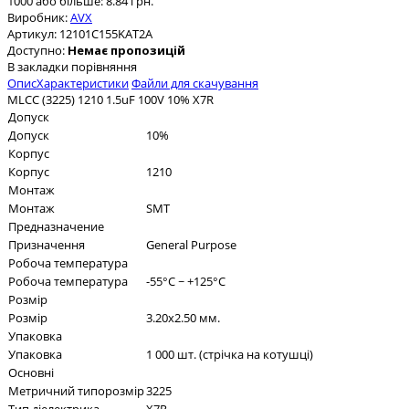
1000 або більше: 8.84 грн.
Виробник:
AVX
Артикул:
12101C155KAT2A
Доступно:
Немає пропозицій
В закладки
порівняння
Опис
Характеристики
Файли для скачування
MLCC (3225) 1210 1.5uF 100V 10% X7R
Допуск
Допуск
10%
Корпус
Корпус
1210
Монтаж
Монтаж
SMT
Предназначение
Призначення
General Purpose
Робоча температура
Робоча температура
-55°C ~ +125°C
Розмір
Розмір
3.20x2.50 мм.
Упаковка
Упаковка
1 000 шт. (стрічка на котушці)
Основні
Метричний типорозмір
3225