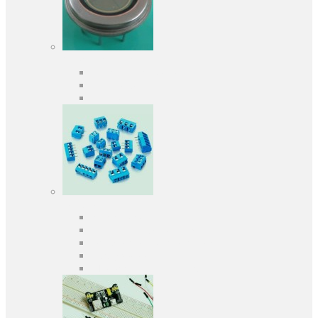
Оптоелектроніка
Оптопари, оптрони
Фотодіоди
Фототранзистори
Роз'єми
Клеммники
Панельки під мікросхеми
Роз'єми для передачі даних
З'єднувачі сигнальні
Штирові планки та гнізда