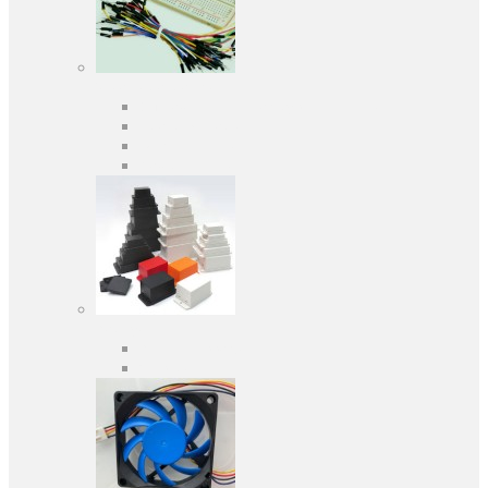
Засоби розробки
Оціночні та налагоджувальні плати
Програматори
Макетні плати
Дочірні плати
Корпуса
Кабельні вводи
Універсальні