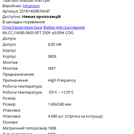
1000 або більше: 4.40 грн.
Виробник:
Johanson
Артикул:
251R14S0R7AV4T
Доступно:
Немає пропозицій
В закладки
порівняння
Опис
Характеристики
Файли для скачування
MLCC (1608) 0603 0P7 250V ±0.05% COG
Допуск
Допуск
0.05 пФ
Корпус
Корпус
0603
Монтаж
Монтаж
SMT
Предназначение
Призначення
High Frequency
Робоча температура
Робоча температура
-55°C ~ +125°C
Розмір
Розмір
1.60x0.80 мм.
Упаковка
Упаковка
4 000 шт. (стрічка на котушці)
Основні
Метричний типорозмір
1608