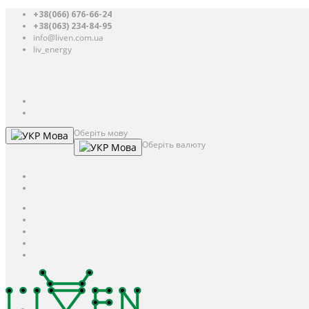
+38(066) 676-66-24
+38(063) 234-84-95
info@liven.com.ua
liv_energy
Авторизація
UAH
грн.
UAH
$
USD
Оберіть мову
Мова
Оберіть валюту
Мова
UAH
грн.
UAH
$
USD
Авторизація / Реєстрація
Особистий кабінет
Закладки (0)
Кошик
Оформлення замовлення