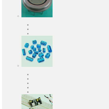
Оптоелектроніка
Оптопари, оптрони
Фотодіоди
Фототранзистори
Роз'єми
Клеммники
Панельки під мікросхеми
Роз'єми для передачі даних
З'єднувачі сигнальні
Штирові планки та гнізда