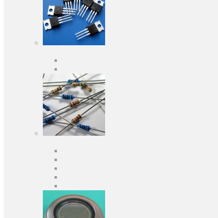
Активні компоненти
Дискретні напівпровідники
Інтегральні схеми
Пасивні компоненти
Конденсаторы
Резистори
Кварци і фільтри
Запобіжники
Індуктивності