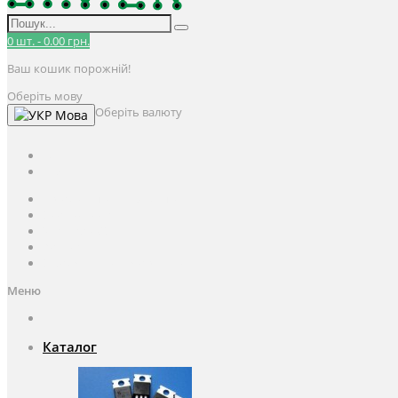
0
шт.
-
0.00 грн.
Ваш кошик порожній!
Оберіть мову
Оберіть валюту
Мова
UAH
грн.
UAH
$
USD
Авторизація / Реєстрація
Особистий кабінет
Закладки (0)
Кошик
Оформлення замовлення
Меню
Каталог