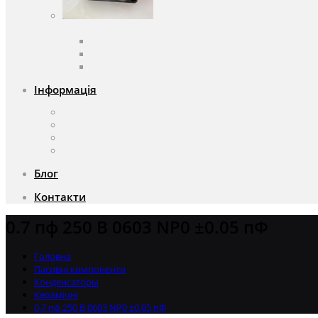
Вентилятори
Вентилятори змінного струму
Вентилятори постійного струму
Аксесуари для вентиляторів
Інформація
Про компанію
Доставка та оплата
Чому саме ми?
Акції
Блог
Контакти
0.7 пф 250 В 0603 NP0 ±0.05 пФ
Головна
Пасивні компоненти
Конденсаторы
Керамічні
0.7 пф 250 В 0603 NP0 ±0.05 пФ