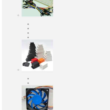
Засоби розробки
Оціночні та налагоджувальні плати
Програматори
Макетні плати
Дочірні плати
Корпуса
Кабельні вводи
Універсальні