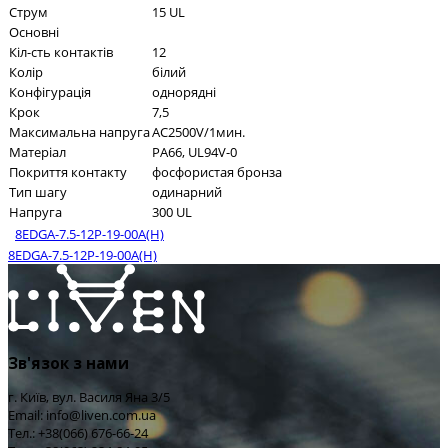
Струм
15 UL
Основні
Кіл-сть контактів
12
Колір
білий
Конфігурація
однорядні
Крок
7,5
Максимальна напруга
AC2500V/1мин.
Матеріал
PA66, UL94V-0
Покриття контакту
фосфористая бронза
Тип шагу
одинарний
Напруга
300 UL
8EDGA-7.5-12P-19-00A(H)
8EDGA-7.5-12P-19-00A(H)
Зв'язок з нами
г. Київ, вул. Василя Яна 3/5
Email: info@liven.com.ua
Тел.: +38(066) 676-66-24