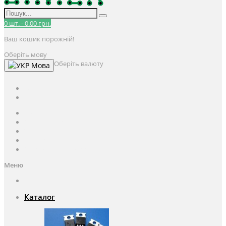
0
шт.
-
0.00 грн.
Ваш кошик порожній!
Оберіть мову
Оберіть валюту
Мова
UAH
грн.
UAH
$
USD
Авторизація / Реєстрація
Особистий кабінет
Закладки (0)
Кошик
Оформлення замовлення
Меню
Каталог