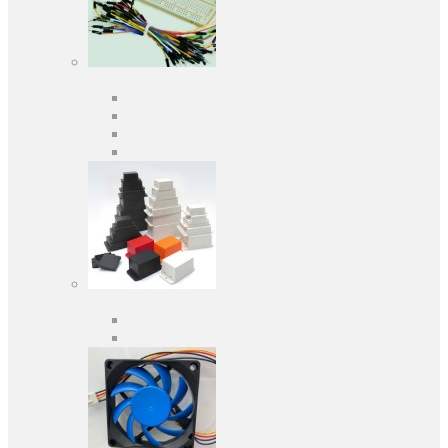
Засоби розробки
Оціночні та налагоджувальні плати
Програматори
Макетні плати
Дочірні плати
Корпуса
Кабельні вводи
Універсальні