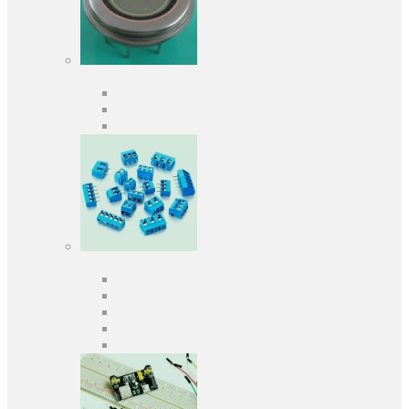
Оптоелектроніка
Оптопари, оптрони
Фотодіоди
Фототранзистори
Роз'єми
Клеммники
Панельки під мікросхеми
Роз'єми для передачі даних
З'єднувачі сигнальні
Штирові планки та гнізда