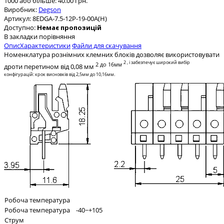
1000 або більше: 40.00 грн.
Виробник:
Degson
Артикул:
8EDGA-7.5-12P-19-00A(H)
Доступно:
Немає пропозицій
В закладки
порівняння
Опис
Характеристики
Файли для скачування
Номенклатура рознімних клемних блоків дозволяє використовувати
2
, і забезпечує широкий вибір
2
до 16мм
дроти перетином від 0,08 мм
конфігурацій: крок висновків від 2,5мм до 10,16мм.
Робоча температура
Робоча температура
-40~+105
Струм