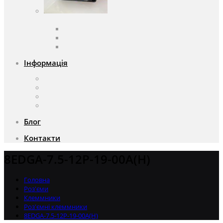
Вентилятори
Вентилятори змінного струму
Вентилятори постійного струму
Аксесуари для вентиляторів
Інформація
Про компанію
Доставка та оплата
Чому саме ми?
Акції
Блог
Контакти
8EDGA-7.5-12P-19-00A(H)
Головна
Роз'єми
Клеммники
Роз'ємні клеммники
8EDGA-7.5-12P-19-00A(H)