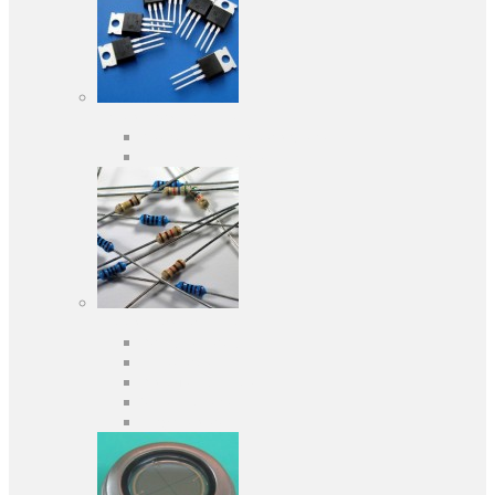
Активні компоненти
Дискретні напівпровідники
Інтегральні схеми
Пасивні компоненти
Конденсаторы
Резистори
Кварци і фільтри
Запобіжники
Індуктивності