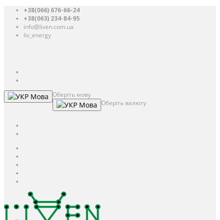
+38(066) 676-66-24
+38(063) 234-84-95
info@liven.com.ua
liv_energy
Авторизація
UAH
грн.
UAH
$
USD
Оберіть мову
Мова
Оберіть валюту
Мова
UAH
грн.
UAH
$
USD
Авторизація / Реєстрація
Особистий кабінет
Закладки (0)
Кошик
Оформлення замовлення