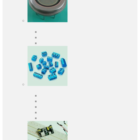
Оптоелектроніка
Оптопари, оптрони
Фотодіоди
Фототранзистори
Роз'єми
Клеммники
Панельки під мікросхеми
Роз'єми для передачі даних
З'єднувачі сигнальні
Штирові планки та гнізда