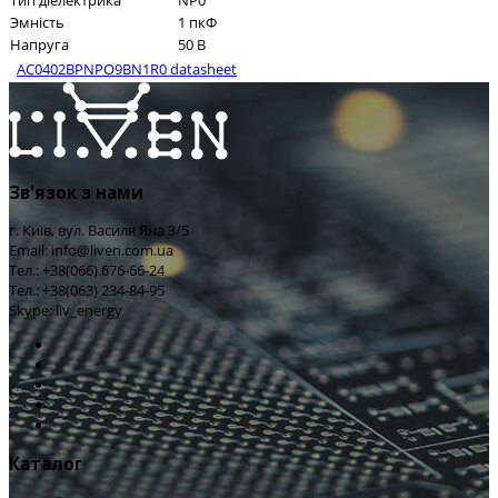
Тип діелектрика
NP0
Эмність
1 пкФ
Напруга
50 В
AC0402BPNPO9BN1R0 datasheet
Зв'язок з нами
г. Київ, вул. Василя Яна 3/5
Email: info@liven.com.ua
Тел.: +38(066) 676-66-24
Тел.: +38(063) 234-84-95
Skype: liv_energy
Каталог