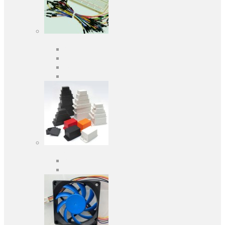
Засоби розробки
Оціночні та налагоджувальні плати
Програматори
Макетні плати
Дочірні плати
Корпуса
Кабельні вводи
Універсальні