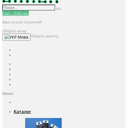
0
шт.
-
0.00 грн.
Ваш кошик порожній!
Оберіть мову
Оберіть валюту
Мова
UAH
грн.
UAH
$
USD
Авторизація / Реєстрація
Особистий кабінет
Закладки (0)
Кошик
Оформлення замовлення
Меню
Каталог