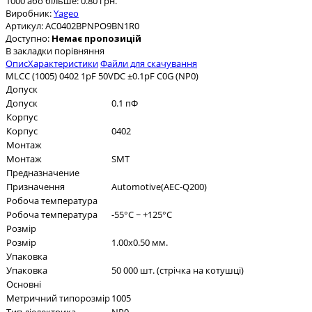
1000 або більше: 0.80 грн.
Виробник:
Yageo
Артикул:
AC0402BPNPO9BN1R0
Доступно:
Немає пропозицій
В закладки
порівняння
Опис
Характеристики
Файли для скачування
MLCC (1005) 0402 1pF 50VDC ±0.1pF C0G (NP0)
Допуск
Допуск
0.1 пФ
Корпус
Корпус
0402
Монтаж
Монтаж
SMT
Предназначение
Призначення
Automotive(AEC-Q200)
Робоча температура
Робоча температура
-55°C ~ +125°C
Розмір
Розмір
1.00x0.50 мм.
Упаковка
Упаковка
50 000 шт. (стрічка на котушці)
Основні
Метричний типорозмір
1005