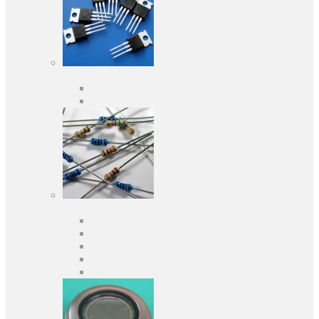
Активні компоненти
Дискретні напівпровідники
Інтегральні схеми
Пасивні компоненти
Конденсаторы
Резистори
Кварци і фільтри
Запобіжники
Індуктивності