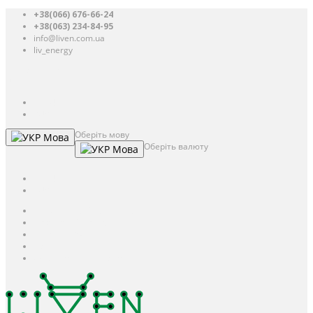
+38(066) 676-66-24
+38(063) 234-84-95
info@liven.com.ua
liv_energy
Авторизація
UAH
грн.
UAH
$
USD
Оберіть мову
Мова
Оберіть валюту
Мова
UAH
грн.
UAH
$
USD
Авторизація / Реєстрація
Особистий кабінет
Закладки (0)
Кошик
Оформлення замовлення