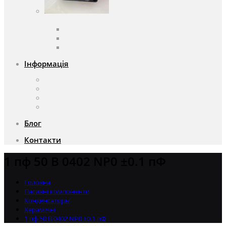
Вентилятори
Вентилятори змінного струму
Вентилятори постійного струму
Аксесуари для вентиляторів
Інформація
Про компанію
Доставка та оплата
Чому саме ми?
Акції
Блог
Контакти
1 пф 50 В 0402 NP0 ±0.1 пФ
Головна
Пасивні компоненти
Конденсаторы
Керамічні
1 пф 50 В 0402 NP0 ±0.1 пФ