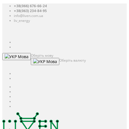
+38(066) 676-66-24
+38(063) 234-84-95
info@liven.com.ua
liv_energy
Авторизація
UAH
грн.
UAH
$
USD
Оберіть мову
Мова
Оберіть валюту
Мова
UAH
грн.
UAH
$
USD
Авторизація / Реєстрація
Особистий кабінет
Закладки (0)
Кошик
Оформлення замовлення