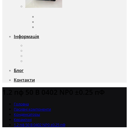
Вентилятори
Вентилятори змінного струму
Вентилятори постійного струму
Аксесуари для вентиляторів
Інформація
Про компанію
Доставка та оплата
Чому саме ми?
Акції
Блог
Контакти
1.2 пф 50 В 0402 NP0 ±0.25 пФ
Головна
Пасивні компоненти
Конденсаторы
Керамічні
1.2 пф 50 В 0402 NP0 ±0.25 пФ