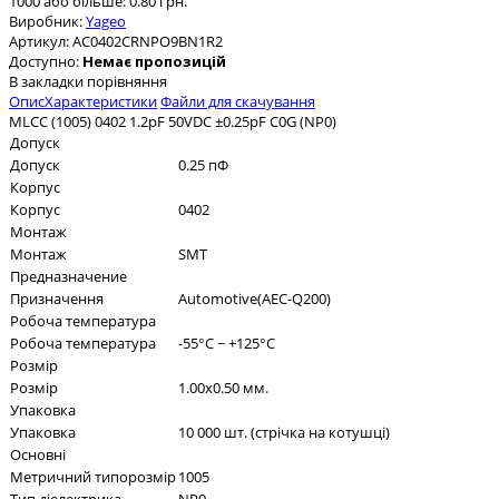
1000 або більше: 0.80 грн.
Виробник:
Yageo
Артикул:
AC0402CRNPO9BN1R2
Доступно:
Немає пропозицій
В закладки
порівняння
Опис
Характеристики
Файли для скачування
MLCC (1005) 0402 1.2pF 50VDC ±0.25pF C0G (NP0)
Допуск
Допуск
0.25 пФ
Корпус
Корпус
0402
Монтаж
Монтаж
SMT
Предназначение
Призначення
Automotive(AEC-Q200)
Робоча температура
Робоча температура
-55°C ~ +125°C
Розмір
Розмір
1.00x0.50 мм.
Упаковка
Упаковка
10 000 шт. (стрічка на котушці)
Основні
Метричний типорозмір
1005