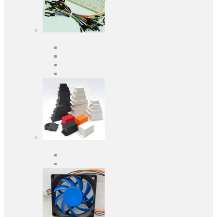
Засоби розробки
Оціночні та налагоджувальні плати
Програматори
Макетні плати
Дочірні плати
Корпуса
Кабельні вводи
Універсальні