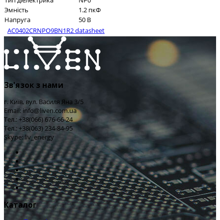
Тип діелектрика
NP0
Эмність
1.2 пкФ
Напруга
50 В
AC0402CRNPO9BN1R2 datasheet
Зв'язок з нами
г. Київ, вул. Василя Яна 3/5
Email: info@liven.com.ua
Тел.: +38(066) 676-66-24
Тел.: +38(063) 234-84-95
Skype: liv_energy
Каталог