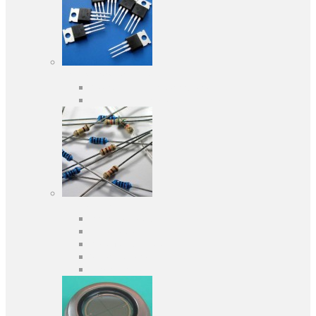
Активні компоненти
Дискретні напівпровідники
Інтегральні схеми
Пасивні компоненти
Конденсаторы
Резистори
Кварци і фільтри
Запобіжники
Індуктивності