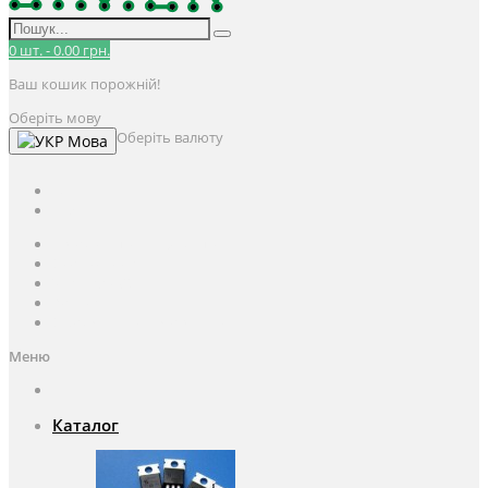
0
шт.
-
0.00 грн.
Ваш кошик порожній!
Оберіть мову
Оберіть валюту
Мова
UAH
грн.
UAH
$
USD
Авторизація / Реєстрація
Особистий кабінет
Закладки (0)
Кошик
Оформлення замовлення
Меню
Каталог