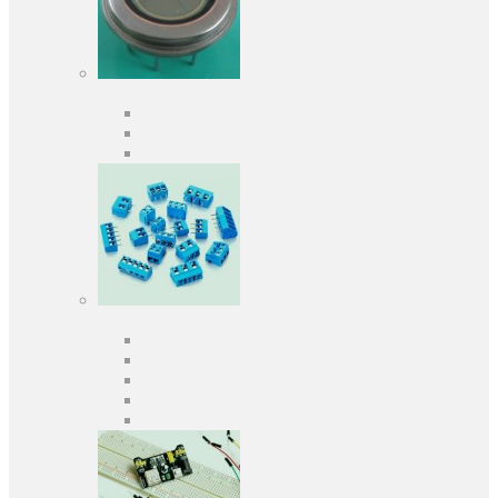
Оптоелектроніка
Оптопари, оптрони
Фотодіоди
Фототранзистори
Роз'єми
Клеммники
Панельки під мікросхеми
Роз'єми для передачі даних
З'єднувачі сигнальні
Штирові планки та гнізда