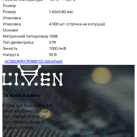
Розмір
Розмір
1.60x0.80 мм.
Упаковка
Упаковка
4 000 шт. (стрічка на котушці)
Основні
Метричний типорозмір
1608
Тип діелектрика
X7R
Эмність
1000 пкФ
Напруга
50 В
AC0603KRX7R9BB102 datasheet
Зв'язок з нами
г. Київ, вул. Василя Яна 3/5
Email: info@liven.com.ua
Тел.: +38(066) 676-66-24
Тел.: +38(063) 234-84-95
Skype: liv_energy