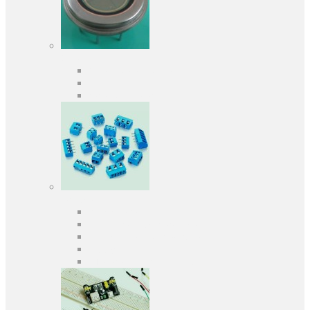
Оптоелектроніка
Оптопари, оптрони
Фотодіоди
Фототранзистори
Роз'єми
Клеммники
Панельки під мікросхеми
Роз'єми для передачі даних
З'єднувачі сигнальні
Штирові планки та гнізда