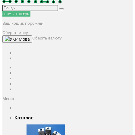
0
шт.
-
0.00 грн.
Ваш кошик порожній!
Оберіть мову
Оберіть валюту
Мова
UAH
грн.
UAH
$
USD
Авторизація / Реєстрація
Особистий кабінет
Закладки (0)
Кошик
Оформлення замовлення
Меню
Каталог