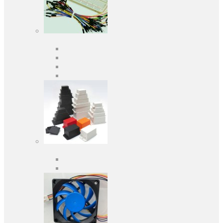
Засоби розробки
Оціночні та налагоджувальні плати
Програматори
Макетні плати
Дочірні плати
Корпуса
Кабельні вводи
Універсальні