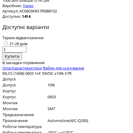
1000 або більше: 0.76 грн.
Виробник:
Yageo
Артикул:
AC0603KRX7R9BB102
Доступно:
1414
Доступні варіанти
Термін відвантаження
21-28 днів
В закладки
порівняння
Опис
Характеристики
Файли для скачування
MLCC (1608) 0603 1nF 50VDC ±10% X7R
Допуск
Допуск
10%
Корпус
Корпус
0603
Монтаж
Монтаж
SMT
Предназначение
Призначення
Automotive(AEC-Q200)
Робоча температура
Робоча температура
-55°C ~ +125°C