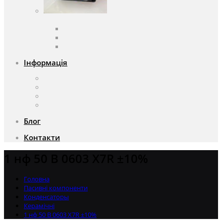
Вентилятори
Вентилятори змінного струму
Вентилятори постійного струму
Аксесуари для вентиляторів
Інформація
Про компанію
Доставка та оплата
Чому саме ми?
Акції
Блог
Контакти
1 нф 50 В 0603 X7R ±10%
Головна
Пасивні компоненти
Конденсаторы
Керамічні
1 нф 50 В 0603 X7R ±10%