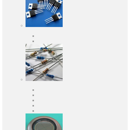
Активні компоненти
Дискретні напівпровідники
Інтегральні схеми
Пасивні компоненти
Конденсаторы
Резистори
Кварци і фільтри
Запобіжники
Індуктивності