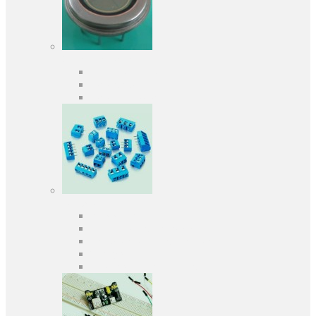
Оптоелектроніка
Оптопари, оптрони
Фотодіоди
Фототранзистори
Роз'єми
Клеммники
Панельки під мікросхеми
Роз'єми для передачі даних
З'єднувачі сигнальні
Штирові планки та гнізда