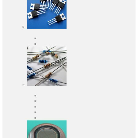
Активні компоненти
Дискретні напівпровідники
Інтегральні схеми
Пасивні компоненти
Конденсаторы
Резистори
Кварци і фільтри
Запобіжники
Індуктивності