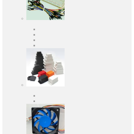
Засоби розробки
Оціночні та налагоджувальні плати
Програматори
Макетні плати
Дочірні плати
Корпуса
Кабельні вводи
Універсальні