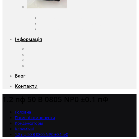
Вентилятори
Вентилятори змінного струму
Вентилятори постійного струму
Аксесуари для вентиляторів
Інформація
Про компанію
Доставка та оплата
Чому саме ми?
Акції
Блог
Контакти
1.2 пф 50 В 0805 NP0 ±0.1 пФ
Головна
Пасивні компоненти
Конденсаторы
Керамічні
1.2 пф 50 В 0805 NP0 ±0.1 пФ