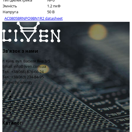
Тип діелектрика
NP0
Эмність
1.2 пкФ
Напруга
50 В
AC0805BRNPO9BN1R2 datasheet
Зв'язок з нами
г. Київ, вул. Василя Яна 3/5
Email: info@liven.com.ua
Тел.: +38(066) 676-66-24
Тел.: +38(063) 234-84-95
Skype: liv_energy
Каталог