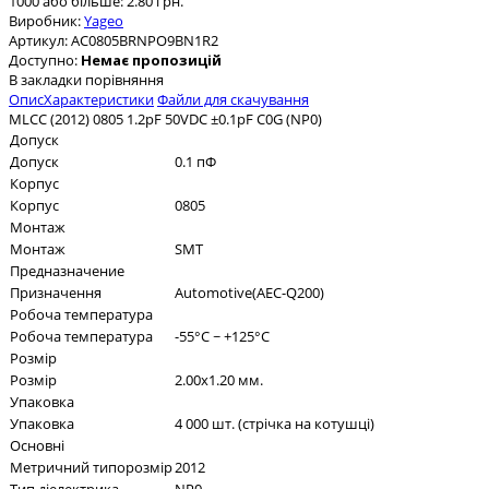
1000 або більше: 2.80 грн.
Виробник:
Yageo
Артикул:
AC0805BRNPO9BN1R2
Доступно:
Немає пропозицій
В закладки
порівняння
Опис
Характеристики
Файли для скачування
MLCC (2012) 0805 1.2pF 50VDC ±0.1pF C0G (NP0)
Допуск
Допуск
0.1 пФ
Корпус
Корпус
0805
Монтаж
Монтаж
SMT
Предназначение
Призначення
Automotive(AEC-Q200)
Робоча температура
Робоча температура
-55°C ~ +125°C
Розмір
Розмір
2.00x1.20 мм.
Упаковка
Упаковка
4 000 шт. (стрічка на котушці)
Основні
Метричний типорозмір
2012