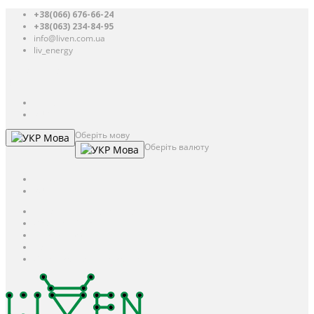
+38(066) 676-66-24
+38(063) 234-84-95
info@liven.com.ua
liv_energy
Авторизація
UAH
грн.
UAH
$
USD
Оберіть мову
Мова
Оберіть валюту
Мова
UAH
грн.
UAH
$
USD
Авторизація / Реєстрація
Особистий кабінет
Закладки (0)
Кошик
Оформлення замовлення