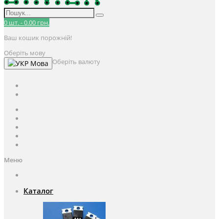
0
шт.
-
0.00 грн.
Ваш кошик порожній!
Оберіть мову
Оберіть валюту
Мова
UAH
грн.
UAH
$
USD
Авторизація / Реєстрація
Особистий кабінет
Закладки (0)
Кошик
Оформлення замовлення
Меню
Каталог