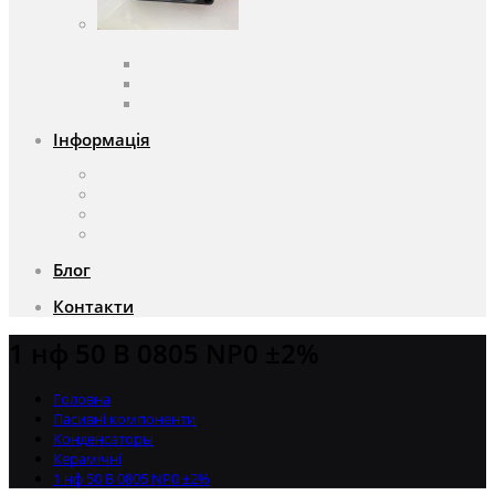
Вентилятори
Вентилятори змінного струму
Вентилятори постійного струму
Аксесуари для вентиляторів
Інформація
Про компанію
Доставка та оплата
Чому саме ми?
Акції
Блог
Контакти
1 нф 50 В 0805 NP0 ±2%
Головна
Пасивні компоненти
Конденсаторы
Керамічні
1 нф 50 В 0805 NP0 ±2%