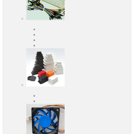
Засоби розробки
Оціночні та налагоджувальні плати
Програматори
Макетні плати
Дочірні плати
Корпуса
Кабельні вводи
Універсальні