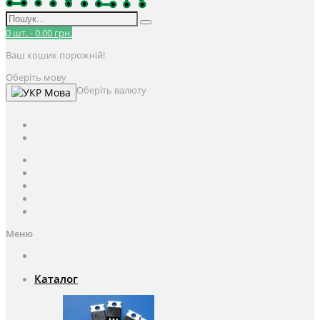
0
шт.
-
0.00 грн.
Ваш кошик порожній!
Оберіть мову
Оберіть валюту
Мова
UAH
грн.
UAH
$
USD
Авторизація / Реєстрація
Особистий кабінет
Закладки (0)
Кошик
Оформлення замовлення
Меню
Каталог