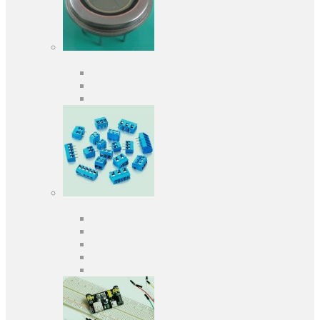
Оптоелектроніка
Оптопари, оптрони
Фотодіоди
Фототранзистори
Роз'єми
Клеммники
Панельки під мікросхеми
Роз'єми для передачі даних
З'єднувачі сигнальні
Штирові планки та гнізда