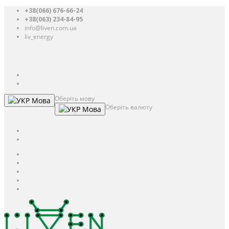
+38(066) 676-66-24
+38(063) 234-84-95
info@liven.com.ua
liv_energy
Авторизація
UAH
грн.
UAH
$
USD
Оберіть мову
Мова
Оберіть валюту
Мова
UAH
грн.
UAH
$
USD
Авторизація / Реєстрація
Особистий кабінет
Закладки (0)
Кошик
Оформлення замовлення