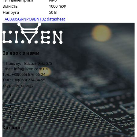
Тип діелектрика
NP0
Эмність
1000 пкФ
Напруга
50 В
AC0805GRNPO9BN102 datasheet
Зв'язок з нами
г. Київ, вул. Василя Яна 3/5
Email: info@liven.com.ua
Тел.: +38(066) 676-66-24
Тел.: +38(063) 234-84-95
Skype: liv_energy
Каталог