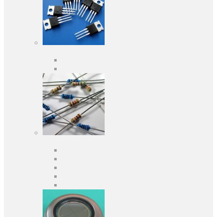
Активні компоненти
Дискретні напівпровідники
Інтегральні схеми
Пасивні компоненти
Конденсаторы
Резистори
Кварци і фільтри
Запобіжники
Індуктивності