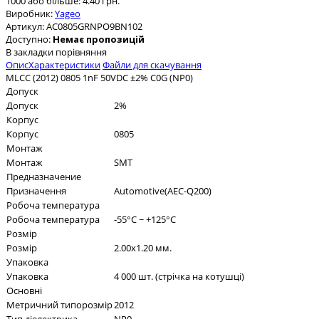
1000 або більше: 4.40 грн.
Виробник:
Yageo
Артикул:
AC0805GRNPO9BN102
Доступно:
Немає пропозицій
В закладки
порівняння
Опис
Характеристики
Файли для скачування
MLCC (2012) 0805 1nF 50VDC ±2% C0G (NP0)
Допуск
Допуск
2%
Корпус
Корпус
0805
Монтаж
Монтаж
SMT
Предназначение
Призначення
Automotive(AEC-Q200)
Робоча температура
Робоча температура
-55°C ~ +125°C
Розмір
Розмір
2.00x1.20 мм.
Упаковка
Упаковка
4 000 шт. (стрічка на котушці)
Основні
Метричний типорозмір
2012