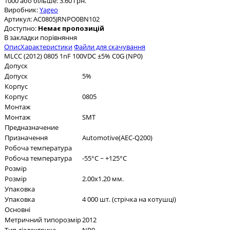
1000 або більше: 3.60 грн.
Виробник:
Yageo
Артикул:
AC0805JRNPO0BN102
Доступно:
Немає пропозицій
В закладки
порівняння
Опис
Характеристики
Файли для скачування
MLCC (2012) 0805 1nF 100VDC ±5% C0G (NP0)
Допуск
Допуск
5%
Корпус
Корпус
0805
Монтаж
Монтаж
SMT
Предназначение
Призначення
Automotive(AEC-Q200)
Робоча температура
Робоча температура
-55°C ~ +125°C
Розмір
Розмір
2.00x1.20 мм.
Упаковка
Упаковка
4 000 шт. (стрічка на котушці)
Основні
Метричний типорозмір
2012