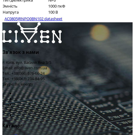
Тип діелектрика
NP0
Эмність
1000 пкФ
Напруга
100 В
AC0805JRNPO0BN102 datasheet
Зв'язок з нами
г. Київ, вул. Василя Яна 3/5
Email: info@liven.com.ua
Тел.: +38(066) 676-66-24
Тел.: +38(063) 234-84-95
Skype: liv_energy
Каталог