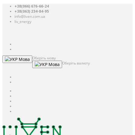
+38(066) 676-66-24
+38(063) 234-84-95
info@liven.com.ua
liv_energy
Авторизація
UAH
грн.
UAH
$
USD
Оберіть мову
Мова
Оберіть валюту
Мова
UAH
грн.
UAH
$
USD
Авторизація / Реєстрація
Особистий кабінет
Закладки (0)
Кошик
Оформлення замовлення