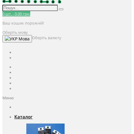
0
шт.
-
0.00 грн.
Ваш кошик порожній!
Оберіть мову
Оберіть валюту
Мова
UAH
грн.
UAH
$
USD
Авторизація / Реєстрація
Особистий кабінет
Закладки (0)
Кошик
Оформлення замовлення
Меню
Каталог