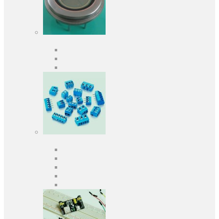
Оптоелектроніка
Оптопари, оптрони
Фотодіоди
Фототранзистори
Роз'єми
Клеммники
Панельки під мікросхеми
Роз'єми для передачі даних
З'єднувачі сигнальні
Штирові планки та гнізда