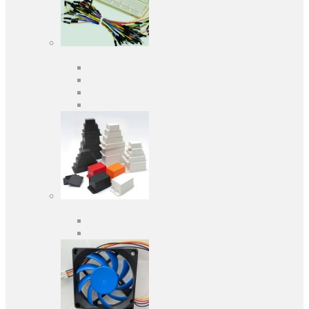
Засоби розробки
Оціночні та налагоджувальні плати
Програматори
Макетні плати
Дочірні плати
Корпуса
Кабельні вводи
Універсальні