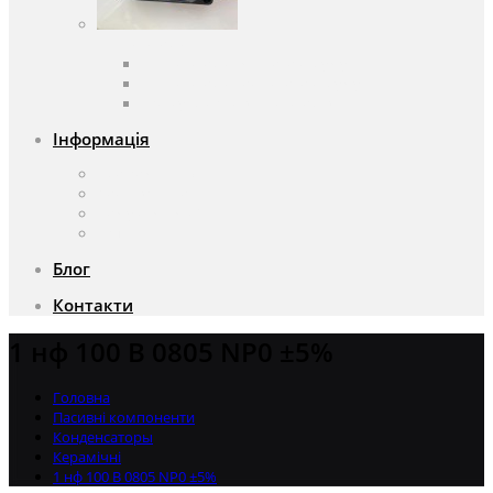
Вентилятори
Вентилятори змінного струму
Вентилятори постійного струму
Аксесуари для вентиляторів
Інформація
Про компанію
Доставка та оплата
Чому саме ми?
Акції
Блог
Контакти
1 нф 100 В 0805 NP0 ±5%
Головна
Пасивні компоненти
Конденсаторы
Керамічні
1 нф 100 В 0805 NP0 ±5%