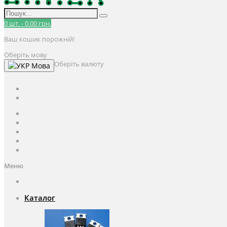
0
шт.
-
0.00 грн.
Ваш кошик порожній!
Оберіть мову
Оберіть валюту
Мова
UAH
грн.
UAH
$
USD
Авторизація / Реєстрація
Особистий кабінет
Закладки (0)
Кошик
Оформлення замовлення
Меню
Каталог