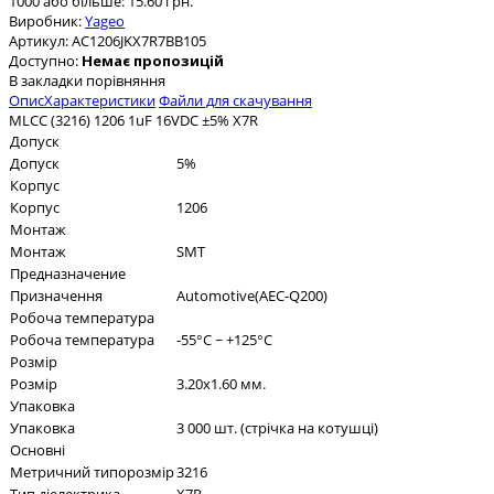
1000 або більше: 15.60 грн.
Виробник:
Yageo
Артикул:
AC1206JKX7R7BB105
Доступно:
Немає пропозицій
В закладки
порівняння
Опис
Характеристики
Файли для скачування
MLCC (3216) 1206 1uF 16VDC ±5% X7R
Допуск
Допуск
5%
Корпус
Корпус
1206
Монтаж
Монтаж
SMT
Предназначение
Призначення
Automotive(AEC-Q200)
Робоча температура
Робоча температура
-55°C ~ +125°C
Розмір
Розмір
3.20x1.60 мм.
Упаковка
Упаковка
3 000 шт. (стрічка на котушці)
Основні
Метричний типорозмір
3216