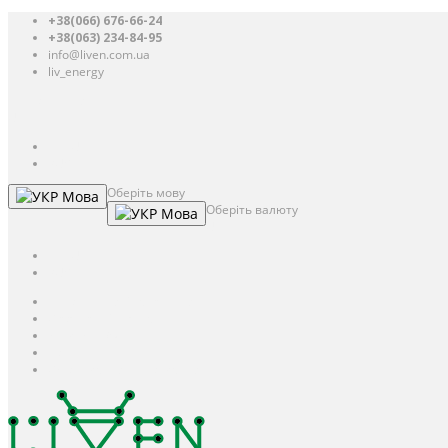
+38(066) 676-66-24
+38(063) 234-84-95
info@liven.com.ua
liv_energy
Авторизація
UAH
грн.
UAH
$
USD
Оберіть мову
Мова
Оберіть валюту
Мова
UAH
грн.
UAH
$
USD
Авторизація / Реєстрація
Особистий кабінет
Закладки (0)
Кошик
Оформлення замовлення