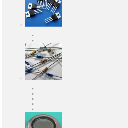
Активні компоненти
Дискретні напівпровідники
Інтегральні схеми
Пасивні компоненти
Конденсаторы
Резистори
Кварци і фільтри
Запобіжники
Індуктивності