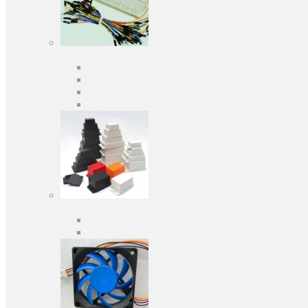
Засоби розробки
Оціночні та налагоджувальні плати
Програматори
Макетні плати
Дочірні плати
Корпуса
Кабельні вводи
Універсальні