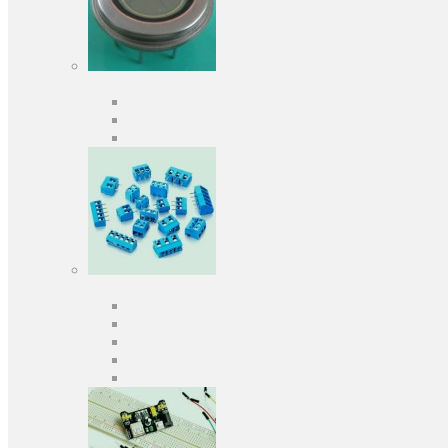
Оптоелектроніка
Оптопари, оптрони
Фотодіоди
Фототранзистори
Роз'єми
Клеммники
Панельки під мікросхеми
Роз'єми для передачі даних
З'єднувачі сигнальні
Штирові планки та гнізда