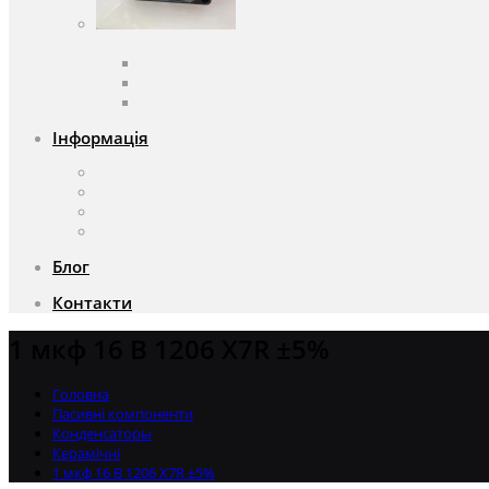
Вентилятори
Вентилятори змінного струму
Вентилятори постійного струму
Аксесуари для вентиляторів
Інформація
Про компанію
Доставка та оплата
Чому саме ми?
Акції
Блог
Контакти
1 мкф 16 В 1206 X7R ±5%
Головна
Пасивні компоненти
Конденсаторы
Керамічні
1 мкф 16 В 1206 X7R ±5%