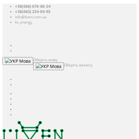
+38(066) 676-66-24
+38(063) 234-84-95
info@liven.com.ua
liv_energy
Авторизація
UAH
грн.
UAH
$
USD
Оберіть мову
Мова
Оберіть валюту
Мова
UAH
грн.
UAH
$
USD
Авторизація / Реєстрація
Особистий кабінет
Закладки (0)
Кошик
Оформлення замовлення