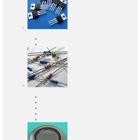
Активні компоненти
Дискретні напівпровідники
Інтегральні схеми
Пасивні компоненти
Конденсаторы
Резистори
Кварци і фільтри
Запобіжники
Індуктивності