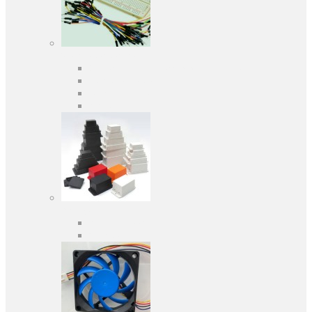
Засоби розробки
Оціночні та налагоджувальні плати
Програматори
Макетні плати
Дочірні плати
Корпуса
Кабельні вводи
Універсальні