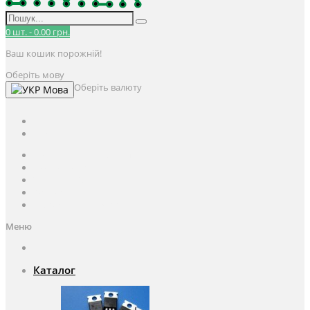
0
шт.
-
0.00 грн.
Ваш кошик порожній!
Оберіть мову
Оберіть валюту
Мова
UAH
грн.
UAH
$
USD
Авторизація / Реєстрація
Особистий кабінет
Закладки (0)
Кошик
Оформлення замовлення
Меню
Каталог