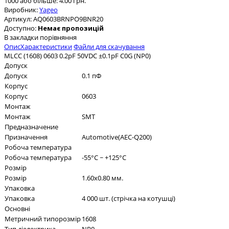
1000 або більше: 4.00 грн.
Виробник:
Yageo
Артикул:
AQ0603BRNPO9BNR20
Доступно:
Немає пропозицій
В закладки
порівняння
Опис
Характеристики
Файли для скачування
MLCC (1608) 0603 0.2pF 50VDC ±0.1pF C0G (NP0)
Допуск
Допуск
0.1 пФ
Корпус
Корпус
0603
Монтаж
Монтаж
SMT
Предназначение
Призначення
Automotive(AEC-Q200)
Робоча температура
Робоча температура
-55°C ~ +125°C
Розмір
Розмір
1.60x0.80 мм.
Упаковка
Упаковка
4 000 шт. (стрічка на котушці)
Основні
Метричний типорозмір
1608