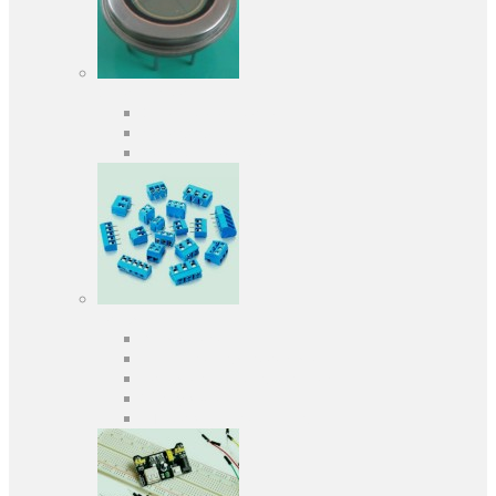
Оптоелектроніка
Оптопари, оптрони
Фотодіоди
Фототранзистори
Роз'єми
Клеммники
Панельки під мікросхеми
Роз'єми для передачі даних
З'єднувачі сигнальні
Штирові планки та гнізда