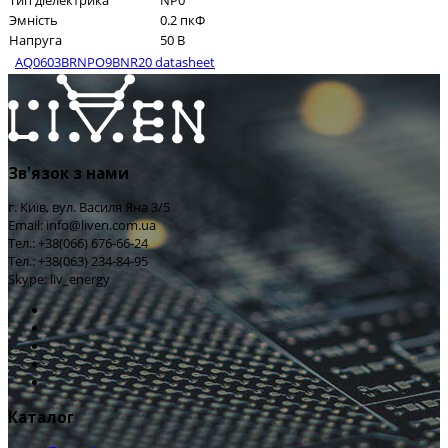
Тип діелектрика
NP0
Эмність
0.2 пкФ
Напруга
50 В
AQ0603BRNPO9BNR20 datasheet
Зв'язок з нами
г. Київ, вул. Василя Яна 3/5
Email: info@liven.com.ua
Тел.: +38(066) 676-66-24
Тел.: +38(063) 234-84-95
Skype: liv_energy
Каталог