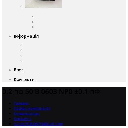
Вентилятори
Вентилятори змінного струму
Вентилятори постійного струму
Аксесуари для вентиляторів
Інформація
Про компанію
Доставка та оплата
Чому саме ми?
Акції
Блог
Контакти
0.2 пф 50 В 0603 NP0 ±0.1 пФ
Головна
Пасивні компоненти
Конденсаторы
Керамічні
0.2 пф 50 В 0603 NP0 ±0.1 пФ