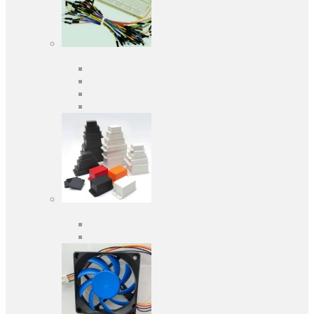
Засоби розробки
Оціночні та налагоджувальні плати
Програматори
Макетні плати
Дочірні плати
Корпуса
Кабельні вводи
Універсальні