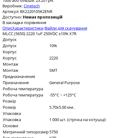
1000 або більше: 23.20 грн.
Виробник:
Cinetech
Артикул:
BX2220105K2ENR
Доступно:
Немає пропозицій
В закладки
порівняння
Опис
Характеристики
Файли для скачування
MLCC (5650) 2220 1uF 250VDC ±10% X7R
Допуск
Допуск
10%
Корпус
Корпус
2220
Монтаж
Монтаж
SMT
Предназначение
Призначення
General Purpose
Робоча температура
Робоча температура
-55°C ~ +125°C
Розмір
Розмір
5.70x5.00 мм.
Упаковка
Упаковка
1 000 шт. (стрічка на котушці)
Основні
Метричний типорозмір
5750