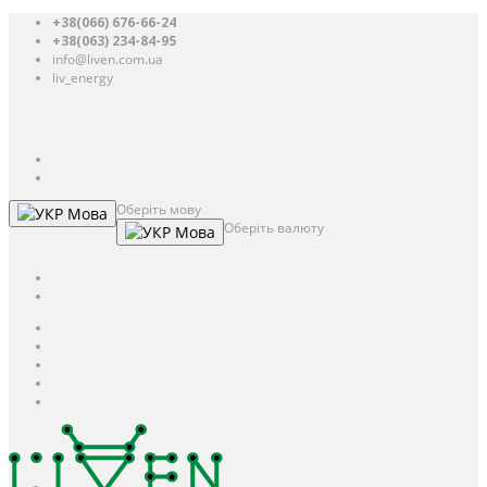
+38(066) 676-66-24
+38(063) 234-84-95
info@liven.com.ua
liv_energy
Авторизація
UAH
грн.
UAH
$
USD
Оберіть мову
Мова
Оберіть валюту
Мова
UAH
грн.
UAH
$
USD
Авторизація / Реєстрація
Особистий кабінет
Закладки (0)
Кошик
Оформлення замовлення