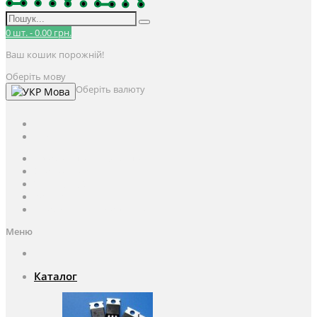
0
шт.
-
0.00 грн.
Ваш кошик порожній!
Оберіть мову
Оберіть валюту
Мова
UAH
грн.
UAH
$
USD
Авторизація / Реєстрація
Особистий кабінет
Закладки (0)
Кошик
Оформлення замовлення
Меню
Каталог