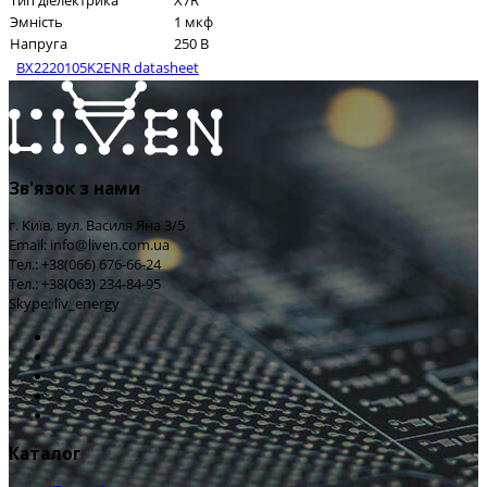
Тип діелектрика
X7R
Эмність
1 мкф
Напруга
250 В
BX2220105K2ENR datasheet
Зв'язок з нами
г. Київ, вул. Василя Яна 3/5
Email: info@liven.com.ua
Тел.: +38(066) 676-66-24
Тел.: +38(063) 234-84-95
Skype: liv_energy
Каталог