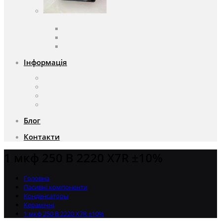
Вентилятори
Вентилятори змінного струму
Вентилятори постійного струму
Аксесуари для вентиляторів
Інформація
Про компанію
Доставка та оплата
Чому саме ми?
Акції
Блог
Контакти
1 мкф 250 В 2220 X7R ±10%
Головна
Пасивні компоненти
Конденсаторы
Керамічні
1 мкф 250 В 2220 X7R ±10%