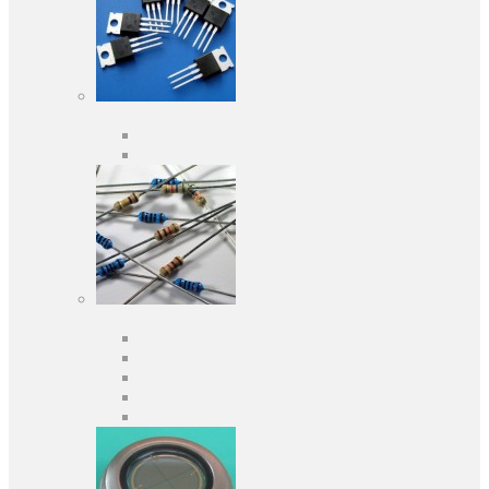
Активні компоненти
Дискретні напівпровідники
Інтегральні схеми
Пасивні компоненти
Конденсаторы
Резистори
Кварци і фільтри
Запобіжники
Індуктивності