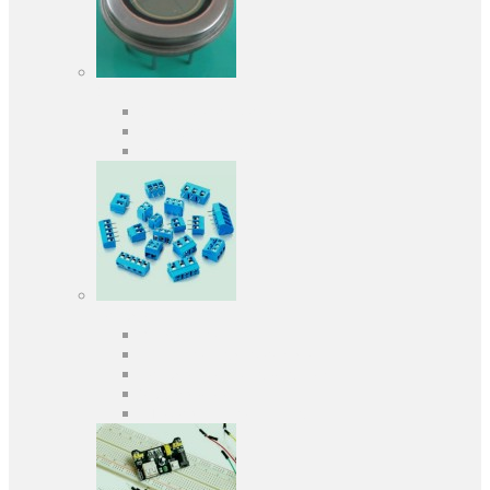
Оптоелектроніка
Оптопари, оптрони
Фотодіоди
Фототранзистори
Роз'єми
Клеммники
Панельки під мікросхеми
Роз'єми для передачі даних
З'єднувачі сигнальні
Штирові планки та гнізда