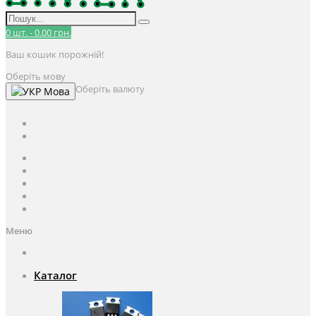
0
шт.
-
0.00 грн.
Ваш кошик порожній!
Оберіть мову
Оберіть валюту
Мова
UAH
грн.
UAH
$
USD
Авторизація / Реєстрація
Особистий кабінет
Закладки (0)
Кошик
Оформлення замовлення
Меню
Каталог