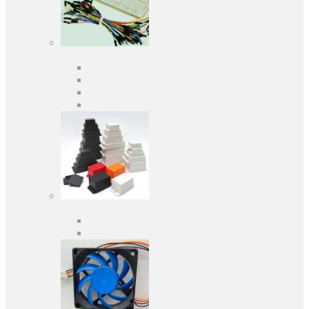
Засоби розробки
Оціночні та налагоджувальні плати
Програматори
Макетні плати
Дочірні плати
Корпуса
Кабельні вводи
Універсальні