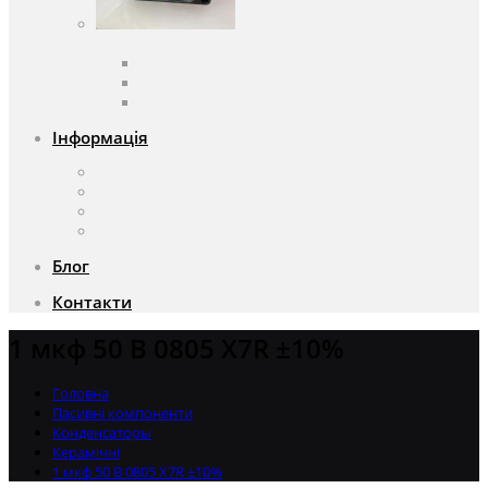
Вентилятори
Вентилятори змінного струму
Вентилятори постійного струму
Аксесуари для вентиляторів
Інформація
Про компанію
Доставка та оплата
Чому саме ми?
Акції
Блог
Контакти
1 мкф 50 В 0805 X7R ±10%
Головна
Пасивні компоненти
Конденсаторы
Керамічні
1 мкф 50 В 0805 X7R ±10%