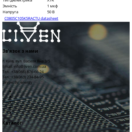
Тип діелектрика
X7R
Эмність
1 мкф
Напруга
50 В
C0805C105K5RACTU datasheet
Зв'язок з нами
г. Київ, вул. Василя Яна 3/5
Email: info@liven.com.ua
Тел.: +38(066) 676-66-24
Тел.: +38(063) 234-84-95
Skype: liv_energy
Каталог