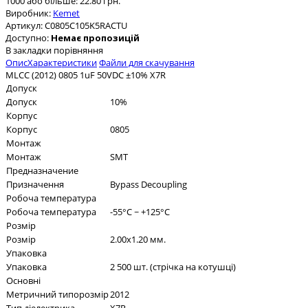
1000 або більше: 22.80 грн.
Виробник:
Kemet
Артикул:
C0805C105K5RACTU
Доступно:
Немає пропозицій
В закладки
порівняння
Опис
Характеристики
Файли для скачування
MLCC (2012) 0805 1uF 50VDC ±10% X7R
Допуск
Допуск
10%
Корпус
Корпус
0805
Монтаж
Монтаж
SMT
Предназначение
Призначення
Bypass Decoupling
Робоча температура
Робоча температура
-55°C ~ +125°C
Розмір
Розмір
2.00x1.20 мм.
Упаковка
Упаковка
2 500 шт. (стрічка на котушці)
Основні
Метричний типорозмір
2012