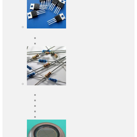
Активні компоненти
Дискретні напівпровідники
Інтегральні схеми
Пасивні компоненти
Конденсаторы
Резистори
Кварци і фільтри
Запобіжники
Індуктивності