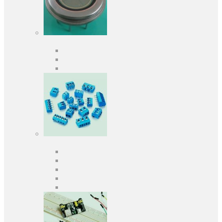
Оптоелектроніка
Оптопари, оптрони
Фотодіоди
Фототранзистори
Роз'єми
Клеммники
Панельки під мікросхеми
Роз'єми для передачі даних
З'єднувачі сигнальні
Штирові планки та гнізда