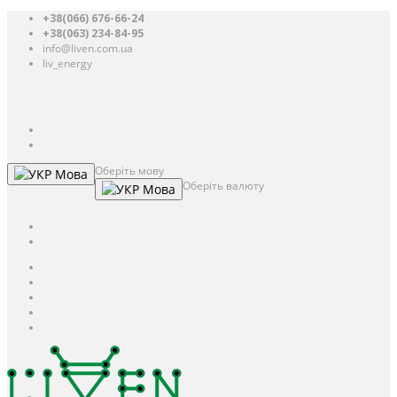
+38(066) 676-66-24
+38(063) 234-84-95
info@liven.com.ua
liv_energy
Авторизація
UAH
грн.
UAH
$
USD
Оберіть мову
Мова
Оберіть валюту
Мова
UAH
грн.
UAH
$
USD
Авторизація / Реєстрація
Особистий кабінет
Закладки (0)
Кошик
Оформлення замовлення