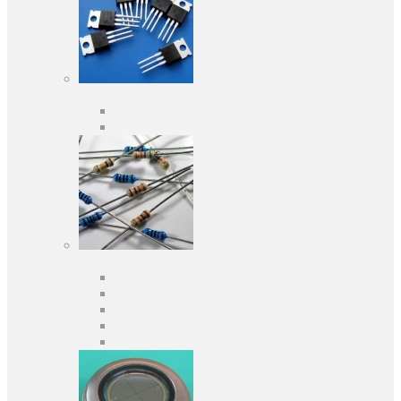
Активні компоненти
Дискретні напівпровідники
Інтегральні схеми
Пасивні компоненти
Конденсаторы
Резистори
Кварци і фільтри
Запобіжники
Індуктивності