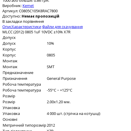
1000 або більше: 0.86 грн.
Виробник:
Kemet
Артикул:
C0805C105K8RAC7800
Доступно:
Немає пропозицій
В закладки
порівняння
Опис
Характеристики
Файли для скачування
MLCC (2012) 0805 1uF 10VDC ±10% X7R
Допуск
Допуск
10%
Корпус
Корпус
0805
Монтаж
Монтаж
SMT
Предназначение
Призначення
General Purpose
Робоча температура
Робоча температура
-55°C ~ +125°C
Розмір
Розмір
2.00x1.20 мм.
Упаковка
Упаковка
4 000 шт. (стрічка на котушці)
Основні
Метричний типорозмір
2012