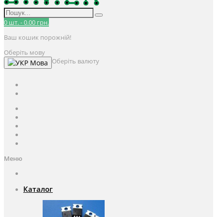
0
шт.
-
0.00 грн.
Ваш кошик порожній!
Оберіть мову
Оберіть валюту
Мова
UAH
грн.
UAH
$
USD
Авторизація / Реєстрація
Особистий кабінет
Закладки (0)
Кошик
Оформлення замовлення
Меню
Каталог