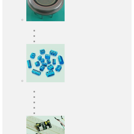
Оптоелектроніка
Оптопари, оптрони
Фотодіоди
Фототранзистори
Роз'єми
Клеммники
Панельки під мікросхеми
Роз'єми для передачі даних
З'єднувачі сигнальні
Штирові планки та гнізда