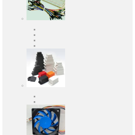
Засоби розробки
Оціночні та налагоджувальні плати
Програматори
Макетні плати
Дочірні плати
Корпуса
Кабельні вводи
Універсальні