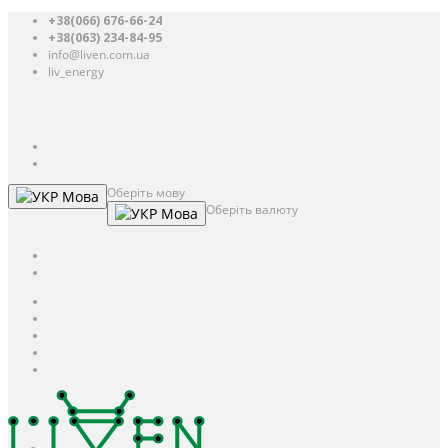
+38(066) 676-66-24
+38(063) 234-84-95
info@liven.com.ua
liv_energy
Авторизація
UAH
грн.
UAH
$
USD
Оберіть мову
Мова
Оберіть валюту
Мова
UAH
грн.
UAH
$
USD
Авторизація / Реєстрація
Особистий кабінет
Закладки (0)
Кошик
Оформлення замовлення