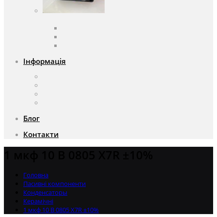
Вентилятори
Вентилятори змінного струму
Вентилятори постійного струму
Аксесуари для вентиляторів
Інформація
Про компанію
Доставка та оплата
Чому саме ми?
Акції
Блог
Контакти
1 мкф 10 В 0805 X7R ±10%
Головна
Пасивні компоненти
Конденсаторы
Керамічні
1 мкф 10 В 0805 X7R ±10%