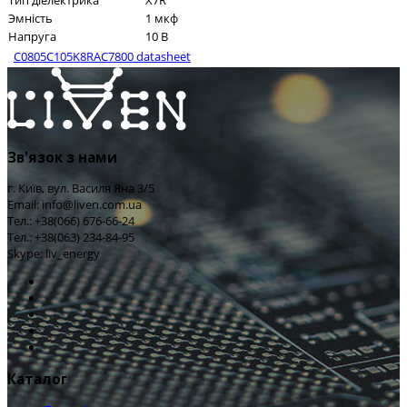
Тип діелектрика
X7R
Эмність
1 мкф
Напруга
10 В
C0805C105K8RAC7800 datasheet
Зв'язок з нами
г. Київ, вул. Василя Яна 3/5
Email: info@liven.com.ua
Тел.: +38(066) 676-66-24
Тел.: +38(063) 234-84-95
Skype: liv_energy
Каталог