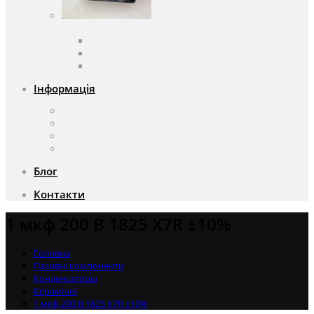
Вентилятори
Вентилятори змінного струму
Вентилятори постійного струму
Аксесуари для вентиляторів
Інформація
Про компанію
Доставка та оплата
Чому саме ми?
Акції
Блог
Контакти
1 мкф 200 В 1825 X7R ±10%
Головна
Пасивні компоненти
Конденсаторы
Керамічні
1 мкф 200 В 1825 X7R ±10%