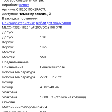
1000 або більше: 84.00 грн.
Виробник:
Kemet
Артикул:
C1825C105K2RACTU
Доступно:
Немає пропозицій
В закладки
порівняння
Опис
Характеристики
Файли для скачування
MLCC (4532) 1825 1uF 200VDC ±10% X7R
Допуск
Допуск
10%
Корпус
Корпус
1825
Монтаж
Монтаж
SMT
Предназначение
Призначення
General Purpose
Робоча температура
Робоча температура
-55°C ~ +125°C
Розмір
Розмір
4.50x6.40 мм.
Упаковка
Упаковка
1 000 шт. (стрічка на котушці)
Основні
Метричний типорозмір
4564