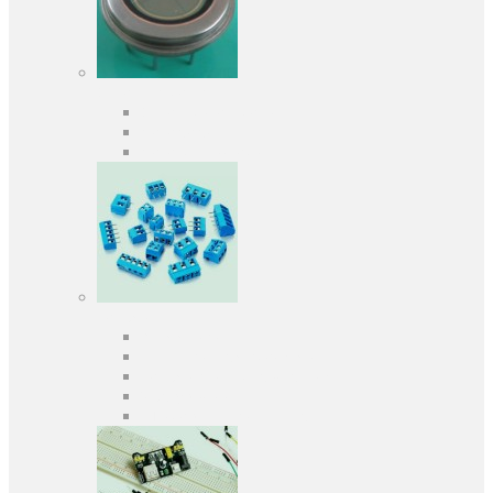
Оптоелектроніка
Оптопари, оптрони
Фотодіоди
Фототранзистори
Роз'єми
Клеммники
Панельки під мікросхеми
Роз'єми для передачі даних
З'єднувачі сигнальні
Штирові планки та гнізда