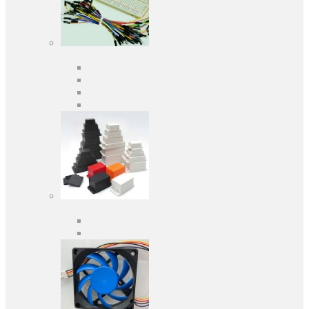
Засоби розробки
Оціночні та налагоджувальні плати
Програматори
Макетні плати
Дочірні плати
Корпуса
Кабельні вводи
Універсальні