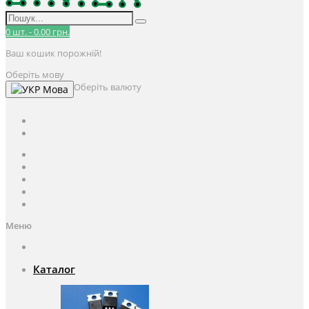
0
шт.
-
0.00 грн.
Ваш кошик порожній!
Оберіть мову
Оберіть валюту
Мова
UAH
грн.
UAH
$
USD
Авторизація / Реєстрація
Особистий кабінет
Закладки (0)
Кошик
Оформлення замовлення
Меню
Каталог