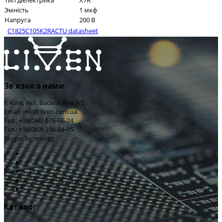
Тип діелектрика
X7R
Эмність
1 мкф
Напруга
200 В
C1825C105K2RACTU datasheet
Зв'язок з нами
г. Київ, вул. Василя Яна 3/5
Email: info@liven.com.ua
Тел.: +38(066) 676-66-24
Тел.: +38(063) 234-84-95
Skype: liv_energy
Каталог