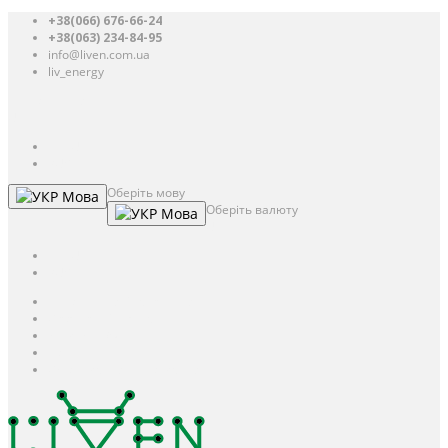
+38(066) 676-66-24
+38(063) 234-84-95
info@liven.com.ua
liv_energy
Авторизація
UAH
грн.
UAH
$
USD
Оберіть мову
Мова
Оберіть валюту
Мова
UAH
грн.
UAH
$
USD
Авторизація / Реєстрація
Особистий кабінет
Закладки (0)
Кошик
Оформлення замовлення