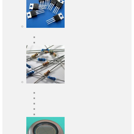
Активні компоненти
Дискретні напівпровідники
Інтегральні схеми
Пасивні компоненти
Конденсаторы
Резистори
Кварци і фільтри
Запобіжники
Індуктивності