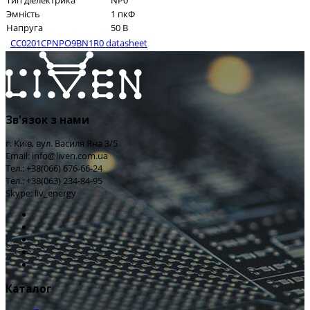
Тип діелектрика
NP0
Эмність
1 пкФ
Напруга
50 В
CC0201CPNPO9BN1R0 datasheet
Зв'язок з нами
г. Київ, вул. Василя Яна 3/5
Email: info@liven.com.ua
Тел.: +38(066) 676-66-24
Тел.: +38(063) 234-84-95
Skype: liv_energy
Каталог