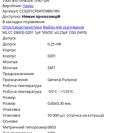
1000 або більше: 0.40 грн.
Виробник:
Yageo
Артикул:
CC0201CPNPO9BN1R0
Доступно:
Немає пропозицій
В закладки
порівняння
Опис
Характеристики
Файли для скачування
MLCC (0603) 0201 1pF 50VDC ±0.25pF C0G (NP0)
Допуск
Допуск
0.25 пФ
Корпус
Корпус
0201
Монтаж
Монтаж
SMT
Предназначение
Призначення
General Purpose
Робоча температура
Робоча температура
-55°C ~ +125°C
Розмір
Розмір
0.60x0.30 мм.
Упаковка
Упаковка
50 000 шт. (стрічка на котушці)
Основні
Метричний типорозмір
0603