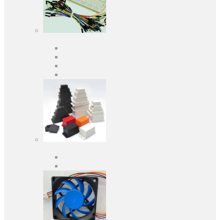
Засоби розробки
Оціночні та налагоджувальні плати
Програматори
Макетні плати
Дочірні плати
Корпуса
Кабельні вводи
Універсальні