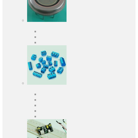
Оптоелектроніка
Оптопари, оптрони
Фотодіоди
Фототранзистори
Роз'єми
Клеммники
Панельки під мікросхеми
Роз'єми для передачі даних
З'єднувачі сигнальні
Штирові планки та гнізда