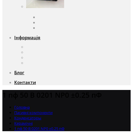
Вентилятори
Вентилятори змінного струму
Вентилятори постійного струму
Аксесуари для вентиляторів
Інформація
Про компанію
Доставка та оплата
Чому саме ми?
Акції
Блог
Контакти
1 пф 50 В 0201 NP0 ±0.25 пФ
Головна
Пасивні компоненти
Конденсаторы
Керамічні
1 пф 50 В 0201 NP0 ±0.25 пФ