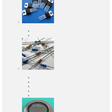
Активні компоненти
Дискретні напівпровідники
Інтегральні схеми
Пасивні компоненти
Конденсаторы
Резистори
Кварци і фільтри
Запобіжники
Індуктивності