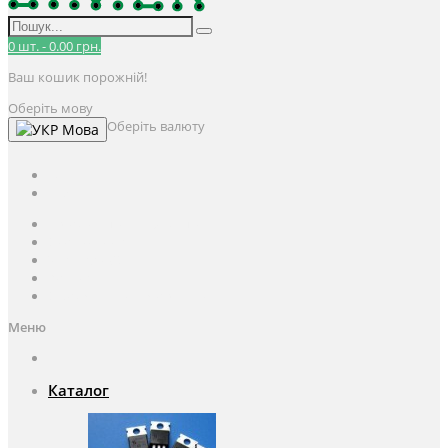
0
шт.
-
0.00 грн.
Ваш кошик порожній!
Оберіть мову
Оберіть валюту
Мова
UAH
грн.
UAH
$
USD
Авторизація / Реєстрація
Особистий кабінет
Закладки (0)
Кошик
Оформлення замовлення
Меню
Каталог