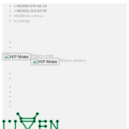
+38(066) 676-66-24
+38(063) 234-84-95
info@liven.com.ua
liv_energy
Авторизація
UAH
грн.
UAH
$
USD
Оберіть мову
Мова
Оберіть валюту
Мова
UAH
грн.
UAH
$
USD
Авторизація / Реєстрація
Особистий кабінет
Закладки (0)
Кошик
Оформлення замовлення