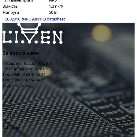
Тип діелектрика
NP0
Эмність
1.3 пкФ
Напруга
50 В
CC0201CRNPO9BN1R3 datasheet
Зв'язок з нами
г. Київ, вул. Василя Яна 3/5
Email: info@liven.com.ua
Тел.: +38(066) 676-66-24
Тел.: +38(063) 234-84-95
Skype: liv_energy
Каталог