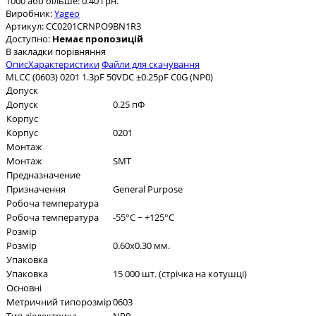
1000 або більше: 0.40 грн.
Виробник:
Yageo
Артикул:
CC0201CRNPO9BN1R3
Доступно:
Немає пропозицій
В закладки
порівняння
Опис
Характеристики
Файли для скачування
MLCC (0603) 0201 1.3pF 50VDC ±0.25pF C0G (NP0)
Допуск
Допуск
0.25 пФ
Корпус
Корпус
0201
Монтаж
Монтаж
SMT
Предназначение
Призначення
General Purpose
Робоча температура
Робоча температура
-55°C ~ +125°C
Розмір
Розмір
0.60x0.30 мм.
Упаковка
Упаковка
15 000 шт. (стрічка на котушці)
Основні
Метричний типорозмір
0603