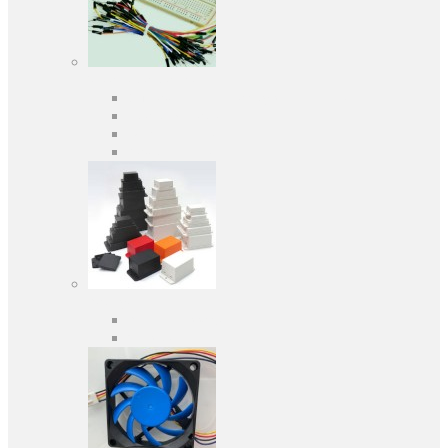
Засоби розробки
Оціночні та налагоджувальні плати
Програматори
Макетні плати
Дочірні плати
Корпуса
Кабельні вводи
Універсальні