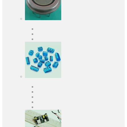
Оптоелектроніка
Оптопари, оптрони
Фотодіоди
Фототранзистори
Роз'єми
Клеммники
Панельки під мікросхеми
Роз'єми для передачі даних
З'єднувачі сигнальні
Штирові планки та гнізда