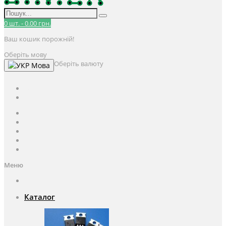
0
шт.
-
0.00 грн.
Ваш кошик порожній!
Оберіть мову
Оберіть валюту
Мова
UAH
грн.
UAH
$
USD
Авторизація / Реєстрація
Особистий кабінет
Закладки (0)
Кошик
Оформлення замовлення
Меню
Каталог