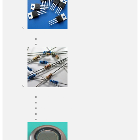
Активні компоненти
Дискретні напівпровідники
Інтегральні схеми
Пасивні компоненти
Конденсаторы
Резистори
Кварци і фільтри
Запобіжники
Індуктивності