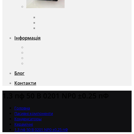
Вентилятори
Вентилятори змінного струму
Вентилятори постійного струму
Аксесуари для вентиляторів
Інформація
Про компанію
Доставка та оплата
Чому саме ми?
Акції
Блог
Контакти
1.3 пф 50 В 0201 NP0 ±0.25 пФ
Головна
Пасивні компоненти
Конденсаторы
Керамічні
1.3 пф 50 В 0201 NP0 ±0.25 пФ