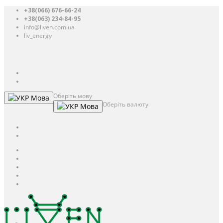
+38(066) 676-66-24
+38(063) 234-84-95
info@liven.com.ua
liv_energy
Авторизація
UAH
грн.
UAH
$
USD
Оберіть мову
Мова
Оберіть валюту
Мова
UAH
грн.
UAH
$
USD
Авторизація / Реєстрація
Особистий кабінет
Закладки (0)
Кошик
Оформлення замовлення