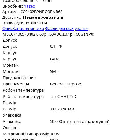
1000 або більше: 0.40 грн.
Виробник:
Yageo
Артикул:
CC0402BPNPO9BNR68
Доступно:
Немає пропозицій
В закладки
порівняння
Опис
Характеристики
Файли для скачування
MLCC (1005) 0402 0.68pF 50VDC ±0.1pF C0G (NP0)
Допуск
Допуск
0.1 пФ
Корпус
Корпус
0402
Монтаж
Монтаж
SMT
Предназначение
Призначення
General Purpose
Робоча температура
Робоча температура
-55°C ~ +125°C
Розмір
Розмір
1.00x0.50 мм.
Упаковка
Упаковка
50 000 шт. (стрічка на котушці)
Основні
Метричний типорозмір
1005