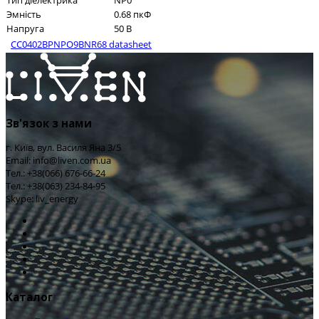
Тип діелектрика
NP0
Эмність
0.68 пкФ
Напруга
50 В
CC0402BPNPO9BNR68 datasheet
Зв'язок з нами
г. Київ, вул. Василя Яна 3/5
Email: info@liven.com.ua
Тел.: +38(066) 676-66-24
Тел.: +38(063) 234-84-95
Skype: liv_energy
Каталог