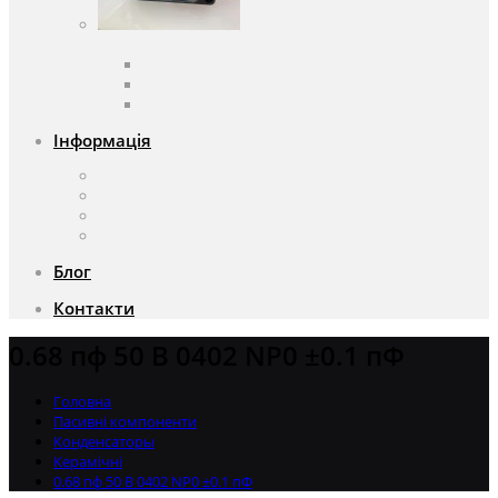
Вентилятори
Вентилятори змінного струму
Вентилятори постійного струму
Аксесуари для вентиляторів
Інформація
Про компанію
Доставка та оплата
Чому саме ми?
Акції
Блог
Контакти
0.68 пф 50 В 0402 NP0 ±0.1 пФ
Головна
Пасивні компоненти
Конденсаторы
Керамічні
0.68 пф 50 В 0402 NP0 ±0.1 пФ