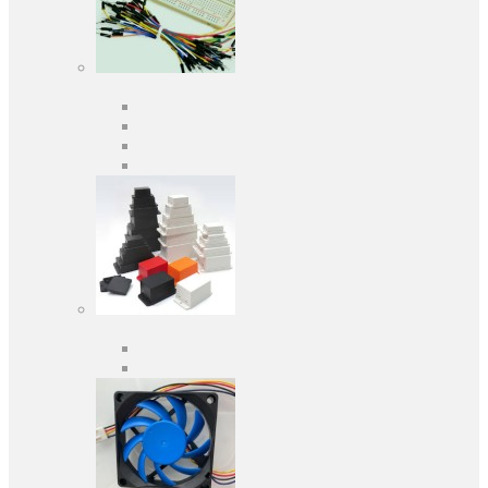
Засоби розробки
Оціночні та налагоджувальні плати
Програматори
Макетні плати
Дочірні плати
Корпуса
Кабельні вводи
Універсальні