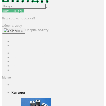
0
шт.
-
0.00 грн.
Ваш кошик порожній!
Оберіть мову
Оберіть валюту
Мова
UAH
грн.
UAH
$
USD
Авторизація / Реєстрація
Особистий кабінет
Закладки (0)
Кошик
Оформлення замовлення
Меню
Каталог