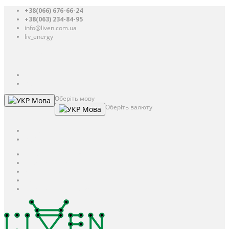
+38(066) 676-66-24
+38(063) 234-84-95
info@liven.com.ua
liv_energy
Авторизація
UAH
грн.
UAH
$
USD
Оберіть мову
Мова
Оберіть валюту
Мова
UAH
грн.
UAH
$
USD
Авторизація / Реєстрація
Особистий кабінет
Закладки (0)
Кошик
Оформлення замовлення