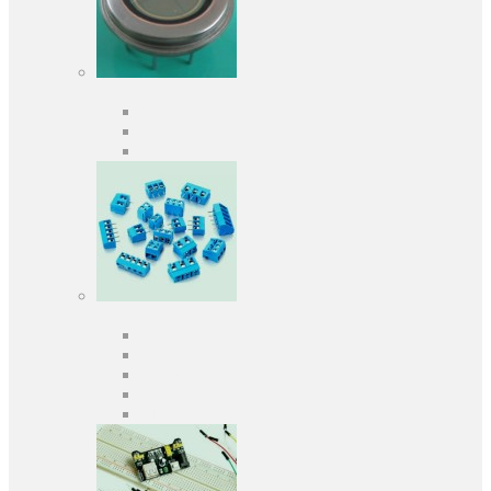
Оптоелектроніка
Оптопари, оптрони
Фотодіоди
Фототранзистори
Роз'єми
Клеммники
Панельки під мікросхеми
Роз'єми для передачі даних
З'єднувачі сигнальні
Штирові планки та гнізда