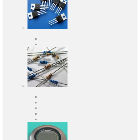
Активні компоненти
Дискретні напівпровідники
Інтегральні схеми
Пасивні компоненти
Конденсаторы
Резистори
Кварци і фільтри
Запобіжники
Індуктивності