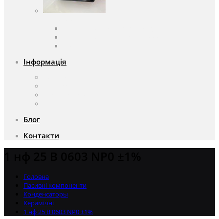
Вентилятори
Вентилятори змінного струму
Вентилятори постійного струму
Аксесуари для вентиляторів
Інформація
Про компанію
Доставка та оплата
Чому саме ми?
Акції
Блог
Контакти
1 нф 25 В 0603 NP0 ±1%
Головна
Пасивні компоненти
Конденсаторы
Керамічні
1 нф 25 В 0603 NP0 ±1%