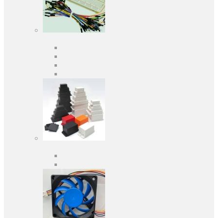
Засоби розробки
Оціночні та налагоджувальні плати
Програматори
Макетні плати
Дочірні плати
Корпуса
Кабельні вводи
Універсальні