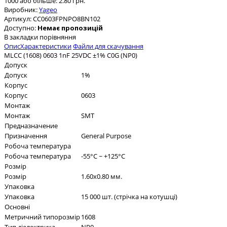
1000 або більше: 2.80 грн.
Виробник:
Yageo
Артикул:
CC0603FPNPO8BN102
Доступно:
Немає пропозицій
В закладки
порівняння
Опис
Характеристики
Файли для скачування
MLCC (1608) 0603 1nF 25VDC ±1% C0G (NP0)
Допуск
Допуск
1%
Корпус
Корпус
0603
Монтаж
Монтаж
SMT
Предназначение
Призначення
General Purpose
Робоча температура
Робоча температура
-55°C ~ +125°C
Розмір
Розмір
1.60x0.80 мм.
Упаковка
Упаковка
15 000 шт. (стрічка на котушці)
Основні
Метричний типорозмір
1608