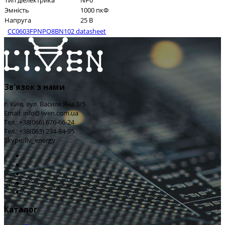
Тип діелектрика
NP0
Эмність
1000 пкФ
Напруга
25 В
CC0603FPNPO8BN102 datasheet
Зв'язок з нами
г. Київ, вул. Василя Яна 3/5
Email: info@liven.com.ua
Тел.: +38(066) 676-66-24
Тел.: +38(063) 234-84-95
Skype: liv_energy
Каталог