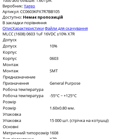
1000 або більше: 1.60 грн.
Виробник:
Yageo
Артикул:
CC0603KPX7R7BB105
Доступно:
Немає пропозицій
В закладки
порівняння
Опис
Характеристики
Файли для скачування
MLCC (1608) 0603 1uF 16VDC ±10% X7R
Допуск
Допуск
10%
Корпус
Корпус
0603
Монтаж
Монтаж
SMT
Предназначение
Призначення
General Purpose
Робоча температура
Робоча температура
-55°C ~ +125°C
Розмір
Розмір
1.60x0.80 мм.
Упаковка
Упаковка
15 000 шт. (стрічка на котушці)
Основні
Метричний типорозмір
1608