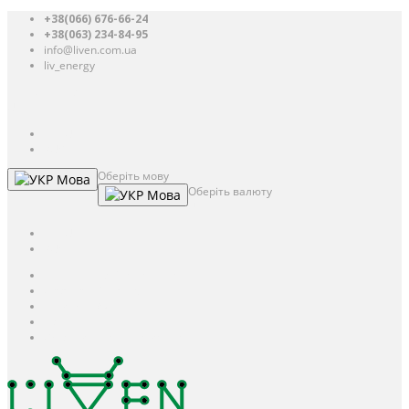
+38(066) 676-66-24
+38(063) 234-84-95
info@liven.com.ua
liv_energy
Авторизація
UAH
грн.
UAH
$
USD
Оберіть мову
Мова
Оберіть валюту
Мова
UAH
грн.
UAH
$
USD
Авторизація / Реєстрація
Особистий кабінет
Закладки (0)
Кошик
Оформлення замовлення