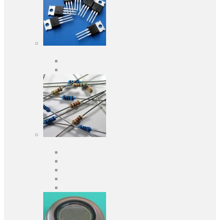
Активні компоненти
Дискретні напівпровідники
Інтегральні схеми
Пасивні компоненти
Конденсаторы
Резистори
Кварци і фільтри
Запобіжники
Індуктивності