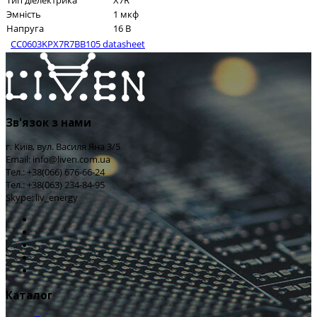
Тип діелектрика
X7R
Эмність
1 мкф
Напруга
16 В
CC0603KPX7R7BB105 datasheet
Зв'язок з нами
г. Київ, вул. Василя Яна 3/5
Email: info@liven.com.ua
Тел.: +38(066) 676-66-24
Тел.: +38(063) 234-84-95
Skype: liv_energy
Каталог