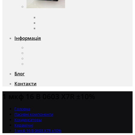
Вентилятори
Вентилятори змінного струму
Вентилятори постійного струму
Аксесуари для вентиляторів
Інформація
Про компанію
Доставка та оплата
Чому саме ми?
Акції
Блог
Контакти
1 мкф 16 В 0603 X7R ±10%
Головна
Пасивні компоненти
Конденсаторы
Керамічні
1 мкф 16 В 0603 X7R ±10%