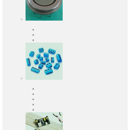
Оптоелектроніка
Оптопари, оптрони
Фотодіоди
Фототранзистори
Роз'єми
Клеммники
Панельки під мікросхеми
Роз'єми для передачі даних
З'єднувачі сигнальні
Штирові планки та гнізда