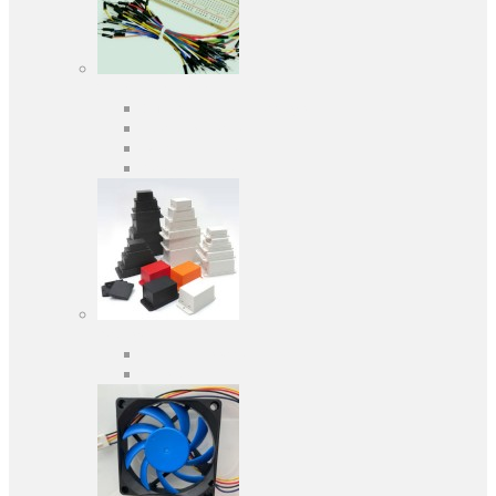
Засоби розробки
Оціночні та налагоджувальні плати
Програматори
Макетні плати
Дочірні плати
Корпуса
Кабельні вводи
Універсальні