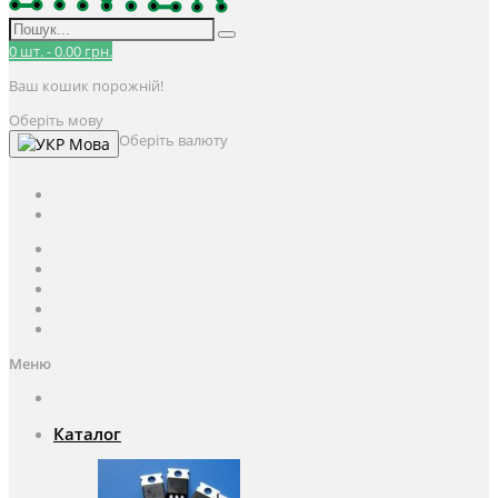
0
шт.
-
0.00 грн.
Ваш кошик порожній!
Оберіть мову
Оберіть валюту
Мова
UAH
грн.
UAH
$
USD
Авторизація / Реєстрація
Особистий кабінет
Закладки (0)
Кошик
Оформлення замовлення
Меню
Каталог