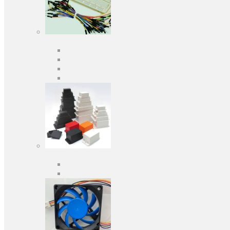
Засоби розробки
Оціночні та налагоджувальні плати
Програматори
Макетні плати
Дочірні плати
Корпуса
Кабельні вводи
Універсальні