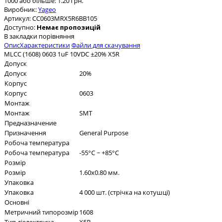
1000 або більше: 1.20 грн.
Виробник:
Yageo
Артикул:
CC0603MRX5R6BB105
Доступно:
Немає пропозицій
В закладки
порівняння
Опис
Характеристики
Файли для скачування
MLCC (1608) 0603 1uF 10VDC ±20% X5R
Допуск
Допуск
20%
Корпус
Корпус
0603
Монтаж
Монтаж
SMT
Предназначение
Призначення
General Purpose
Робоча температура
Робоча температура
-55°C ~ +85°C
Розмір
Розмір
1.60x0.80 мм.
Упаковка
Упаковка
4 000 шт. (стрічка на котушці)
Основні
Метричний типорозмір
1608