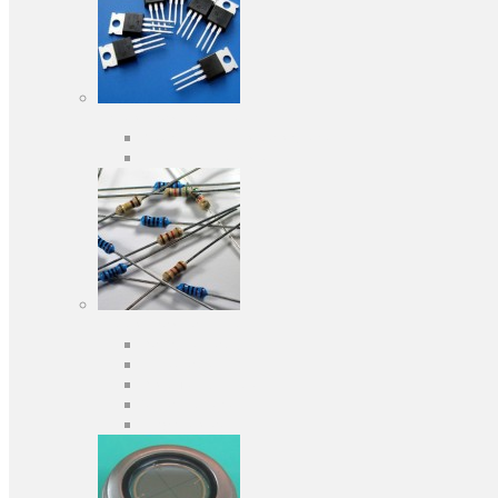
Активні компоненти
Дискретні напівпровідники
Інтегральні схеми
Пасивні компоненти
Конденсаторы
Резистори
Кварци і фільтри
Запобіжники
Індуктивності