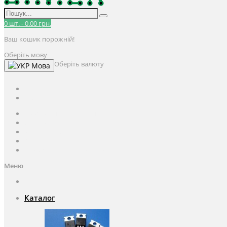
0
шт.
-
0.00 грн.
Ваш кошик порожній!
Оберіть мову
Оберіть валюту
Мова
UAH
грн.
UAH
$
USD
Авторизація / Реєстрація
Особистий кабінет
Закладки (0)
Кошик
Оформлення замовлення
Меню
Каталог