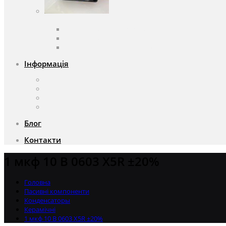
Вентилятори
Вентилятори змінного струму
Вентилятори постійного струму
Аксесуари для вентиляторів
Інформація
Про компанію
Доставка та оплата
Чому саме ми?
Акції
Блог
Контакти
1 мкф 10 В 0603 X5R ±20%
Головна
Пасивні компоненти
Конденсаторы
Керамічні
1 мкф 10 В 0603 X5R ±20%