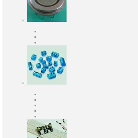
Оптоелектроніка
Оптопари, оптрони
Фотодіоди
Фототранзистори
Роз'єми
Клеммники
Панельки під мікросхеми
Роз'єми для передачі даних
З'єднувачі сигнальні
Штирові планки та гнізда