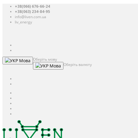
+38(066) 676-66-24
+38(063) 234-84-95
info@liven.com.ua
liv_energy
Авторизація
UAH
грн.
UAH
$
USD
Оберіть мову
Мова
Оберіть валюту
Мова
UAH
грн.
UAH
$
USD
Авторизація / Реєстрація
Особистий кабінет
Закладки (0)
Кошик
Оформлення замовлення