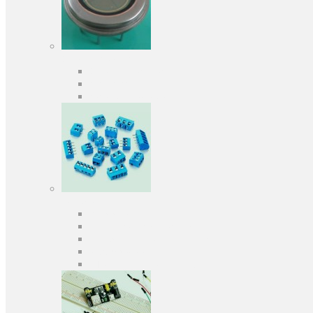
Оптоелектроніка
Оптопари, оптрони
Фотодіоди
Фототранзистори
Роз'єми
Клеммники
Панельки під мікросхеми
Роз'єми для передачі даних
З'єднувачі сигнальні
Штирові планки та гнізда