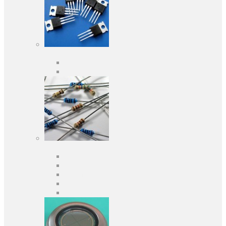
Активні компоненти
Дискретні напівпровідники
Інтегральні схеми
Пасивні компоненти
Конденсаторы
Резистори
Кварци і фільтри
Запобіжники
Індуктивності