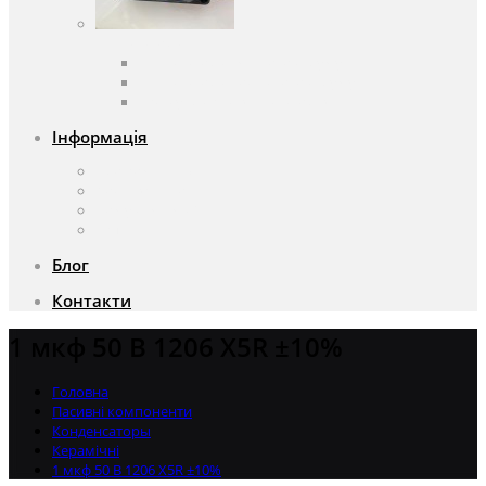
Вентилятори
Вентилятори змінного струму
Вентилятори постійного струму
Аксесуари для вентиляторів
Інформація
Про компанію
Доставка та оплата
Чому саме ми?
Акції
Блог
Контакти
1 мкф 50 В 1206 X5R ±10%
Головна
Пасивні компоненти
Конденсаторы
Керамічні
1 мкф 50 В 1206 X5R ±10%