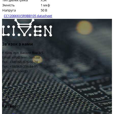
Тип діелектрика
X5R
Эмність
1 мкф
Напруга
50 В
CC1206KKX5R9BB105 datasheet
Зв'язок з нами
г. Київ, вул. Василя Яна 3/5
Email: info@liven.com.ua
Тел.: +38(066) 676-66-24
Тел.: +38(063) 234-84-95
Skype: liv_energy
Каталог