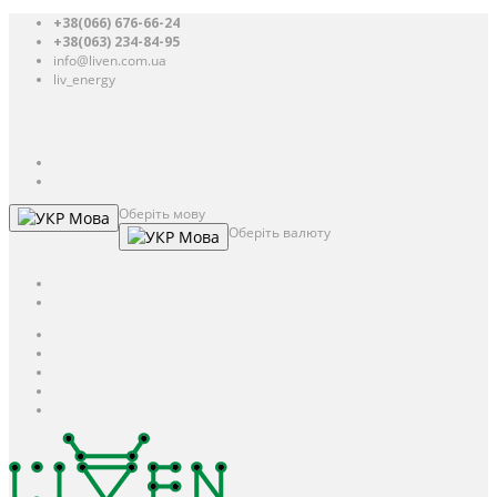
+38(066) 676-66-24
+38(063) 234-84-95
info@liven.com.ua
liv_energy
Авторизація
UAH
грн.
UAH
$
USD
Оберіть мову
Мова
Оберіть валюту
Мова
UAH
грн.
UAH
$
USD
Авторизація / Реєстрація
Особистий кабінет
Закладки (0)
Кошик
Оформлення замовлення