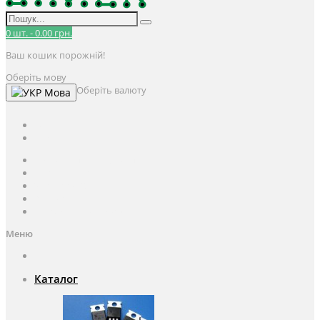
0
шт.
-
0.00 грн.
Ваш кошик порожній!
Оберіть мову
Оберіть валюту
Мова
UAH
грн.
UAH
$
USD
Авторизація / Реєстрація
Особистий кабінет
Закладки (0)
Кошик
Оформлення замовлення
Меню
Каталог