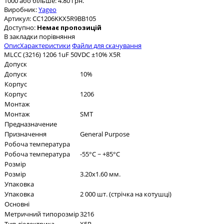
1000 або більше: 4.80 грн.
Виробник:
Yageo
Артикул:
CC1206KKX5R9BB105
Доступно:
Немає пропозицій
В закладки
порівняння
Опис
Характеристики
Файли для скачування
MLCC (3216) 1206 1uF 50VDC ±10% X5R
Допуск
Допуск
10%
Корпус
Корпус
1206
Монтаж
Монтаж
SMT
Предназначение
Призначення
General Purpose
Робоча температура
Робоча температура
-55°C ~ +85°C
Розмір
Розмір
3.20x1.60 мм.
Упаковка
Упаковка
2 000 шт. (стрічка на котушці)
Основні
Метричний типорозмір
3216