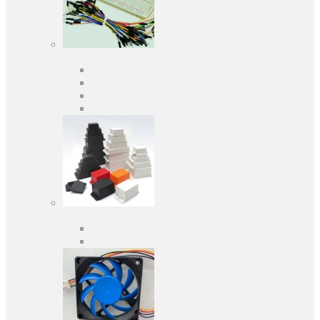
Засоби розробки
Оціночні та налагоджувальні плати
Програматори
Макетні плати
Дочірні плати
Корпуса
Кабельні вводи
Універсальні