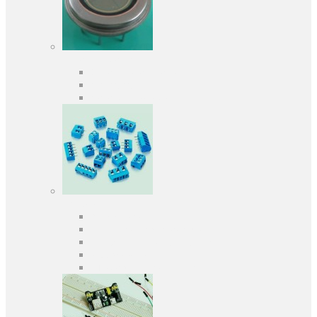
Оптоелектроніка
Оптопари, оптрони
Фотодіоди
Фототранзистори
Роз'єми
Клеммники
Панельки під мікросхеми
Роз'єми для передачі даних
З'єднувачі сигнальні
Штирові планки та гнізда