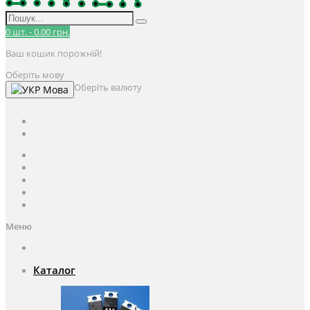
0
шт.
-
0.00 грн.
Ваш кошик порожній!
Оберіть мову
Оберіть валюту
Мова
UAH
грн.
UAH
$
USD
Авторизація / Реєстрація
Особистий кабінет
Закладки (0)
Кошик
Оформлення замовлення
Меню
Каталог