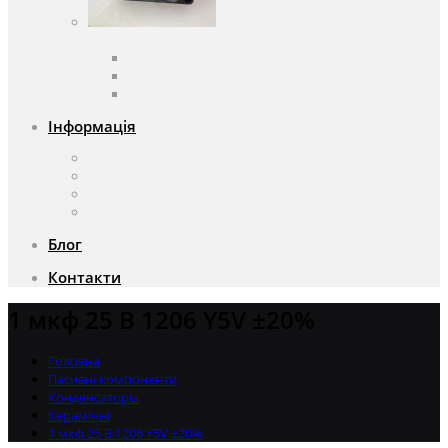
Вентилятори
Вентилятори змінного струму
Вентилятори постійного струму
Аксесуари для вентиляторів
Інформація
Про компанію
Доставка та оплата
Чому саме ми?
Акції
Блог
Контакти
1 мкф 25 В 1206 Y5V ±20%
Головна
Пасивні компоненти
Конденсаторы
Керамічні
1 мкф 25 В 1206 Y5V ±20%