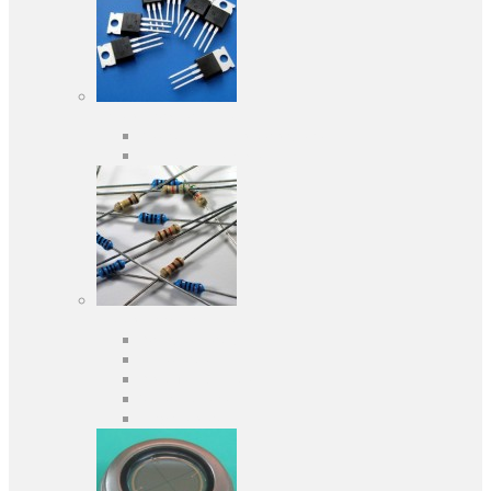
Активні компоненти
Дискретні напівпровідники
Інтегральні схеми
Пасивні компоненти
Конденсаторы
Резистори
Кварци і фільтри
Запобіжники
Індуктивності