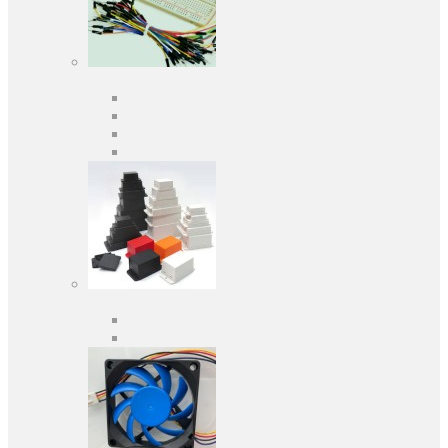
Засоби розробки
Оціночні та налагоджувальні плати
Програматори
Макетні плати
Дочірні плати
Корпуса
Кабельні вводи
Універсальні