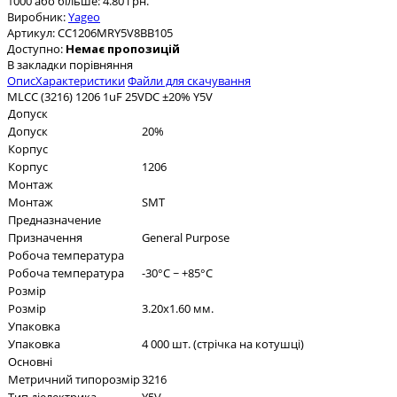
1000 або більше: 4.80 грн.
Виробник:
Yageo
Артикул:
CC1206MRY5V8BB105
Доступно:
Немає пропозицій
В закладки
порівняння
Опис
Характеристики
Файли для скачування
MLCC (3216) 1206 1uF 25VDC ±20% Y5V
Допуск
Допуск
20%
Корпус
Корпус
1206
Монтаж
Монтаж
SMT
Предназначение
Призначення
General Purpose
Робоча температура
Робоча температура
-30°C ~ +85°C
Розмір
Розмір
3.20x1.60 мм.
Упаковка
Упаковка
4 000 шт. (стрічка на котушці)
Основні
Метричний типорозмір
3216