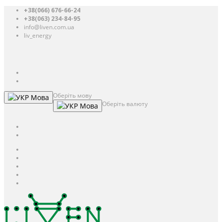
+38(066) 676-66-24
+38(063) 234-84-95
info@liven.com.ua
liv_energy
Авторизація
UAH
грн.
UAH
$
USD
Оберіть мову
Мова
Оберіть валюту
Мова
UAH
грн.
UAH
$
USD
Авторизація / Реєстрація
Особистий кабінет
Закладки (0)
Кошик
Оформлення замовлення