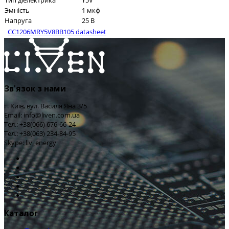
Тип діелектрика
Y5V
Эмність
1 мкф
Напруга
25 В
CC1206MRY5V8BB105 datasheet
Зв'язок з нами
г. Київ, вул. Василя Яна 3/5
Email: info@liven.com.ua
Тел.: +38(066) 676-66-24
Тел.: +38(063) 234-84-95
Skype: liv_energy
Каталог