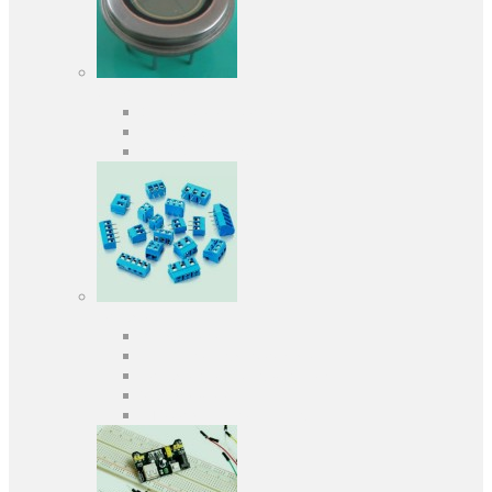
Оптоелектроніка
Оптопари, оптрони
Фотодіоди
Фототранзистори
Роз'єми
Клеммники
Панельки під мікросхеми
Роз'єми для передачі даних
З'єднувачі сигнальні
Штирові планки та гнізда