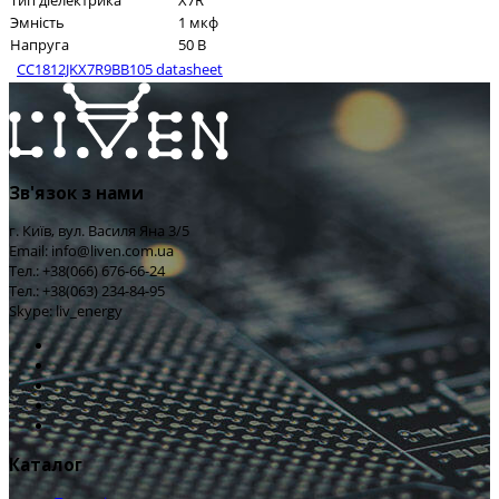
Тип діелектрика
X7R
Эмність
1 мкф
Напруга
50 В
CC1812JKX7R9BB105 datasheet
Зв'язок з нами
г. Київ, вул. Василя Яна 3/5
Email: info@liven.com.ua
Тел.: +38(066) 676-66-24
Тел.: +38(063) 234-84-95
Skype: liv_energy
Каталог