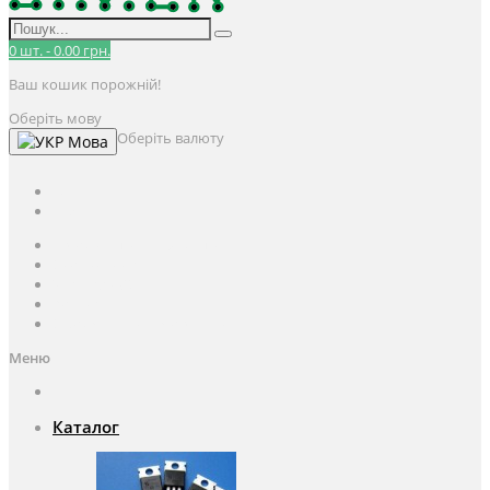
0
шт.
-
0.00 грн.
Ваш кошик порожній!
Оберіть мову
Оберіть валюту
Мова
UAH
грн.
UAH
$
USD
Авторизація / Реєстрація
Особистий кабінет
Закладки (0)
Кошик
Оформлення замовлення
Меню
Каталог