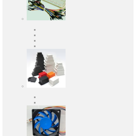
Засоби розробки
Оціночні та налагоджувальні плати
Програматори
Макетні плати
Дочірні плати
Корпуса
Кабельні вводи
Універсальні