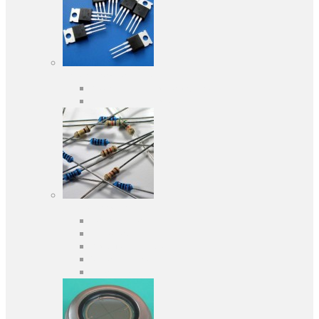
Активні компоненти
Дискретні напівпровідники
Інтегральні схеми
Пасивні компоненти
Конденсаторы
Резистори
Кварци і фільтри
Запобіжники
Індуктивності