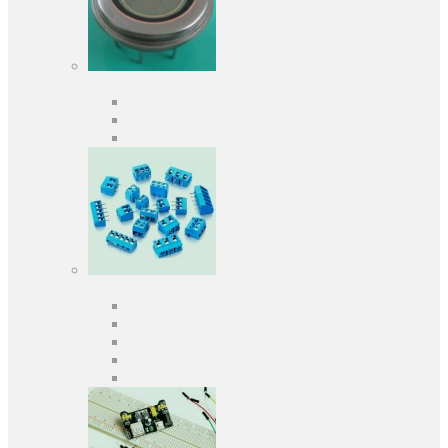
Оптоелектроніка
Оптопари, оптрони
Фотодіоди
Фототранзистори
Роз'єми
Клеммники
Панельки під мікросхеми
Роз'єми для передачі даних
З'єднувачі сигнальні
Штирові планки та гнізда