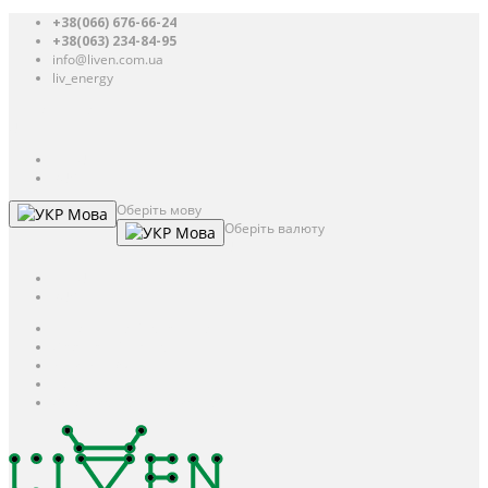
+38(066) 676-66-24
+38(063) 234-84-95
info@liven.com.ua
liv_energy
Авторизація
UAH
грн.
UAH
$
USD
Оберіть мову
Мова
Оберіть валюту
Мова
UAH
грн.
UAH
$
USD
Авторизація / Реєстрація
Особистий кабінет
Закладки (0)
Кошик
Оформлення замовлення