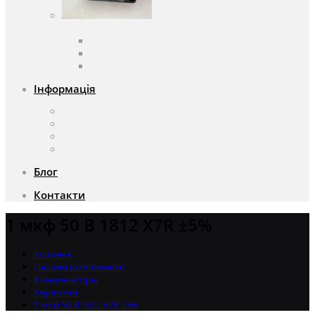
Вентилятори
Вентилятори змінного струму
Вентилятори постійного струму
Аксесуари для вентиляторів
Інформація
Про компанію
Доставка та оплата
Чому саме ми?
Акції
Блог
Контакти
1 мкф 50 В 1812 X7R ±5%
Головна
Пасивні компоненти
Конденсаторы
Керамічні
1 мкф 50 В 1812 X7R ±5%