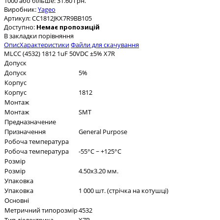
1000 або більше: 31.60 грн.
Виробник:
Yageo
Артикул:
CC1812JKX7R9BB105
Доступно:
Немає пропозицій
В закладки
порівняння
Опис
Характеристики
Файли для скачування
MLCC (4532) 1812 1uF 50VDC ±5% X7R
Допуск
Допуск
5%
Корпус
Корпус
1812
Монтаж
Монтаж
SMT
Предназначение
Призначення
General Purpose
Робоча температура
Робоча температура
-55°C ~ +125°C
Розмір
Розмір
4.50x3.20 мм.
Упаковка
Упаковка
1 000 шт. (стрічка на котушці)
Основні
Метричний типорозмір
4532