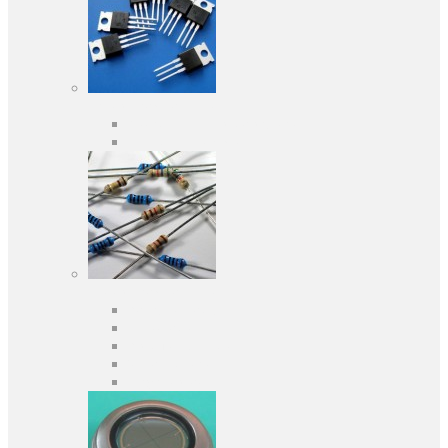
Активні компоненти
Дискретні напівпровідники
Інтегральні схеми
Пасивні компоненти
Конденсаторы
Резистори
Кварци і фільтри
Запобіжники
Індуктивності