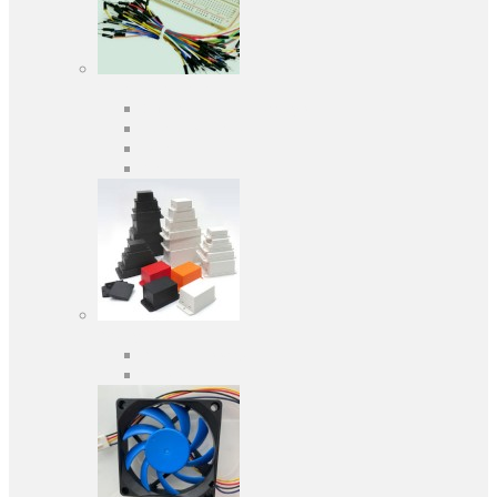
Засоби розробки
Оціночні та налагоджувальні плати
Програматори
Макетні плати
Дочірні плати
Корпуса
Кабельні вводи
Універсальні