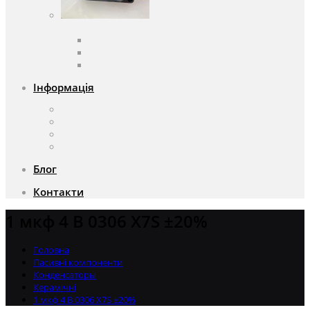
Вентилятори
Вентилятори змінного струму
Вентилятори постійного струму
Аксесуари для вентиляторів
Інформація
Про компанію
Доставка та оплата
Чому саме ми?
Акції
Блог
Контакти
1 мкф 4 В 0306 X7S ±20%
Головна
Пасивні компоненти
Конденсаторы
Керамічні
1 мкф 4 В 0306 X7S ±20%