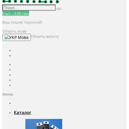
0
шт.
-
0.00 грн.
Ваш кошик порожній!
Оберіть мову
Оберіть валюту
Мова
UAH
грн.
UAH
$
USD
Авторизація / Реєстрація
Особистий кабінет
Закладки (0)
Кошик
Оформлення замовлення
Меню
Каталог