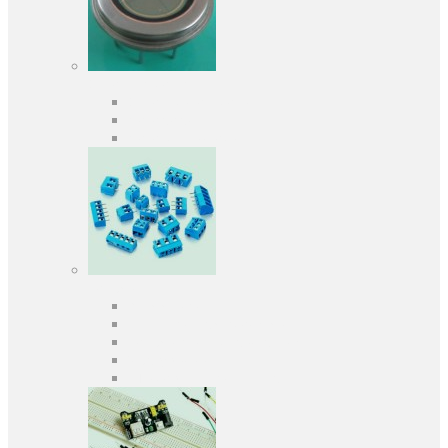
Оптоелектроніка
Оптопари, оптрони
Фотодіоди
Фототранзистори
Роз'єми
Клеммники
Панельки під мікросхеми
Роз'єми для передачі даних
З'єднувачі сигнальні
Штирові планки та гнізда