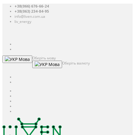
+38(066) 676-66-24
+38(063) 234-84-95
info@liven.com.ua
liv_energy
Авторизація
UAH
грн.
UAH
$
USD
Оберіть мову
Мова
Оберіть валюту
Мова
UAH
грн.
UAH
$
USD
Авторизація / Реєстрація
Особистий кабінет
Закладки (0)
Кошик
Оформлення замовлення