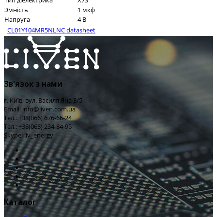
Тип діелектрика
X7S
Эмність
1 мкф
Напруга
4 В
CL01Y104MR5NLNC datasheet
Зв'язок з нами
г. Київ, вул. Василя Яна 3/5
Email: info@liven.com.ua
Тел.: +38(066) 676-66-24
Тел.: +38(063) 234-84-95
Skype: liv_energy
Каталог