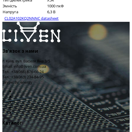
Тип діелектрика
X5R
Эмність
1000 пкФ
Напруга
6,3 В
CL02A102KQ2NNNC datasheet
Зв'язок з нами
г. Київ, вул. Василя Яна 3/5
Email: info@liven.com.ua
Тел.: +38(066) 676-66-24
Тел.: +38(063) 234-84-95
Skype: liv_energy
Каталог