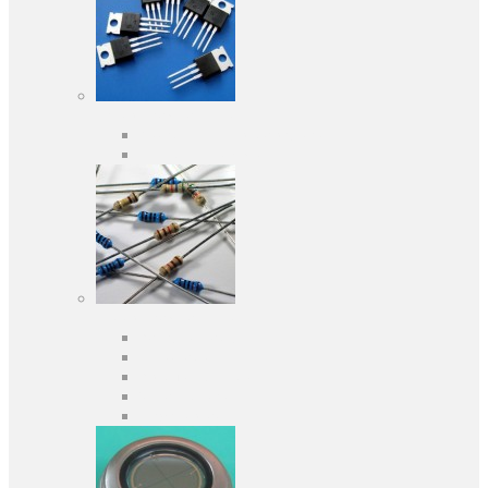
Активні компоненти
Дискретні напівпровідники
Інтегральні схеми
Пасивні компоненти
Конденсаторы
Резистори
Кварци і фільтри
Запобіжники
Індуктивності