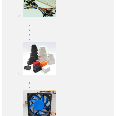
Засоби розробки
Оціночні та налагоджувальні плати
Програматори
Макетні плати
Дочірні плати
Корпуса
Кабельні вводи
Універсальні