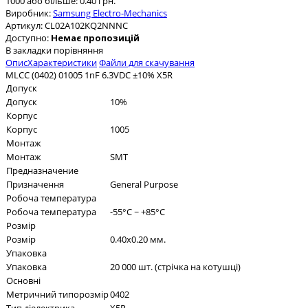
1000 або більше: 0.40 грн.
Виробник:
Samsung Electro-Mechanics
Артикул:
CL02A102KQ2NNNC
Доступно:
Немає пропозицій
В закладки
порівняння
Опис
Характеристики
Файли для скачування
MLCC (0402) 01005 1nF 6.3VDC ±10% X5R
Допуск
Допуск
10%
Корпус
Корпус
1005
Монтаж
Монтаж
SMT
Предназначение
Призначення
General Purpose
Робоча температура
Робоча температура
-55°C ~ +85°C
Розмір
Розмір
0.40x0.20 мм.
Упаковка
Упаковка
20 000 шт. (стрічка на котушці)
Основні
Метричний типорозмір
0402