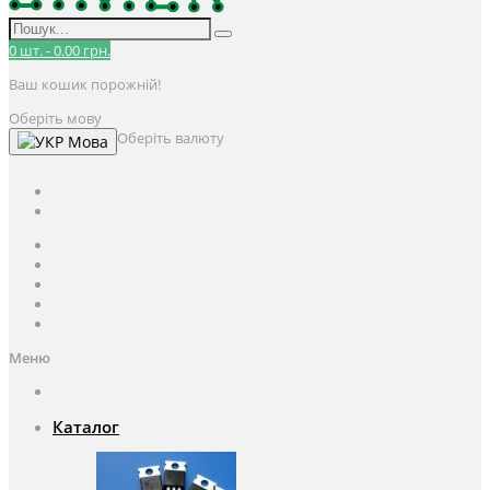
0
шт.
-
0.00 грн.
Ваш кошик порожній!
Оберіть мову
Оберіть валюту
Мова
UAH
грн.
UAH
$
USD
Авторизація / Реєстрація
Особистий кабінет
Закладки (0)
Кошик
Оформлення замовлення
Меню
Каталог