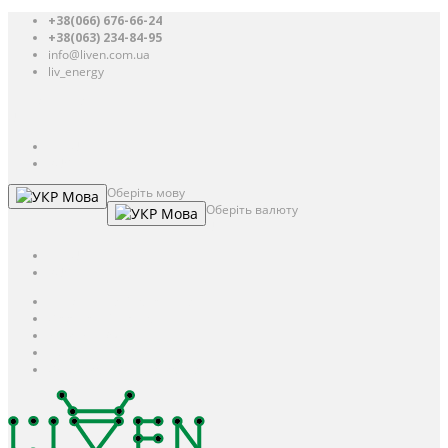
+38(066) 676-66-24
+38(063) 234-84-95
info@liven.com.ua
liv_energy
Авторизація
UAH
грн.
UAH
$
USD
Оберіть мову
Мова
Оберіть валюту
Мова
UAH
грн.
UAH
$
USD
Авторизація / Реєстрація
Особистий кабінет
Закладки (0)
Кошик
Оформлення замовлення