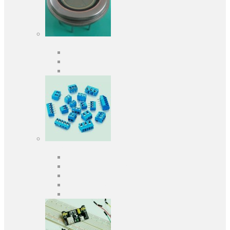
Оптоелектроніка
Оптопари, оптрони
Фотодіоди
Фототранзистори
Роз'єми
Клеммники
Панельки під мікросхеми
Роз'єми для передачі даних
З'єднувачі сигнальні
Штирові планки та гнізда