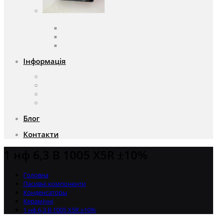
Вентилятори
Вентилятори змінного струму
Вентилятори постійного струму
Аксесуари для вентиляторів
Інформація
Про компанію
Доставка та оплата
Чому саме ми?
Акції
Блог
Контакти
1 нф 6,3 В 1005 X5R ±10%
Головна
Пасивні компоненти
Конденсаторы
Керамічні
1 нф 6,3 В 1005 X5R ±10%