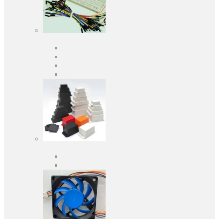
Засоби розробки
Оціночні та налагоджувальні плати
Програматори
Макетні плати
Дочірні плати
Корпуса
Кабельні вводи
Універсальні