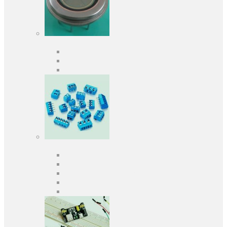
Оптоелектроніка
Оптопари, оптрони
Фотодіоди
Фототранзистори
Роз'єми
Клеммники
Панельки під мікросхеми
Роз'єми для передачі даних
З'єднувачі сигнальні
Штирові планки та гнізда