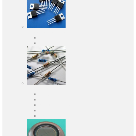
Активні компоненти
Дискретні напівпровідники
Інтегральні схеми
Пасивні компоненти
Конденсаторы
Резистори
Кварци і фільтри
Запобіжники
Індуктивності