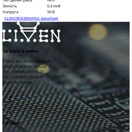
Тип діелектрика
NP0
Эмність
0.3 пкФ
Напруга
50 В
CL05C0R3CB5NNNC datasheet
Зв'язок з нами
г. Київ, вул. Василя Яна 3/5
Email: info@liven.com.ua
Тел.: +38(066) 676-66-24
Тел.: +38(063) 234-84-95
Skype: liv_energy
Каталог