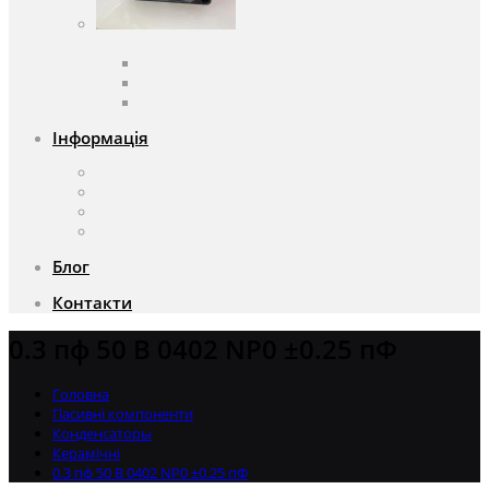
Вентилятори
Вентилятори змінного струму
Вентилятори постійного струму
Аксесуари для вентиляторів
Інформація
Про компанію
Доставка та оплата
Чому саме ми?
Акції
Блог
Контакти
0.3 пф 50 В 0402 NP0 ±0.25 пФ
Головна
Пасивні компоненти
Конденсаторы
Керамічні
0.3 пф 50 В 0402 NP0 ±0.25 пФ