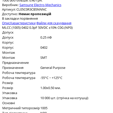
1000 або більше: 0.40 грн.
Виробник:
Samsung Electro-Mechanics
Артикул:
CL05C0R3CB5NNNC
Доступно:
Немає пропозицій
В закладки
порівняння
Опис
Характеристики
Файли для скачування
MLCC (1005) 0402 0.3pF 50VDC ±10% C0G (NP0)
Допуск
Допуск
0.25 пФ
Корпус
Корпус
0402
Монтаж
Монтаж
SMT
Предназначение
Призначення
General Purpose
Робоча температура
Робоча температура
-55°C ~ +125°C
Розмір
Розмір
1.00x0.50 мм.
Упаковка
Упаковка
10 000 шт. (стрічка на котушці)
Основні
Метричний типорозмір
1005