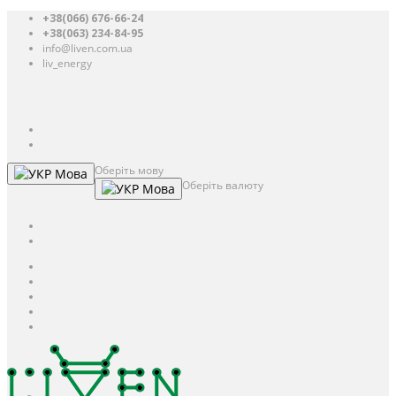
+38(066) 676-66-24
+38(063) 234-84-95
info@liven.com.ua
liv_energy
Авторизація
UAH
грн.
UAH
$
USD
Оберіть мову
Мова
Оберіть валюту
Мова
UAH
грн.
UAH
$
USD
Авторизація / Реєстрація
Особистий кабінет
Закладки (0)
Кошик
Оформлення замовлення