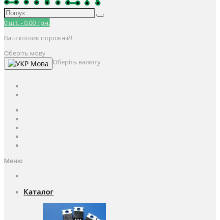
0
шт.
-
0.00 грн.
Ваш кошик порожній!
Оберіть мову
Оберіть валюту
Мова
UAH
грн.
UAH
$
USD
Авторизація / Реєстрація
Особистий кабінет
Закладки (0)
Кошик
Оформлення замовлення
Меню
Каталог