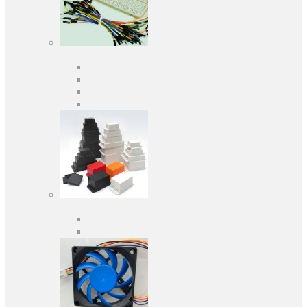
Засоби розробки
Оціночні та налагоджувальні плати
Програматори
Макетні плати
Дочірні плати
Корпуса
Кабельні вводи
Універсальні