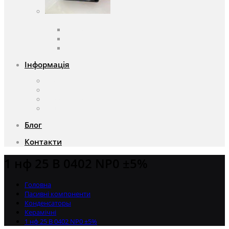
Вентилятори
Вентилятори змінного струму
Вентилятори постійного струму
Аксесуари для вентиляторів
Інформація
Про компанію
Доставка та оплата
Чому саме ми?
Акції
Блог
Контакти
1 нф 25 В 0402 NP0 ±5%
Головна
Пасивні компоненти
Конденсаторы
Керамічні
1 нф 25 В 0402 NP0 ±5%