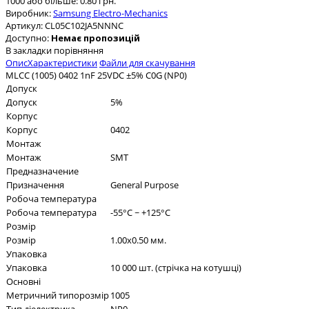
1000 або більше: 0.80 грн.
Виробник:
Samsung Electro-Mechanics
Артикул:
CL05C102JA5NNNC
Доступно:
Немає пропозицій
В закладки
порівняння
Опис
Характеристики
Файли для скачування
MLCC (1005) 0402 1nF 25VDC ±5% C0G (NP0)
Допуск
Допуск
5%
Корпус
Корпус
0402
Монтаж
Монтаж
SMT
Предназначение
Призначення
General Purpose
Робоча температура
Робоча температура
-55°C ~ +125°C
Розмір
Розмір
1.00x0.50 мм.
Упаковка
Упаковка
10 000 шт. (стрічка на котушці)
Основні
Метричний типорозмір
1005