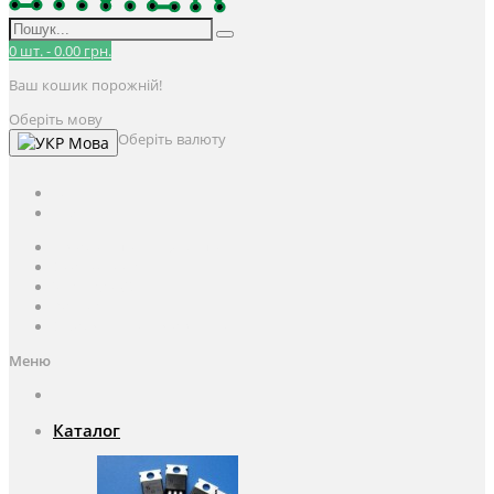
0
шт.
-
0.00 грн.
Ваш кошик порожній!
Оберіть мову
Оберіть валюту
Мова
UAH
грн.
UAH
$
USD
Авторизація / Реєстрація
Особистий кабінет
Закладки (0)
Кошик
Оформлення замовлення
Меню
Каталог