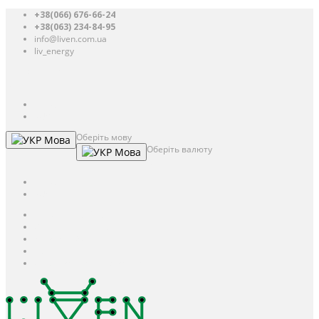
+38(066) 676-66-24
+38(063) 234-84-95
info@liven.com.ua
liv_energy
Авторизація
UAH
грн.
UAH
$
USD
Оберіть мову
Мова
Оберіть валюту
Мова
UAH
грн.
UAH
$
USD
Авторизація / Реєстрація
Особистий кабінет
Закладки (0)
Кошик
Оформлення замовлення