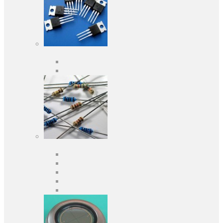
Активні компоненти
Дискретні напівпровідники
Інтегральні схеми
Пасивні компоненти
Конденсаторы
Резистори
Кварци і фільтри
Запобіжники
Індуктивності