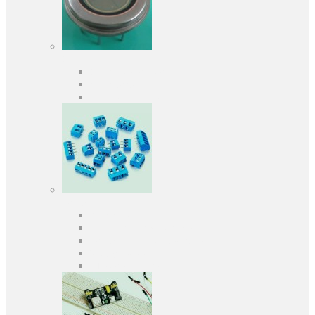
Оптоелектроніка
Оптопари, оптрони
Фотодіоди
Фототранзистори
Роз'єми
Клеммники
Панельки під мікросхеми
Роз'єми для передачі даних
З'єднувачі сигнальні
Штирові планки та гнізда