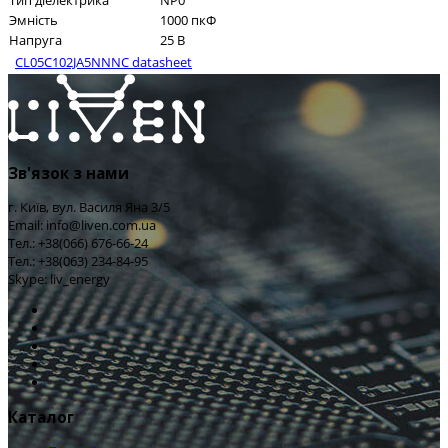
Тип діелектрика
NP0
Эмність
1000 пкФ
Напруга
25 В
CL05C102JA5NNNC datasheet
Зв'язок з нами
г. Київ, вул. Василя Яна 3/5
Email: info@liven.com.ua
Тел.: +38(066) 676-66-24
Тел.: +38(063) 234-84-95
Skype: liv_energy
Каталог