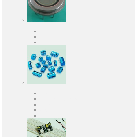
Оптоелектроніка
Оптопари, оптрони
Фотодіоди
Фототранзистори
Роз'єми
Клеммники
Панельки під мікросхеми
Роз'єми для передачі даних
З'єднувачі сигнальні
Штирові планки та гнізда