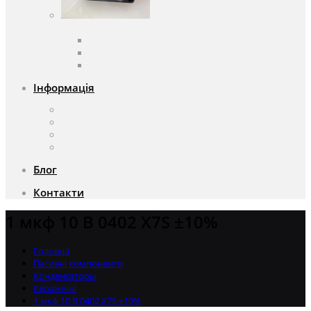
Вентилятори
Вентилятори змінного струму
Вентилятори постійного струму
Аксесуари для вентиляторів
Інформація
Про компанію
Доставка та оплата
Чому саме ми?
Акції
Блог
Контакти
1 мкф 10 В 0402 X7S ±10%
Головна
Пасивні компоненти
Конденсаторы
Керамічні
1 мкф 10 В 0402 X7S ±10%