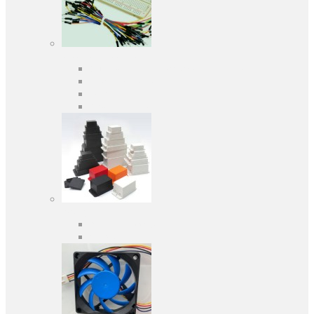
Засоби розробки
Оціночні та налагоджувальні плати
Програматори
Макетні плати
Дочірні плати
Корпуса
Кабельні вводи
Універсальні