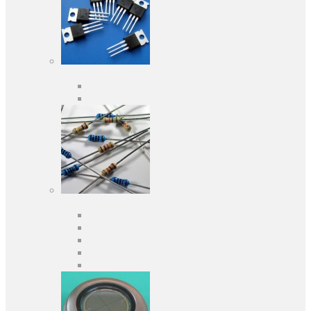
Активні компоненти
Дискретні напівпровідники
Інтегральні схеми
Пасивні компоненти
Конденсаторы
Резистори
Кварци і фільтри
Запобіжники
Індуктивності