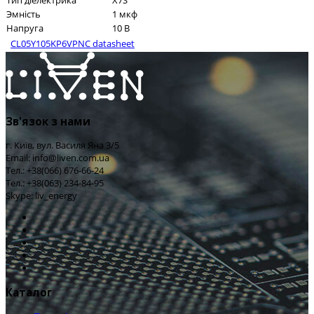
Тип діелектрика
X7S
Эмність
1 мкф
Напруга
10 В
CL05Y105KP6VPNC datasheet
Зв'язок з нами
г. Київ, вул. Василя Яна 3/5
Email: info@liven.com.ua
Тел.: +38(066) 676-66-24
Тел.: +38(063) 234-84-95
Skype: liv_energy
Каталог