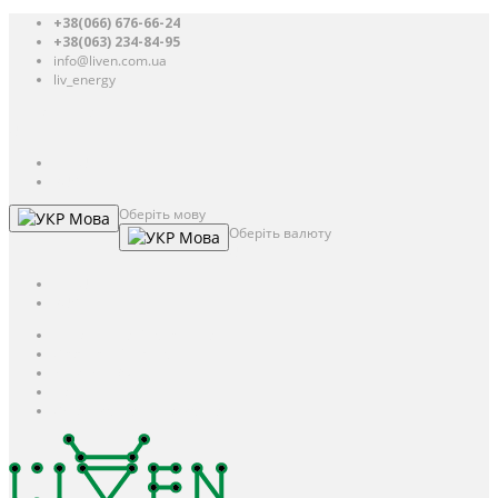
+38(066) 676-66-24
+38(063) 234-84-95
info@liven.com.ua
liv_energy
Авторизація
UAH
грн.
UAH
$
USD
Оберіть мову
Мова
Оберіть валюту
Мова
UAH
грн.
UAH
$
USD
Авторизація / Реєстрація
Особистий кабінет
Закладки (0)
Кошик
Оформлення замовлення