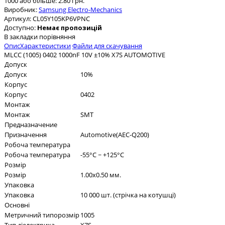
1000 або більше: 2.80 грн.
Виробник:
Samsung Electro-Mechanics
Артикул:
CL05Y105KP6VPNC
Доступно:
Немає пропозицій
В закладки
порівняння
Опис
Характеристики
Файли для скачування
MLCC (1005) 0402 1000nF 10V ±10% X7S AUTOMOTIVE
Допуск
Допуск
10%
Корпус
Корпус
0402
Монтаж
Монтаж
SMT
Предназначение
Призначення
Automotive(AEC-Q200)
Робоча температура
Робоча температура
-55°C ~ +125°C
Розмір
Розмір
1.00x0.50 мм.
Упаковка
Упаковка
10 000 шт. (стрічка на котушці)
Основні
Метричний типорозмір
1005