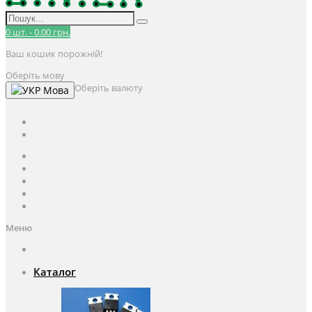
0
шт.
-
0.00 грн.
Ваш кошик порожній!
Оберіть мову
Оберіть валюту
Мова
UAH
грн.
UAH
$
USD
Авторизація / Реєстрація
Особистий кабінет
Закладки (0)
Кошик
Оформлення замовлення
Меню
Каталог