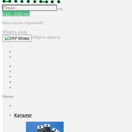
0
шт.
-
0.00 грн.
Ваш кошик порожній!
Оберіть мову
Оберіть валюту
Мова
UAH
грн.
UAH
$
USD
Авторизація / Реєстрація
Особистий кабінет
Закладки (0)
Кошик
Оформлення замовлення
Меню
Каталог