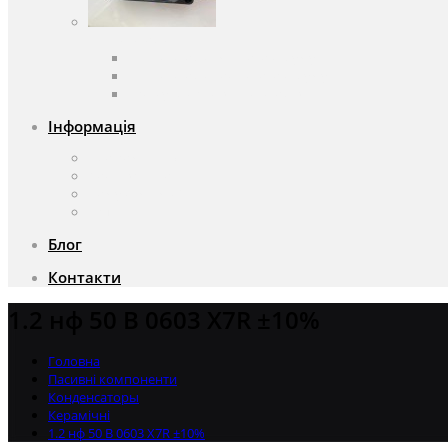
Вентилятори
Вентилятори змінного струму
Вентилятори постійного струму
Аксесуари для вентиляторів
Інформація
Про компанію
Доставка та оплата
Чому саме ми?
Акції
Блог
Контакти
1.2 нф 50 В 0603 X7R ±10%
Головна
Пасивні компоненти
Конденсаторы
Керамічні
1.2 нф 50 В 0603 X7R ±10%