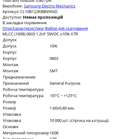
1000 або більше: 0.80 грн.
Виробник:
Samsung Electro-Mechanics
Артикул:
CL10B122KB8NNND
Доступно:
Немає пропозицій
В закладки
порівняння
Опис
Характеристики
Файли для скачування
MLCC (1608) 0603 1.2nF 50VDC ±10% X7R
Допуск
Допуск
10%
Корпус
Корпус
0603
Монтаж
Монтаж
SMT
Предназначение
Призначення
General Purpose
Робоча температура
Робоча температура
-55°C ~ +125°C
Розмір
Розмір
1.60x0.80 мм.
Упаковка
Упаковка
10 000 шт. (стрічка на котушці)
Основні
Метричний типорозмір
1608