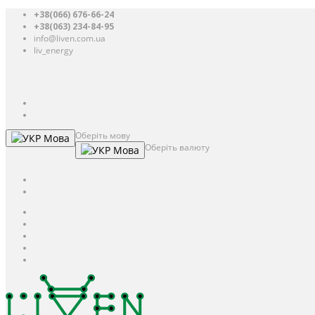
+38(066) 676-66-24
+38(063) 234-84-95
info@liven.com.ua
liv_energy
Авторизація
UAH
грн.
UAH
$
USD
Оберіть мову
Мова
Оберіть валюту
Мова
UAH
грн.
UAH
$
USD
Авторизація / Реєстрація
Особистий кабінет
Закладки (0)
Кошик
Оформлення замовлення