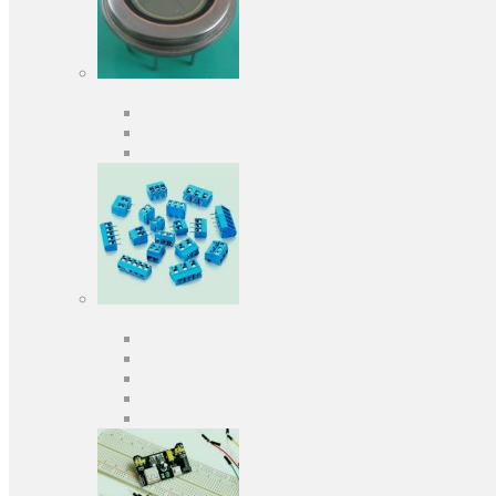
Оптоелектроніка
Оптопари, оптрони
Фотодіоди
Фототранзистори
Роз'єми
Клеммники
Панельки під мікросхеми
Роз'єми для передачі даних
З'єднувачі сигнальні
Штирові планки та гнізда