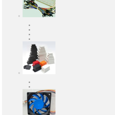
Засоби розробки
Оціночні та налагоджувальні плати
Програматори
Макетні плати
Дочірні плати
Корпуса
Кабельні вводи
Універсальні