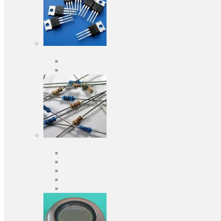
Активні компоненти
Дискретні напівпровідники
Інтегральні схеми
Пасивні компоненти
Конденсаторы
Резистори
Кварци і фільтри
Запобіжники
Індуктивності