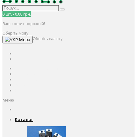
0
шт.
-
0.00 грн.
Ваш кошик порожній!
Оберіть мову
Оберіть валюту
Мова
UAH
грн.
UAH
$
USD
Авторизація / Реєстрація
Особистий кабінет
Закладки (0)
Кошик
Оформлення замовлення
Меню
Каталог