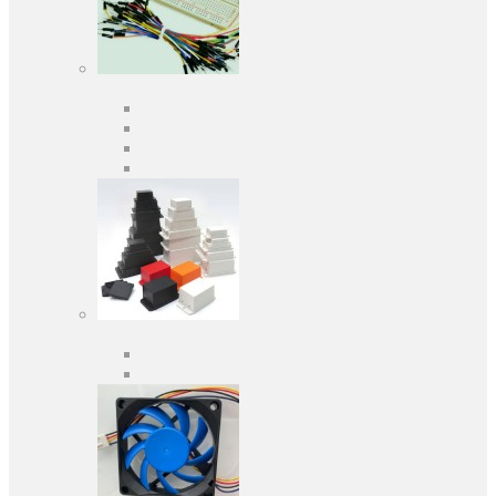
Засоби розробки
Оціночні та налагоджувальні плати
Програматори
Макетні плати
Дочірні плати
Корпуса
Кабельні вводи
Універсальні