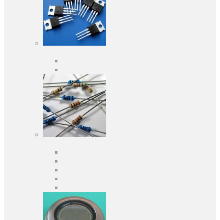
Активні компоненти
Дискретні напівпровідники
Інтегральні схеми
Пасивні компоненти
Конденсаторы
Резистори
Кварци і фільтри
Запобіжники
Індуктивності