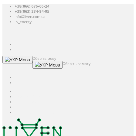
+38(066) 676-66-24
+38(063) 234-84-95
info@liven.com.ua
liv_energy
Авторизація
UAH
грн.
UAH
$
USD
Оберіть мову
Мова
Оберіть валюту
Мова
UAH
грн.
UAH
$
USD
Авторизація / Реєстрація
Особистий кабінет
Закладки (0)
Кошик
Оформлення замовлення