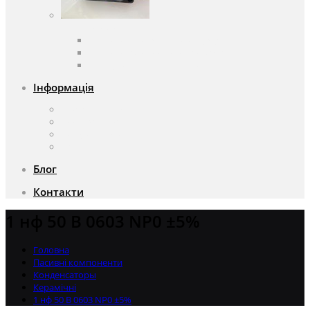
Вентилятори
Вентилятори змінного струму
Вентилятори постійного струму
Аксесуари для вентиляторів
Інформація
Про компанію
Доставка та оплата
Чому саме ми?
Акції
Блог
Контакти
1 нф 50 В 0603 NP0 ±5%
Головна
Пасивні компоненти
Конденсаторы
Керамічні
1 нф 50 В 0603 NP0 ±5%