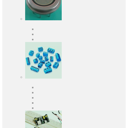
Оптоелектроніка
Оптопари, оптрони
Фотодіоди
Фототранзистори
Роз'єми
Клеммники
Панельки під мікросхеми
Роз'єми для передачі даних
З'єднувачі сигнальні
Штирові планки та гнізда