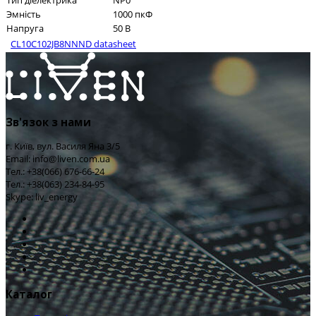
Тип діелектрика
NP0
Эмність
1000 пкФ
Напруга
50 В
CL10C102JB8NNND datasheet
Зв'язок з нами
г. Київ, вул. Василя Яна 3/5
Email: info@liven.com.ua
Тел.: +38(066) 676-66-24
Тел.: +38(063) 234-84-95
Skype: liv_energy
Каталог